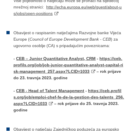
Više pojedinosti o natječaju može se pronaći na sljedećoj
mrežnoj stranici:
http://echa.europa.eu/web/guest/about-u
s/jobs/open-positions
Obavijest o raspisanim natječajima Razvojne banke Vijeća
Europe (
Council of Europe Development Bank - CEB
) za
ugovorno osoblje (CA) s pripadajućim poveznicama:
-
CEB – Junior Quantitative Analyst, CRM
-
https://ceb.
profils.org/job/job-junior-quantitative-analyst-capital-ri
sk-management_257.aspx?LCID=1033
– rok prijave
do 23. travnja 2023. godine
-
CEB - Head of Talent Management
-
https://ceb.profil
s.org/job/emploi-chef-fe-de-la-gestion-des-talents_256.
aspx?LCID=1033
– rok prijave do 25. travnja 2023.
godine
Obavijest o natječaju Zajedničkog poduzeća za europsko