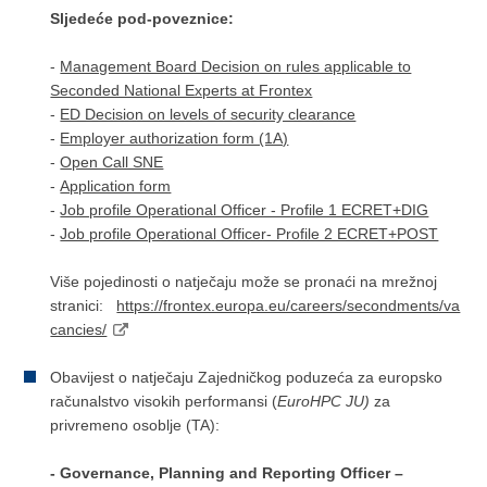
Sljedeće pod-poveznice:
-
Management Board Decision on rules applicable to
Seconded National Experts at Frontex
-
ED Decision on levels of security clearance
-
Employer authorization form (1A)
-
Open Call SNE
-
Application form
-
Job profile Operational Officer - Profile 1 ECRET+DIG
-
Job profile Operational Officer- Profile 2 ECRET+POST
Više pojedinosti o natječaju može se pronaći na mrežnoj
stranici:
https://frontex.europa.eu/careers/secondments/va
cancies/
Obavijest o natječaju Zajedničkog poduzeća za europsko
računalstvo visokih performansi (
EuroHPC JU)
za
privremeno osoblje (TA):
- Governance, Planning and Reporting Officer
–