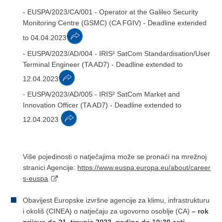
- EUSPA/2023/CA/001 - Operator at the Galileo Security
Monitoring Centre (GSMC) (CA FGIV) - Deadline extended
to 04.04.2023
- EUSPA/2023/AD/004 - IRIS² SatCom Standardisation/User
Terminal Engineer (TA AD7) - Deadline extended to
12.04.2023
- EUSPA/2023/AD/005 - IRIS² SatCom Market and
Innovation Officer (TA AD7) - Deadline extended to
12.04.2023
Više pojedinosti o natječajima može se pronaći na mrežnoj
stranici Agencije:
https://www.euspa.europa.eu/about/career
s-euspa
Obavijest Europske izvršne agencije za klimu, infrastrukturu
i okoliš (CINEA) o natječaju za ugovorno osoblje (CA)
– rok
prijave do 21. travnja 2023
.
godine do 10:30 sati.