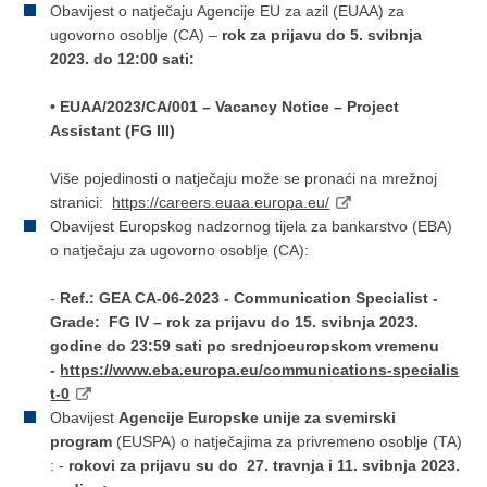
Obavijest o natječaju Agencije EU za azil (EUAA) za
ugovorno osoblje (CA) –
rok za prijavu do 5. svibnja
2023. do 12:00 sati:
• EUAA/2023/CA/001 – Vacancy Notice – Project
Assistant (FG III)
Više pojedinosti o natječaju može se pronaći na mrežnoj
stranici:
https://careers.euaa.europa.eu/
Obavijest Europskog nadzornog tijela za bankarstvo (EBA)
o natječaju za ugovorno osoblje (CA):
-
Ref.: GEA CA-06-2023 - Communication Specialist -
Grade: FG IV – rok za prijavu do 15. svibnja 2023.
godine do 23:59 sati po srednjoeuropskom vremenu
-
https://www.eba.europa.eu/communications-specialis
t-0
Obavijest
Agencije Europske unije za svemirski
program
(EUSPA) o natječajima za privremeno osoblje (TA)
: -
rokovi za prijavu su do 27. travnja i 11. svibnja 2023.