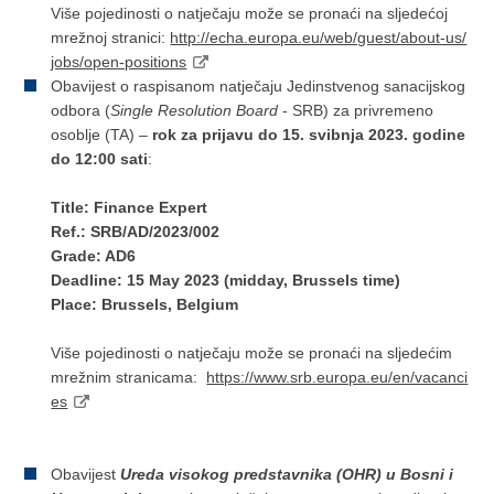
Više pojedinosti o natječaju može se pronaći na sljedećoj
mrežnoj stranici:
http://echa.europa.eu/web/guest/about-us/
jobs/open-positions
Obavijest o raspisanom natječaju Jedinstvenog sanacijskog
odbora (
Single Resolution Board
- SRB) za privremeno
osoblje (TA) –
rok za prijavu do 15. svibnja 2023. godine
do 12:00 sati
:
Title: Finance Expert
Ref.: SRB/AD/2023/002
Grade: AD6
Deadline: 15 May 2023 (midday, Brussels time)
Place: Brussels, Belgium
Više pojedinosti o natječaju može se pronaći na sljedećim
mrežnim stranicama:
https://www.srb.europa.eu/en/vacanci
es
Obavijest
Ureda visokog predstavnika (OHR) u Bosni i