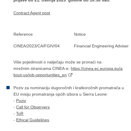
Contract Agent post
Reference
Notice
CINEA/2023/CA/FGIV/04
Financial Engineering Adviser
Više pojedinosti o natječaju može se pronaći na
mrežnim stranicama CINEA-e:
https://cinea.ec.europa.eu/a
bout-us/job-opportunities_en
Poziv za nominaciju dugoročnih i kratkoročnih promatrača u
EU misiju promatranja općih izbora u Sierra Leone:
-
Poziv
-
Call for Observers
-
ToR
-
Ethical Guidelines