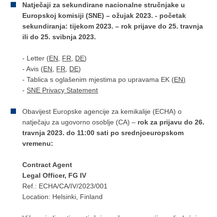
Natječaji za sekundirane nacionalne stručnjake u
Europskoj komisiji (SNE) – ožujak 2023.
- početak
sekundiranja: tijekom 2023. – rok prijave do 25. travnja
ili do 25. svibnja 2023.
- Letter (
EN
,
FR
,
DE
)
- Avis (
EN
,
FR
,
DE
)
- Tablica s oglašenim mjestima po upravama EK (
EN)
-
SNE Privacy Statement
Obavijest Europske agencije za kemikalije (ECHA) o
natječaju za ugovorno osoblje (CA) –
rok za prijavu do 26.
travnja 2023. do 11:00 sati po srednjoeuropskom
vremenu:
Contract Agent
Legal Officer, FG IV
Ref.: ECHA/CA/IV/2023/001
Location: Helsinki, Finland