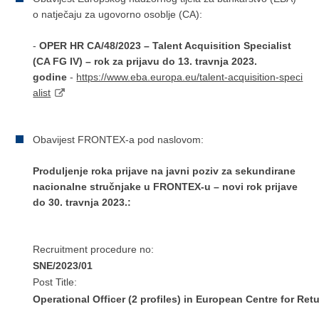
o natječaju za ugovorno osoblje (CA):
-
OPER HR CA/48/2023 – Talent Acquisition Specialist
(CA FG IV) – rok za prijavu do 13. travnja 2023.
godine
-
https://www.eba.europa.eu/talent-acquisition-speci
alist
Obavijest FRONTEX-a pod naslovom:
Produljenje roka prijave na javni poziv za sekundirane
nacionalne stručnjake u FRONTEX-u – novi rok prijave
do 30. travnja 202
3.:
Recruitment procedure no:
SNE/2023/01
Post Title:
Operational Officer (2 profiles) in European Centre for Ret