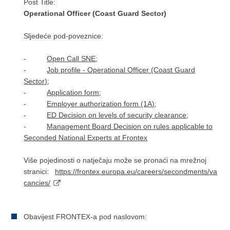
Post Title:
Operational Officer (Coast Guard Sector)
Sljedeće pod-poveznice:
-
Open Call SNE
;
-
Job profile - Operational Officer (Coast Guard
Sector)
;
-
Application form
;
-
Employer authorization form (1A)
;
-
ED Decision on levels of security clearance
;
-
Management Board Decision on rules applicable to
Seconded National Experts at Frontex
Više pojedinosti o natječaju može se pronaći na mrežnoj
stranici:
https://frontex.europa.eu/careers/secondments/va
cancies/
Obavijest FRONTEX-a pod naslovom: