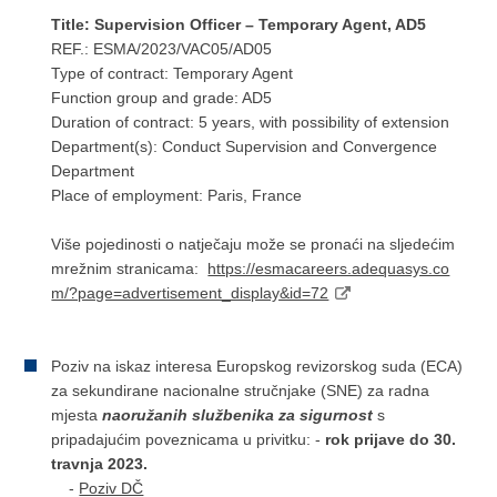
Title: Supervision Officer – Temporary Agent, AD5
REF.: ESMA/2023/VAC05/AD05
Type of contract: Temporary Agent
Function group and grade: AD5
Duration of contract: 5 years, with possibility of extension
Department(s): Conduct Supervision and Convergence
Department
Place of employment: Paris, France
Više pojedinosti o natječaju može se pronaći na sljedećim
mrežnim stranicama:
https://esmacareers.adequasys.co
m/?page=advertisement_display&id=72
Poziv na iskaz interesa Europskog revizorskog suda (ECA)
za sekundirane nacionalne stručnjake (SNE) za radna
mjesta
naoružanih službenika za sigurnost
s
pripadajućim poveznicama u privitku: -
rok prijave do 30.
travnja 2023.
-
Poziv DČ