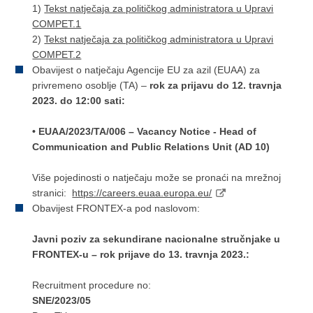
1)
Tekst natječaja za političkog administratora u Upravi
COMPET.1
2)
Tekst natječaja za političkog administratora u Upravi
COMPET.2
Obavijest o natječaju Agencije EU za azil (EUAA) za
privremeno osoblje (TA) –
rok za prijavu do 12. travnja
2023. do 12:00 sati:
• EUAA/2023/TA/006 – Vacancy Notice - Head of
Communication and Public Relations Unit (AD 10)
Više pojedinosti o natječaju može se pronaći na mrežnoj
stranici:
https://careers.euaa.europa.eu/
Obavijest FRONTEX-a pod naslovom:
Javni poziv za sekundirane nacionalne stručnjake u
FRONTEX-u – rok prijave do 13. travnja 2023.:
Recruitment procedure no:
SNE/2023/05