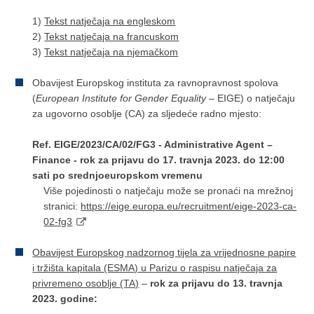
1)
Tekst natječaja na engleskom
2)
Tekst natječaja na francuskom
3)
Tekst natječaja na njemačkom
Obavijest Europskog instituta za ravnopravnost spolova
(
European Institute for Gender Equality
– EIGE) o natječaju
za ugovorno osoblje (CA) za sljedeće radno mjesto:
Ref. EIGE/2023/CA/02/FG3 - Administrative Agent –
Finance - rok za prijavu do 17. travnja 2023. do 12:00
sati po srednjoeuropskom vremenu
Više pojedinosti o natječaju može se pronaći na mrežnoj
stranici:
https://eige.europa.eu/recruitment/eige-2023-ca-
02-fg3
Obavijest Europskog nadzornog tijela za vrijednosne papire
i tržišta kapitala (ESMA) u Parizu o raspisu natječaja za
privremeno osoblje (TA)
–
rok za prijavu do 13. travnja
2023. godine: