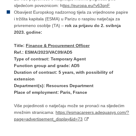
sljedećom poveznicom: h
ttps://europa.eu/!v63qnF
Obavijest Europskog nadzornog tijela za vrijednosne papire
i tržišta kapitala (ESMA) u Parizu o raspisu natječaja za
privremeno osoblje (TA) –
rok za prijavu do 2. svibnja
2023. godine:
Title:
Finance & Procurement Officer
Ref.: ESMA/2023/VAC09/AD5
Type of contract: Temporary Agent
Function group and grade: AD5
Duration of contract: 5 years, with possibility of
extension
Department(s): Resources Department
Place of employment: Paris, France
Više pojedinosti o natječaju može se pronaći na sljedećim
mrežnim stranicama:
https://esmacareers.adequasys.com/?
page=advertisement_display&id=73