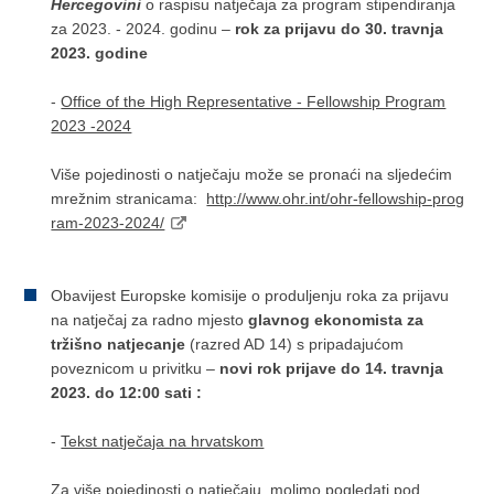
Hercegovini
o raspisu natječaja za program stipendiranja
za 2023. - 2024. godinu –
rok za prijavu do 30. travnja
2023. godine
-
Office of the High Representative - Fellowship Program
2023 -2024
Više pojedinosti o natječaju može se pronaći na sljedećim
mrežnim stranicama:
http://www.ohr.int/ohr-fellowship-prog
ram-2023-2024/
Obavijest Europske komisije o produljenju roka za prijavu
na natječaj za radno mjesto
glavnog ekonomista za
tržišno natjecanje
(razred AD 14) s pripadajućom
poveznicom u privitku –
novi rok prijave do 14. travnja
2023. do 12:00 sati :
-
Tekst natječaja na hrvatskom
Za više pojedinosti o natječaju, molimo pogledati pod