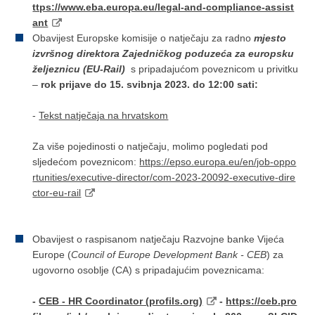
ttps://www.eba.europa.eu/legal-and-compliance-assist
ant
Obavijest Europske komisije o natječaju za radno
mjesto
izvršnog direktora Zajedničkog poduzeća za europsku
željeznicu (EU-Rail)
s pripadajućom poveznicom u privitku
–
rok prijave do 15. svibnja 2023. do 12:00 sati:
-
Tekst natječaja na hrvatskom
Za više pojedinosti o natječaju, molimo pogledati pod
sljedećom poveznicom:
https://epso.europa.eu/en/job-oppo
rtunities/executive-director/com-2023-20092-executive-dire
ctor-eu-rail
Obavijest o raspisanom natječaju Razvojne banke Vijeća
Europe (
Council of Europe Development Bank - CEB
) za
ugovorno osoblje (CA) s pripadajućim poveznicama:
-
CEB - HR Coordinator (profils.org)
-
https://ceb.pro