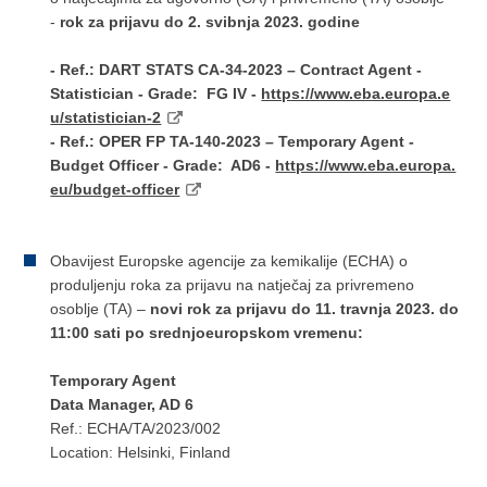
-
rok za prijavu do 2. svibnja 2023. godine
- Ref.: DART STATS CA-34-2023 – Contract Agent -
Statistician - Grade: FG IV -
https://www.eba.europa.e
u/statistician-2
- Ref.: OPER FP TA-140-2023 – Temporary Agent -
Budget Officer - Grade: AD6 -
https://www.eba.europa.
eu/budget-officer
Obavijest Europske agencije za kemikalije (ECHA) o
produljenju roka za prijavu na natječaj za privremeno
osoblje (TA) –
novi rok za prijavu
do 11. travnja 2023. do
11:00 sati po srednjoeuropskom vremenu:
Temporary Agent
Data Manager, AD 6
Ref.: ECHA/TA/2023/002
Location: Helsinki, Finland