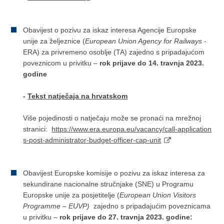
Obavijest o pozivu za iskaz interesa Agencije Europske
unije za željeznice (
European Union Agency for Railways
-
ERA) za privremeno osoblje (TA) zajedno s pripadajućom
poveznicom u privitku –
rok prijave do 14. travnja 2023.
godine
-
Tekst natječaja na hrvatskom
Više pojedinosti o natječaju može se pronaći na mrežnoj
stranici:
https://www.era.europa.eu/vacancy/call-application
s-post-administrator-budget-officer-cap-unit
Obavijest Europske komisije o pozivu za iskaz interesa za
sekundirane nacionalne stručnjake (SNE) u Programu
Europske unije za posjetitelje (
European Union Visitors
Programme – EUVP)
zajedno s pripadajućim poveznicama
u privitku –
rok prijave do 27. travnja 2023. godine: