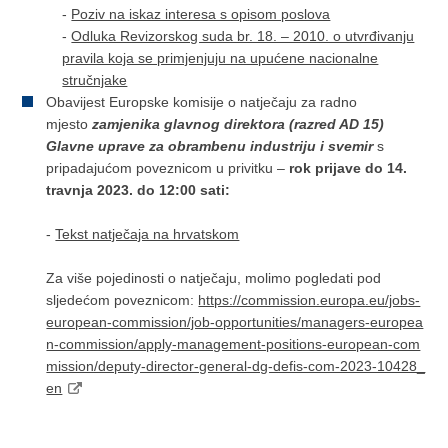
-
Poziv na iskaz interesa s opisom poslova
-
Odluka Revizorskog suda br. 18. – 2010. o utvrđivanju
pravila koja se primjenjuju na upućene nacionalne
stručnjake
Obavijest Europske komisije o natječaju za radno
mjesto
zamjenika glavnog direktora (razred AD 15)
Glavne uprave za obrambenu industriju i svemir
s
pripadajućom poveznicom u privitku –
rok prijave do 14.
travnja 2023. do 12:00 sati:
-
Tekst natječaja na hrvatskom
Za više pojedinosti o natječaju, molimo pogledati pod
sljedećom poveznicom:
https://commission.europa.eu/jobs-
european-commission/job-opportunities/managers-europea
n-commission/apply-management-positions-european-com
mission/deputy-director-general-dg-defis-com-2023-10428_
en