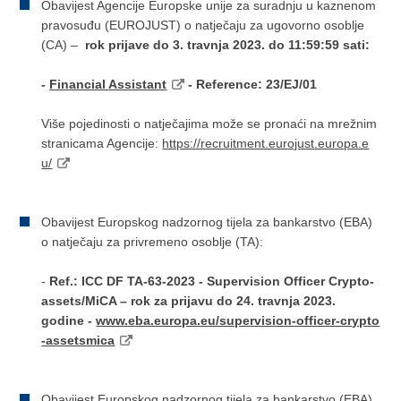
Obavijest Agencije Europske unije za suradnju u kaznenom
pravosuđu (EUROJUST) o natječaju za ugovorno osoblje
(CA) –
rok prijave do 3. travnja 2023. do 11:59:59 sati:
-
Financial Assistant
- Reference: 23/EJ/01
Više pojedinosti o natječajima može se pronaći na mrežnim
stranicama Agencije:
https://recruitment.eurojust.europa.e
u/
Obavijest Europskog nadzornog tijela za bankarstvo (EBA)
o natječaju za privremeno osoblje (TA):
-
Ref.: ICC DF TA-63-2023 - Supervision Officer Crypto-
assets/MiCA – rok za prijavu do 24. travnja 2023.
godine -
www.eba.europa.eu/supervision-officer-crypto
-assetsmica
Obavijest Europskog nadzornog tijela za bankarstvo (EBA)