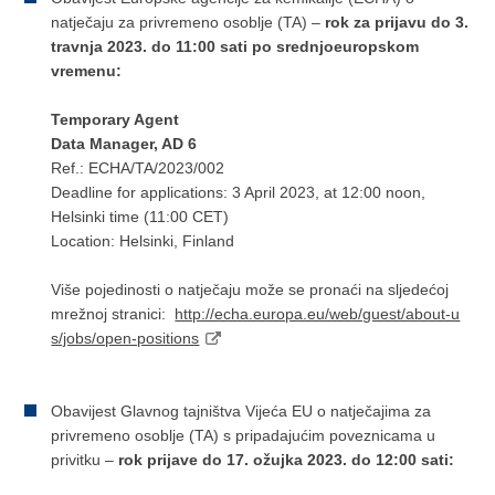
natječaju za privremeno osoblje (TA) –
rok za prijavu
do 3.
travnja 2023. do 11:00 sati po srednjoeuropskom
vremenu:
Temporary Agent
Data Manager, AD 6
Ref.: ECHA/TA/2023/002
Deadline for applications: 3 April 2023, at 12:00 noon,
Helsinki time (11:00 CET)
Location: Helsinki, Finland
Više pojedinosti o natječaju može se pronaći na sljedećoj
mrežnoj stranici:
http://echa.europa.eu/web/guest/about-u
s/jobs/open-positions
Obavijest Glavnog tajništva Vijeća EU o natječajima za
privremeno osoblje (TA) s pripadajućim poveznicama u
privitku –
rok prijave do 17. ožujka 2023. do 12:00 sati: