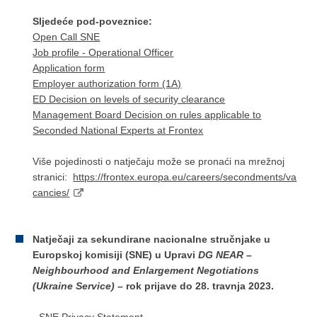
Sljedeće pod-poveznice:
Open Call SNE
Job profile - Operational Officer
Application form
Employer authorization form (1A)
ED Decision on levels of security clearance
Management Board Decision on rules applicable to
Seconded National Experts at Frontex
Više pojedinosti o natječaju može se pronaći na mrežnoj
stranici:
https://frontex.europa.eu/careers/secondments/va
cancies/
Natječaji za sekundirane nacionalne stručnjake u
Europskoj komisiji (SNE) u Upravi
DG NEAR –
Neighbourhood and Enlargement Negotiations
(Ukraine Service)
– rok prijave do 28. travnja 2023.
-
SNE Privacy Statement