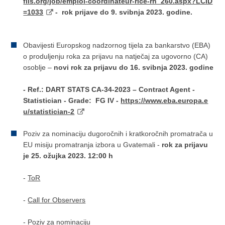
fils.org/job/emploi-coordinateur-rice-rh_260.aspx?LCID
=1033
- rok prijave do 9. svibnja 2023. godine.
Obavijesti Europskog nadzornog tijela za bankarstvo (EBA)
o produljenju roka za prijavu na natječaj za ugovorno (CA)
osoblje –
novi rok za prijavu do 16. svibnja 2023. godine
- Ref.: DART STATS CA-34-2023 – Contract Agent -
Statistician - Grade: FG IV -
https://www.eba.europa.e
u/statistician-2
Poziv za nominaciju dugoročnih i kratkoročnih promatrača u
EU misiju promatranja izbora u Gvatemali -
rok za prijavu
je 25. ožujka 2023. 12:00 h
-
ToR
-
Call for Observers
-
Poziv za nominaciju