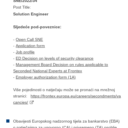
SNE/2022/34
Post Title:
Solution Engineer
Sljedeće pod-poveznice:
-
Open Call SNE
-
Application form
-
Job profile
-
ED Decision on levels of security clearance
-
Management Board Decision on rules applicable to
Seconded National Experts at Frontex
-
Employer authorization form (1A)
Više pojedinosti o natječaju može se pronaći na mrežnoj
stranici:
https://frontex.europa.eu/careers/secondments/va
cancies/
Obavijesti Europskog nadzornog tijela za bankarstvo (EBA)
o natječajima za ugovorno (CA) i privremeno (TA) osoblje