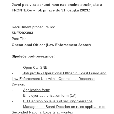
Javni poziv za sekundirane nacionalne stručnjake u
FRONTEX-u – rok prijave do 31. ožujka 2023.:
Recruitment procedure no:
SNE/2023/03
Post Title:
Operational Officer (Law Enforcement Sector)
Sljedeće pod-poveznice:
-
Open Call SNE
;
-
Job profile - Operational Officer in Coast Guard and
Law Enforcement Unit within Operational Response
Division
;
-
Application form
;
-
Employer authorization form (1A)
;
-
ED Decision on levels of security clearance
;
-
Management Board Decision on rules applicable to
Seconded National Experts at Frontex