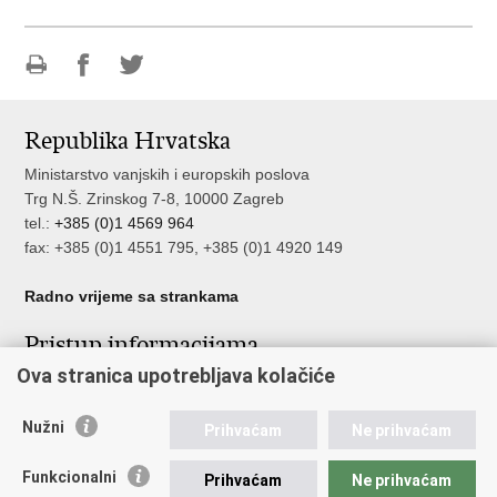
Ispiši
Podijeli
Podijeli
stranicu
na
na
Republika Hrvatska
Facebooku
Twitteru
Ministarstvo vanjskih i europskih poslova
Trg N.Š. Zrinskog 7-8, 10000 Zagreb
tel.:
+385 (0)1 4569 964
fax: +385 (0)1 4551 795, +385 (0)1 4920 149
Radno vrijeme sa strankama
Pristup informacijama
Ova stranica upotrebljava kolačiće
Pristup informacijama
Službenik za zaštitu osobnih podataka
Nužni
Nepravilnosti
Prihvaćam
Ne prihvaćam
Neetično postupanje
Funkcionalni
Prihvaćam
Ne prihvaćam