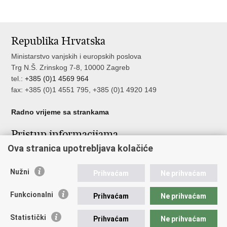
Republika Hrvatska
Ministarstvo vanjskih i europskih poslova
Trg N.Š. Zrinskog 7-8, 10000 Zagreb
tel.:
+385 (0)1 4569 964
fax: +385 (0)1 4551 795, +385 (0)1 4920 149
Radno vrijeme sa strankama
Pristup informacijama
Ova stranica upotrebljava kolačiće
Pristup informacijama
Službenik za zaštitu osobnih podataka
Nužni
Nepravilnosti
Prihvaćam
Ne prihvaćam
Neetično postupanje
Funkcionalni
Prihvaćam
Ne prihvaćam
Važne poveznice
Statistički
Prihvaćam
Ne prihvaćam
Javna nabava u MVEP-u