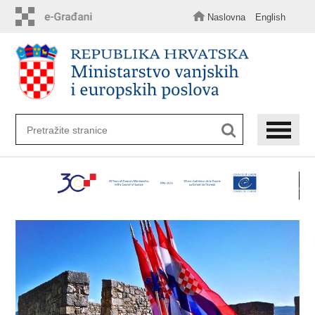
Preskoči
na
Naslovna
English
glavni
sadržaj