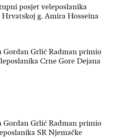
stupni posjet veleposlanika
i Hrvatskoj g. Amira Hosseina
va Gordan Grlić Radman primio
veleposlanika Crne Gore Dejana
va Gordan Grlić Radman primio
veleposlanika SR Njemačke