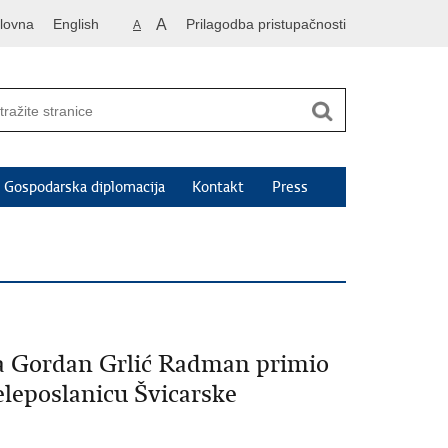
lovna
English
A
Prilagodba pristupačnosti
A
Gospodarska diplomacija
Kontakt
Press
va Gordan Grlić Radman primio
veleposlanicu Švicarske