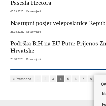
Pascala Hectora
03.09.2025. | Ostale vijesti
Nastupni posjet veleposlanice Republ
28.08.2025. | Ostale vijesti
Podrška BiH na EU Putu: Prijenos Z
Hrvatske
25.08.2025. | Ostale vijesti
« Prethodna
1
2
3
4
5
6
7
8
9
Ov
Nu
Fu