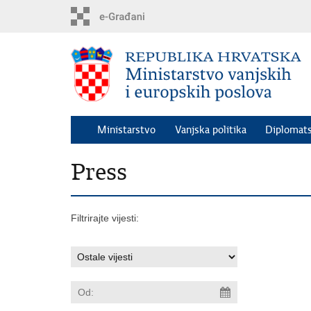
Preskoči
na
glavni
sadržaj
Ministarstvo
Vanjska politika
Diplomats
Press
Filtrirajte vijesti: