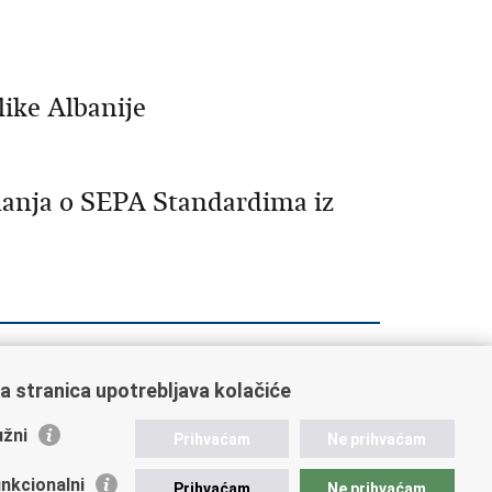
ike Albanije
nanja o SEPA Standardima iz
10
Sljedeća »
»»
a stranica upotrebljava kolačiće
žni
Prihvaćam
Ne prihvaćam
nkcionalni
Prihvaćam
Ne prihvaćam