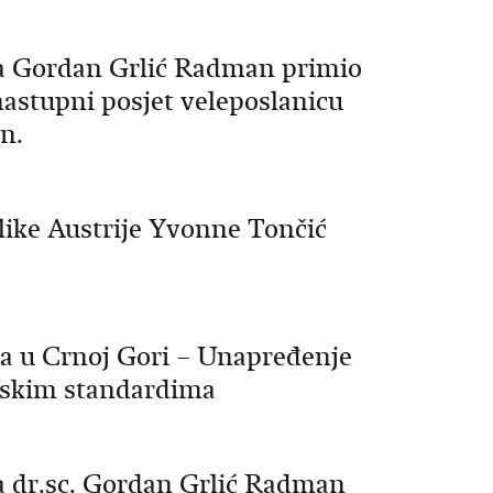
va Gordan Grlić Radman primio
u nastupni posjet veleposlanicu
n.
like Austrije Yvonne Tončić
a u Crnoj Gori – Unapređenje
opskim standardima
a dr.sc. Gordan Grlić Radman