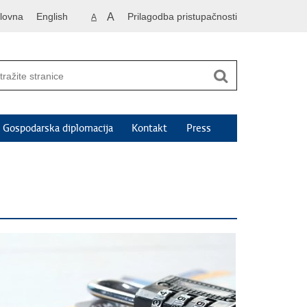
lovna
English
A
Prilagodba pristupačnosti
A
Gospodarska diplomacija
Kontakt
Press