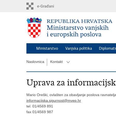
Preskoči
na
glavni
sadržaj
Ministarstvo
Vanjska politika
Diplomats
Naslovnica
Kontakt
Uprava za informacijsk
Mario Oreški, ovlašten za obavljanje poslova ravnatel
informacijska.sigurnost@mvep.hr
tel. 01/4569 891
fax 01/4569 987