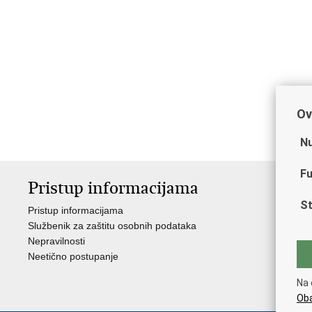
Ov
Nu
Fu
Pristup informacijama
V
St
Pristup informacijama
Ja
Službenik za zaštitu osobnih podataka
Nat
Nepravilnosti
Nad
Neetično postupanje
Puč
Na 
Oba