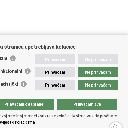
a stranica upotrebljava kolačiće
žni
Prihvaćam
Ne prihvaćam
nkcionalni
Prihvaćam
Ne prihvaćam
ažne poveznice
atistički
Prihvaćam
Ne prihvaćam
vna nabava u MVEP-u
ječaji
zor rada i unutarnja revizija službe vanjskih poslova
Prihvaćam odabrane
Prihvaćam sve
ki pravobranitelj
ovoj mrežnoj stranci koriste se kolačići. Molimo Vas da pročitate
vijest o kolačićima.