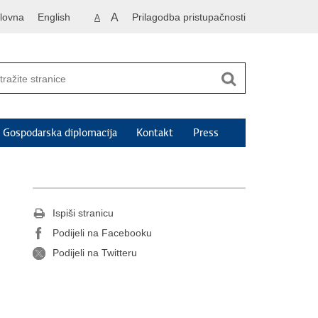
lovna
English
A
Prilagodba pristupačnosti
A
Gospodarska diplomacija
Kontakt
Press
Ispiši stranicu
Podijeli na Facebooku
Podijeli na Twitteru