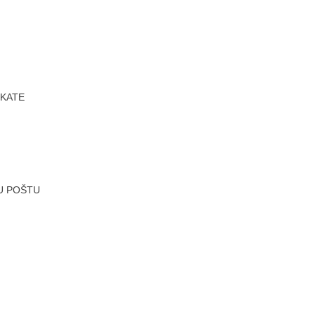
IKATE
U POŠTU