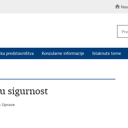
Nas
ka predstavništva
Konzularne informacije
Istaknute teme
u sigurnost
ja Uprave