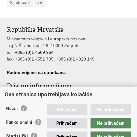
Sljedeća »
»»
Republika Hrvatska
Ministarstvo vanjskih i europskih poslova
Trg N.Š. Zrinskog 7-8, 10000 Zagreb
tel.:
+385 (0)1 4569 964
fax: +385 (0)1 4551 795, +385 (0)1 4920 149
Radno vrijeme sa strankama
Pristup informacijama
Ova stranica upotrebljava kolačiće
Pristup informacijama
Službenik za zaštitu osobnih podataka
Nepravilnosti
Nužni
Prihvaćam
Ne prihvaćam
Neetično postupanje
Funkcionalni
Prihvaćam
Ne prihvaćam
Važne poveznice
Statistički
Prihvaćam
Ne prihvaćam