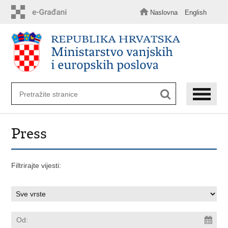
Preskoči
na
Naslovna
English
glavni
sadržaj
Press
Filtrirajte vijesti: