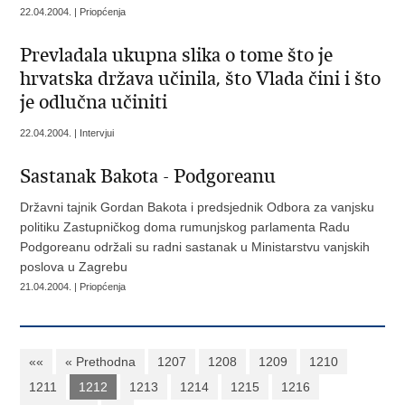
22.04.2004. | Priopćenja
Prevladala ukupna slika o tome što je
hrvatska država učinila, što Vlada čini i što
je odlučna učiniti
22.04.2004. | Intervjui
Sastanak Bakota - Podgoreanu
Državni tajnik Gordan Bakota i predsjednik Odbora za vanjsku
politiku Zastupničkog doma rumunjskog parlamenta Radu
Podgoreanu održali su radni sastanak u Ministarstvu vanjskih
poslova u Zagrebu
21.04.2004. | Priopćenja
««
« Prethodna
1207
1208
1209
1210
1211
1212
1213
1214
1215
1216