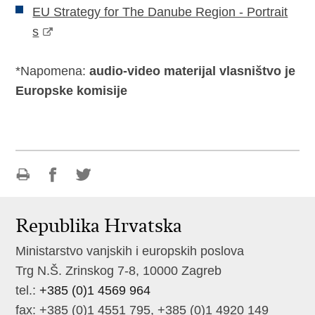
EU Strategy for The Danube Region - Portrait
s
*Napomena:
audio-video materijal vlasništvo je
Europske komisije
Ispiši
Podijeli
Podijeli
stranicu
na
na
Republika Hrvatska
Facebooku
Twitteru
Ministarstvo vanjskih i europskih poslova
Trg N.Š. Zrinskog 7-8, 10000 Zagreb
tel.:
+385 (0)1 4569 964
fax: +385 (0)1 4551 795, +385 (0)1 4920 149