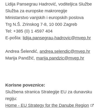
Lidija Pansegrau Hadrović, voditeljica Službe
Služba za europske makroregije
Ministarstvo vanjskih i europskih poslova
Trg N.Š. Zrinskog 7-8, 10 000 Zagreb
Tel: +385 (0) 1 4597 404
E-pošta:
lidija.pansegrau-hadrovic@mvep.hr
Andrea Šelendić,
andrea.selendic@mvep.hr
Marija Pandžić,
marija.pandzic@mvep.hr
Korisne poveznice:
Službena stranica Strategije EU za dunavsku
regiju:
Home - EU Strategy for the Danube Region