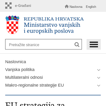
Preskoči
Naslovna
English
na
glavni
sadržaj
Naslovnica
Vanjska politika
Multilateralni odnosi
Makro-regionalne strategije EU
EU strategija za