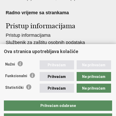
Radno vrijeme sa strankama
Pristup informacijama
Pristup informacijama
Službenik za zaštitu osobnih podataka
Nepravilnosti
Ova stranica upotrebljava kolačiće
Neetično postupanje
Nužni
Prihvaćam
Ne prihvaćam
Važne poveznice
Funkcionalni
Prihvaćam
Ne prihvaćam
Javna nabava u MVEP-u
Natječaji
Statistički
Prihvaćam
Ne prihvaćam
Nadzor rada i unutarnja revizija službe vanjskih
poslova
Prihvaćam odabrane
Pučki pravobranitelj