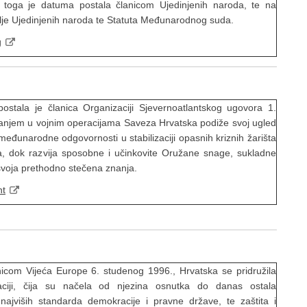
 toga je datuma postala članicom Ujedinjenih naroda, te na
elje Ujedinjenih naroda te Statuta Međunarodnog suda.
g
ostala je članica Organizaciji Sjevernoatlantskog ugovora 1.
vanjem u vojnim operacijama Saveza Hrvatska podiže svoj ugled
 međunarodne odgovornosti u stabilizaciji opasnih kriznih žarišta
eva, dok razvija sposobne i učinkovite Oružane snage, sukladne
svoja prethodno stečena znanja.
nt
nicom Vijeća Europe 6. studenog 1996., Hrvatska se pridružila
izaciji, čija su načela od njezina osnutka do danas ostala
najviših standarda demokracije i pravne države, te zaštita i