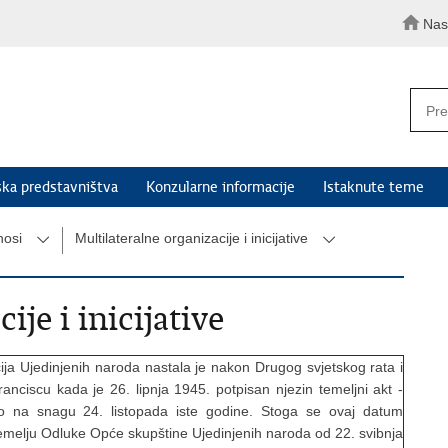
Nas
ka predstavništva
Konzularne informacije
Istaknute teme
nosi
Multilateralne organizacije i inicijative
ije i inicijative
ja Ujedinjenih naroda nastala je nakon Drugog svjetskog rata i
nciscu kada je 26. lipnja 1945. potpisan njezin temeljni akt -
io na snagu 24. listopada iste godine. Stoga se ovaj datum
emelju Odluke Opće skupštine Ujedinjenih naroda od 22. svibnja