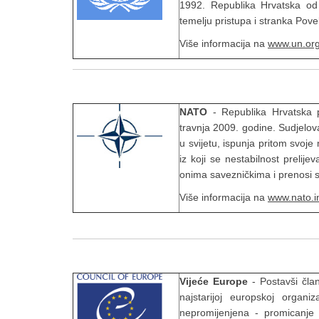
1992. Republika Hrvatska od
temelju pristupa i stranka Pov
Više informacija na
www.un.or
NATO
- Republika Hrvatska p
travnja 2009. godine. Sudjelo
u svijetu, ispunja pritom svoje
iz koji se nestabilnost prelij
onima savezničkima i prenosi 
Više informacija na
www.nato.i
Vijeće Europe
- Postavši čla
najstarijoj europskoj organ
nepromijenjena - promicanje 