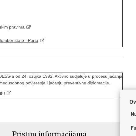
dskim pravima
Member state - Porta
OESS-a od 24. ožujka 1992. Aktivno sudjeluje u procesu jačanja
, međusobnog povjerenja i jačanju preventivne diplomacije.
org
Ov
Nu
Fu
Pristup informacijama
V