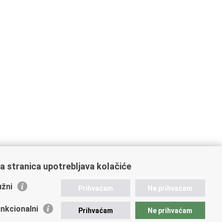
a stranica upotrebljava kolačiće
žni
Prihvaćam
Ne prihvaćam
nkcionalni
Prihvaćam
Ne prihvaćam
ažne poveznice