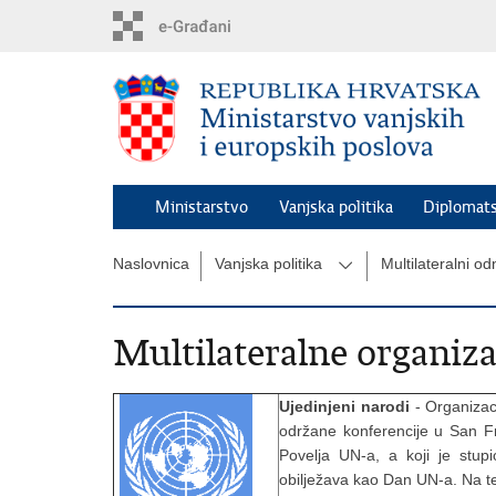
Preskoči
na
glavni
sadržaj
Ministarstvo
Vanjska politika
Diplomats
Naslovnica
Vanjska politika
Multilateralni od
Multilateralne organizac
Ujedinjeni narodi
- Organizaci
održane konferencije u San Fra
Povelja UN-a, a koji je stup
obilježava kao Dan UN-a. Na t