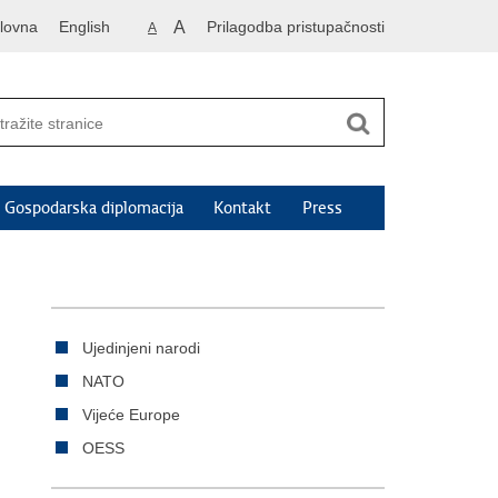
lovna
English
A
Prilagodba pristupačnosti
A
Gospodarska diplomacija
Kontakt
Press
Ujedinjeni narodi
NATO
Vijeće Europe
OESS