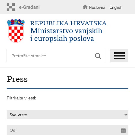
Preskoči
na
Naslovna
English
glavni
sadržaj
Press
Filtrirajte vijesti: