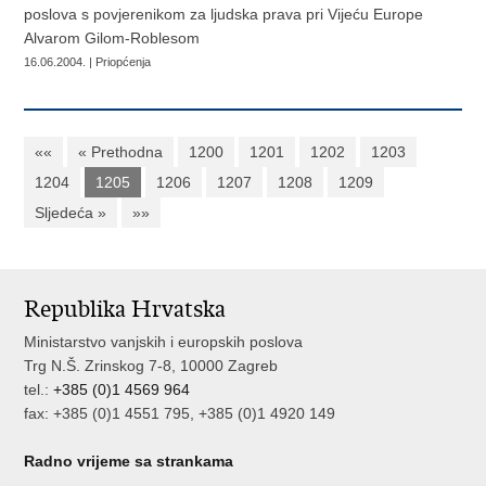
poslova s povjerenikom za ljudska prava pri Vijeću Europe
Alvarom Gilom-Roblesom
16.06.2004. | Priopćenja
««
« Prethodna
1200
1201
1202
1203
1204
1205
1206
1207
1208
1209
Sljedeća »
»»
Republika Hrvatska
Ministarstvo vanjskih i europskih poslova
Trg N.Š. Zrinskog 7-8, 10000 Zagreb
tel.:
+385 (0)1 4569 964
fax: +385 (0)1 4551 795, +385 (0)1 4920 149
Radno vrijeme sa strankama