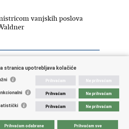
nistricom vanjskih poslova
-Waldner
38
739
740
741
742
Sljedeća »
»»
a stranica upotrebljava kolačiće
žni
Prihvaćam
Ne prihvaćam
nkcionalni
Prihvaćam
Ne prihvaćam
ažne poveznice
atistički
Prihvaćam
Ne prihvaćam
vna nabava u MVEP-u
ječaji
zor rada i unutarnja revizija službe vanjskih poslova
Prihvaćam odabrane
Prihvaćam sve
ki pravobranitelj