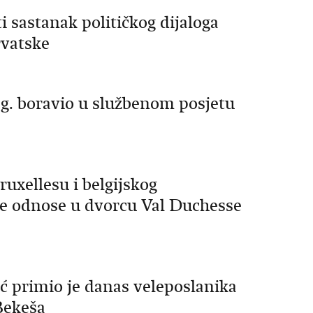
i sastanak političkog dijaloga
rvatske
o. g. boravio u službenom posjetu
uxellesu i belgijskog
e odnose u dvorcu Val Duchesse
ć primio je danas veleposlanika
Bekeša