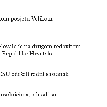
dnom posjetu Velikom
elovalo je na drugom redovitom
i Republike Hrvatske
SU održali radni sastanak
suradnicima, održali su