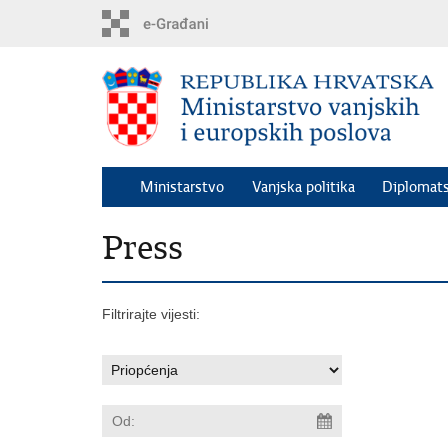
Preskoči
na
glavni
sadržaj
Ministarstvo
Vanjska politika
Diplomats
Press
Filtrirajte vijesti: