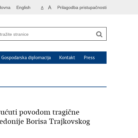
lovna
English
A
Prilagodba pristupačnosti
A
Gospodarska diplomacija
Kontakt
Press
sućuti povodom tragične
edonije Borisa Trajkovskog