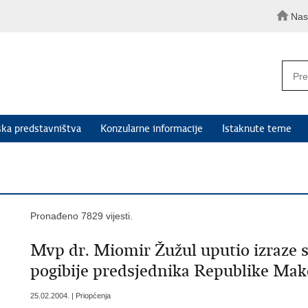
Nas
ka predstavništva
Konzularne informacije
Istaknute teme
Pronađeno 7829 vijesti.
Mvp dr. Miomir Žužul uputio izraze 
pogibije predsjednika Republike Mak
25.02.2004. | Priopćenja