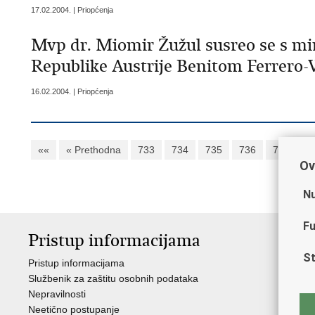
17.02.2004. | Priopćenja
Mvp dr. Miomir Žužul susreo se s mi
Republike Austrije Benitom Ferrero
16.02.2004. | Priopćenja
««
« Prethodna
733
734
735
736
737
7
Ov
Nu
Fu
Pristup informacijama
V
St
Pristup informacijama
Ja
Službenik za zaštitu osobnih podataka
Nat
Nepravilnosti
Nad
Neetično postupanje
Puč