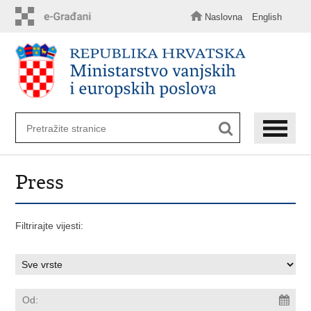
Preskoči
na
Naslovna
English
glavni
sadržaj
Press
Filtrirajte vijesti: