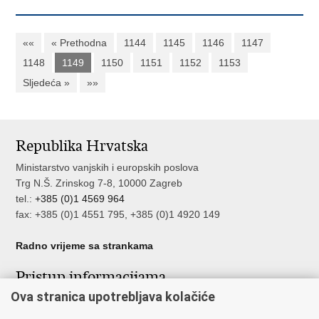
««
« Prethodna
1144
1145
1146
1147
1148
1149
1150
1151
1152
1153
Sljedeća »
»»
Republika Hrvatska
Ministarstvo vanjskih i europskih poslova
Trg N.Š. Zrinskog 7-8, 10000 Zagreb
tel.:
+385 (0)1 4569 964
fax: +385 (0)1 4551 795, +385 (0)1 4920 149
Radno vrijeme sa strankama
Pristup informacijama
Ova stranica upotrebljava kolačiće
Pristup informacijama
Službenik za zaštitu osobnih podataka