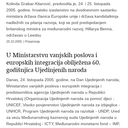
Kolinda Grabar-Kitarović, predvodila je, 24. i 25. listopada
2005. godine, hrvatsko izaslanstvo na dvodnevnom sastanku
ministara država članica Europske unije i država kandidatkinja
nadležnih za pitanja razvoja, koji se pod predsjedanjem
britanskog ministra za međunarodni razvoj, Hillarya Benna,
održavao u Leedsu
25.10.2005. | Priopćenja
U Ministarstvu vanjskih poslova i
europskih integracija obilježena 60.
godišnjica Ujedinjenih naroda
Danas, 24. listopada 2005. godine, na Dan Ujedinjenih naroda,
Ministarstvo vanjskih poslova i europskih integracija i
predstavništva agencija Ujedinjenih naroda u Republici
Hrvatskoj (Organizacija Ujedinjenih naroda za pomoć djeci -
UNICEF, Visoko povjerenstvo Ujedinjenih naroda za izbjeglice -
UNHCR, Program Ujedinjenih naroda za razvitak - UNDP, Ured
za vezu Međunarodnog kaznenog suda Ujedinjenih naroda u
Republici Hrvatskoj - ICTY, Međunarodni monetarni fond – IMF,