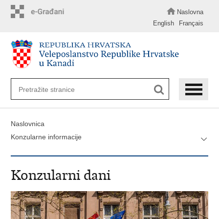
Preskoči
na
Naslovna
glavni
English
Français
sadržaj
Naslovnica
Konzularne informacije
Konzularni dani