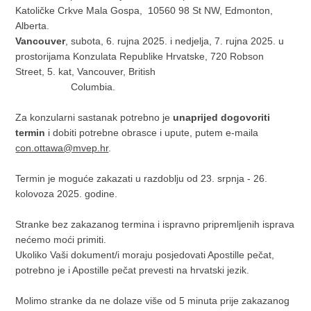
Katoličke Crkve Mala Gospa, 10560 98 St NW, Edmonton,
Alberta.
Vancouver
, subota, 6. rujna 2025. i nedjelja, 7. rujna 2025. u
prostorijama Konzulata Republike Hrvatske, 720 Robson
Street, 5. kat, Vancouver, British
Columbia.
Za konzularni sastanak potrebno je
unaprijed dogovoriti
termin
i dobiti potrebne obrasce i upute, putem e-maila
con.ottawa@mvep.hr
.
Termin je moguće zakazati u razdoblju od 23. srpnja - 26.
kolovoza 2025. godine.
Stranke bez zakazanog termina i ispravno pripremljenih isprava
nećemo moći primiti.
Ukoliko Vaši dokument/i moraju posjedovati Apostille pečat,
potrebno je i Apostille pečat prevesti na hrvatski jezik.
Molimo stranke da ne dolaze više od 5 minuta prije zakazanog