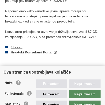
ps://mup.gov.hr/drzavljanstvo-325/325
.
Napominjemo kako kanadske javne isprave moraju biti
legalizirane u postupku pune legalizacije i prevedene na
hrvatski jezik od strane ovlaštenog prevoditelja.
Konzularna pristojba za utvrđivanje državljanstva iznosi 87 CD,
za stjecanje 298 CAD, a za prestanak državljanstva 631 CAD.
Obrasci
Hrvatski Konzularni Portal
Ova stranica upotrebljava kolačiće
Ispiši
Podijeli
Podijeli
Nužni
Prihvaćam
Ne prihvaćam
stranicu
na
na
Republika Hrvatska
Facebooku
Twitteru
Funkcionalni
Prihvaćam
Ne prihvaćam
Ministarstvo vanjskih i europskih poslova
Statistički
Prihvaćam
Ne prihvaćam