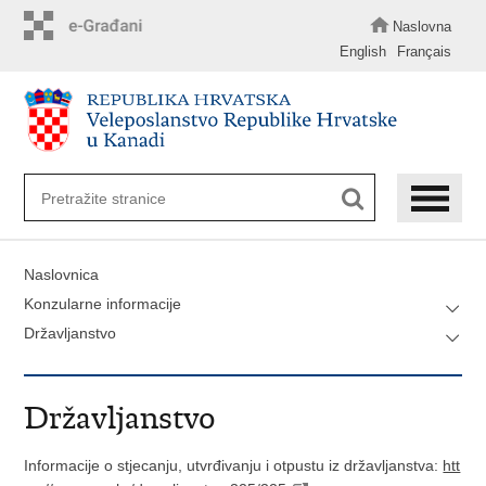
Preskoči
na
Naslovna
glavni
English
Français
sadržaj
Naslovnica
Konzularne informacije
Državljanstvo
Državljanstvo
Informacije o stjecanju, utvrđivanju i otpustu iz državljanstva:
htt