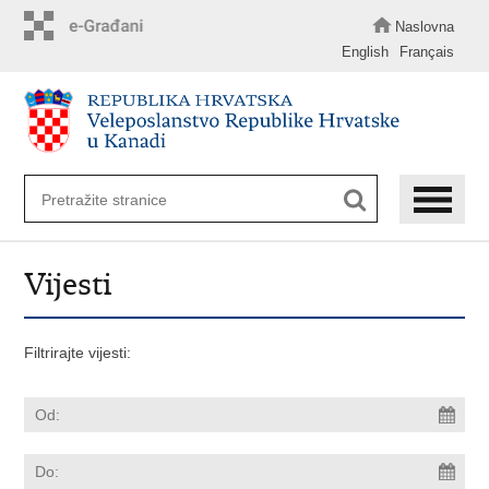
Preskoči
na
Naslovna
glavni
English
Français
sadržaj
Vijesti
Filtrirajte vijesti: