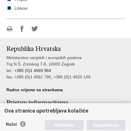
Linkovi
Ispiši
Podijeli
Podijeli
stranicu
na
na
Republika Hrvatska
Facebooku
Twitteru
Ministarstvo vanjskih i europskih poslova
Trg N.Š. Zrinskog 7-8, 10000 Zagreb
tel.:
+385 (0)1 4569 964
fax: +385 (0)1 4551 795, +385 (0)1 4920 149
Radno vrijeme sa strankama
Pristup informacijama
Ova stranica upotrebljava kolačiće
Pristup informacijama
Službenik za zaštitu osobnih podataka
Nužni
Nepravilnosti
Prihvaćam
Ne prihvaćam
Neetično postupanje