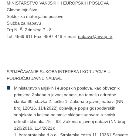
MINISTARSTVO VANJSKIH I EUROPSKIH POSLOVA
Glavno tajništvo
Sektor za materijalne poslove
Služba za nabavu
Trg N. Š. Zrinskog 7 - 8
Tel: 4569-911 Fax: 4597-448 E-mail:
nabava@mvep.hr
SPRJEČAVANJE SUKOBA INTERESA I KORUPCIJE U
PODRUČJU JAVNE NABAVE
Ministarstvo vanjskih i europskih poslova, kao obveznik
primjene Zakona o javnoj nabavi, na temelju odredbe
članka 80. stavka 2. točke 1. Zakona o javnoj nabavi (NN
broj 120/16, 114/2022) objavljuje popis gospodarskih
subjekata s kojima ne smije sklapati ugovore u smislu
odredbi članaka 75. - 83. Zakona o javnoj nabavi (NN broj
120/2016, 114/2022):
1.
Agroproteinka d.o.o., Strojarska cesta 11, 10361 Sesvete