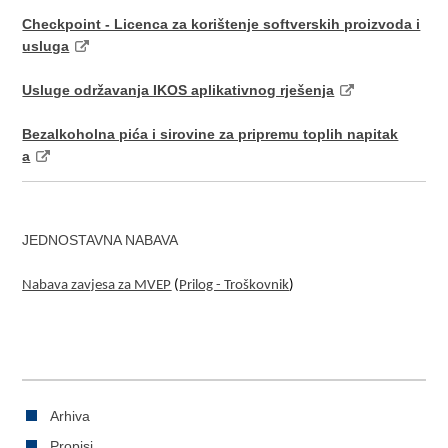
Checkpoint - Licenca za korištenje softverskih proizvoda i
usluga
Usluge održavanja IKOS aplikativnog rješenja
Bezalkoholna pića i sirovine za pripremu toplih napitak
a
JEDNOSTAVNA NABAVA
Nabava zavjesa za MVEP
(
Prilog - Troškovnik
)
Arhiva
Propisi