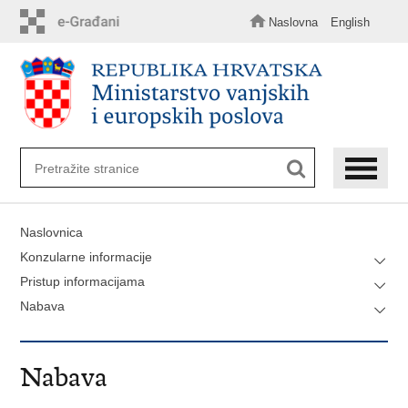
Preskoči
na
Naslovna
English
glavni
sadržaj
Naslovnica
Konzularne informacije
Pristup informacijama
Nabava
Nabava