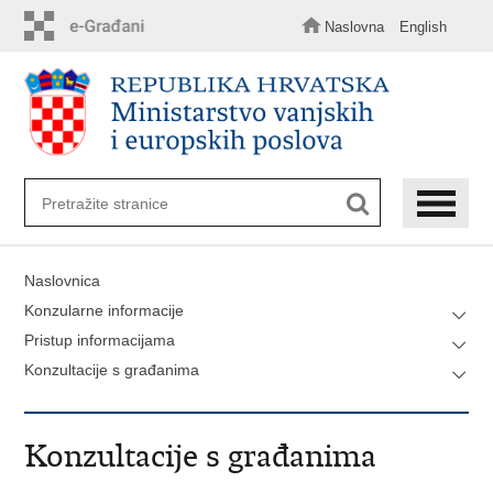
Preskoči
na
Naslovna
English
glavni
sadržaj
Naslovnica
Konzularne informacije
Pristup informacijama
Konzultacije s građanima
Konzultacije s građanima