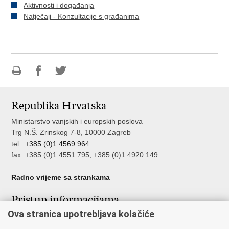
Aktivnosti i događanja
Natječaji - Konzultacije s građanima
Ispiši
Podijeli
Podijeli
stranicu
na
na
Republika Hrvatska
Facebooku
Twitteru
Ministarstvo vanjskih i europskih poslova
Trg N.Š. Zrinskog 7-8, 10000 Zagreb
tel.:
+385 (0)1 4569 964
fax: +385 (0)1 4551 795, +385 (0)1 4920 149
Radno vrijeme sa strankama
Pristup informacijama
Ova stranica upotrebljava kolačiće
Pristup informacijama
Službenik za zaštitu osobnih podataka