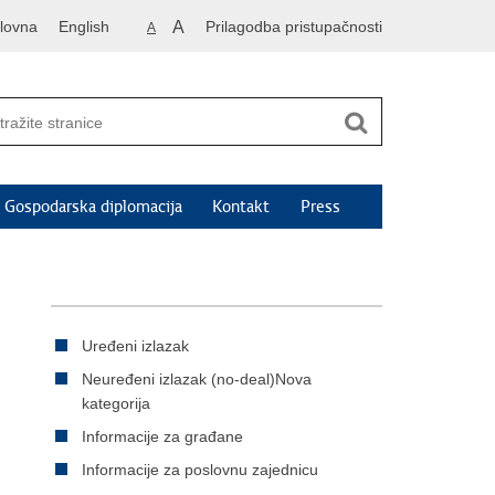
lovna
English
A
Prilagodba pristupačnosti
A
Gospodarska diplomacija
Kontakt
Press
Uređeni izlazak
Neuređeni izlazak (no-deal)Nova
kategorija
Informacije za građane
Informacije za poslovnu zajednicu