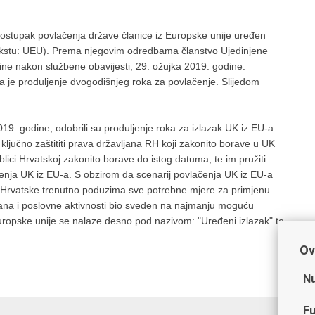
ostupak povlačenja države članice iz Europske unije uređen
tekstu: UEU). Prema njegovim odredbama članstvo Ujedinjene
odine nakon službene obavijesti, 29. ožujka 2019. godine.
ila je produljenje dvogodišnjeg roka za povlačenje. Slijedom
19. godine, odobrili su produljenje roka za izlazak UK iz EU-a
ključno zaštititi prava državljana RH koji zakonito borave u UK
lici Hrvatskoj zakonito borave do istog datuma, te im pružiti
čenja UK iz EU-a. S obzirom da scenarij povlačenja UK iz EU-a
e Hrvatske trenutno poduzima sve potrebne mjere za primjenu
ađana i poslovne aktivnosti bio sveden na najmanju moguću
Europske unije se nalaze desno pod nazivom: "Uređeni izlazak" te
Ov
Nu
Fu