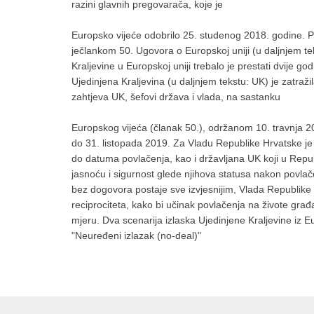
razini glavnih pregovarača, koje je
Europsko vijeće odobrilo 25. studenog 2018. godine. P
ječlankom 50. Ugovora o Europskoj uniji (u daljnjem 
Kraljevine u Europskoj uniji trebalo je prestati dvije g
Ujedinjena Kraljevina (u daljnjem tekstu: UK) je zatraž
zahtjeva UK, šefovi država i vlada, na sastanku
Europskog vijeća (članak 50.), održanom 10. travnja 20
do 31. listopada 2019. Za Vladu Republike Hrvatske je 
do datuma povlačenja, kao i državljana UK koji u Repub
jasnoću i sigurnost glede njihova statusa nakon povla
bez dogovora postaje sve izvjesnijim, Vlada Republik
reciprociteta, kako bi učinak povlačenja na živote gr
mjeru. Dva scenarija izlaska Ujedinjene Kraljevine iz 
"Neuređeni izlazak (no-deal)"