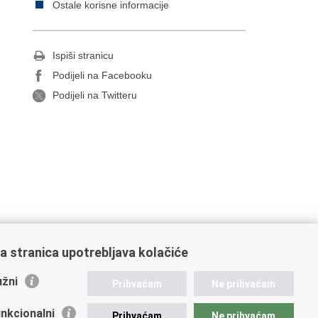
Ostale korisne informacije
Ispiši stranicu
Podijeli na Facebooku
Podijeli na Twitteru
a stranica upotrebljava kolačiće
žni
Prihvaćam
Ne prihvaćam
nkcionalni
Prihvaćam
Ne prihvaćam