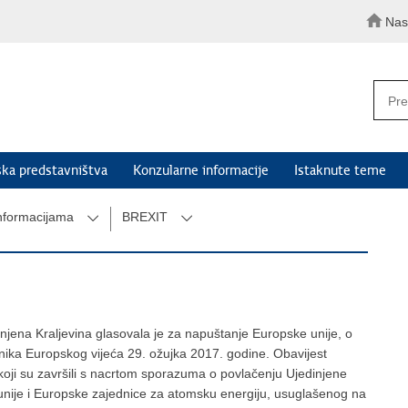
Nas
ka predstavništva
Konzularne informacije
Istaknute teme
informacijama
BREXIT
jena Kraljevina glasovala je za napuštanje Europske unije, o
dnika Europskog vijeća 29. ožujka 2017. godine. Obavijest
koji su završili s nacrtom sporazuma o povlačenju Ujedinjene
e unije i Europske zajednice za atomsku energiju, usuglašenog na