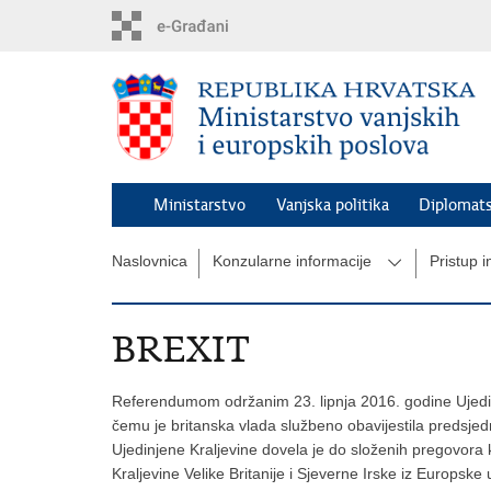
Preskoči
na
glavni
sadržaj
Ministarstvo
Vanjska politika
Diplomats
Naslovnica
Konzularne informacije
Pristup 
BREXIT
Referendumom održanim 23. lipnja 2016. godine Ujedin
čemu je britanska vlada službeno obavijestila predsje
Ujedinjene Kraljevine dovela je do složenih pregovora 
Kraljevine Velike Britanije i Sjeverne Irske iz Europsk