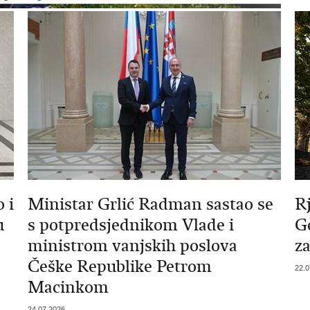
 i
Ministar Grlić Radman sastao se
R
u
s potpredsjednikom Vlade i
G
ministrom vanjskih poslova
z
Češke Republike Petrom
22.0
Macinkom
24.07.2026.