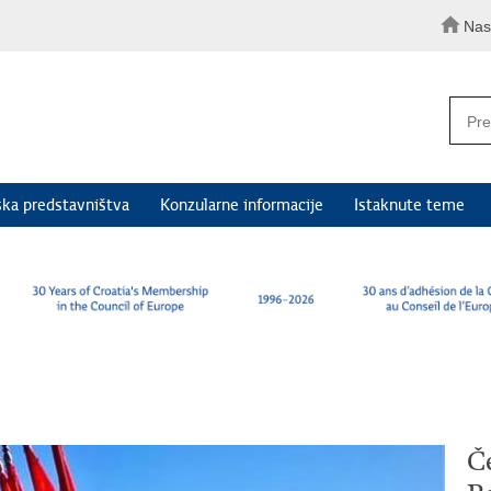
Nas
ka predstavništva
Konzularne informacije
Istaknute teme
Če