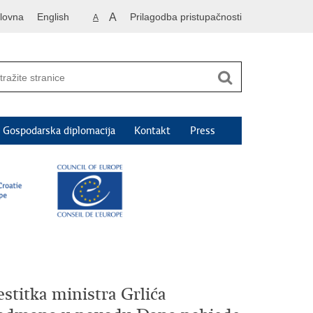
lovna
English
A
Prilagodba pristupačnosti
A
Gospodarska diplomacija
Kontakt
Press
stitka ministra Grlića