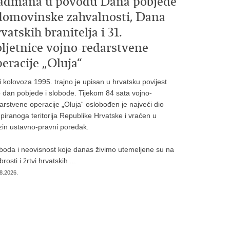
admana u povodu Dana pobjede
 domovinske zahvalnosti, Dana
vatskih branitelja i 31.
bljetnice vojno-redarstvene
eracije „Oluja“
i kolovoza 1995. trajno je upisan u hrvatsku povijest
 dan pobjede i slobode. Tijekom 84 sata vojno-
arstvene operacije „Oluja“ oslobođen je najveći dio
piranoga teritorija Republike Hrvatske i vraćen u
zin ustavno-pravni poredak.
boda i neovisnost koje danas živimo utemeljene su na
rosti i žrtvi hrvatskih ...
8.2026.