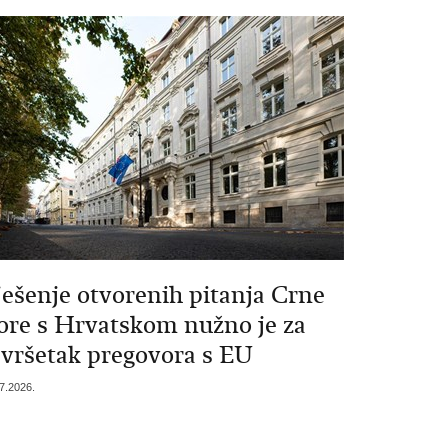
ješenje otvorenih pitanja Crne
ore s Hrvatskom nužno je za
avršetak pregovora s EU
7.2026.