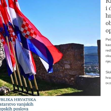
R
i
hr
o
op
Pet
kao
red
oku
nje
Slo
hrab
04.0