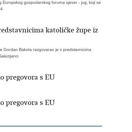
og Europskog gospodarskog foruma sjever - jug, koji se
04
redstavnicima katoličke župe iz
ske Gordan Bakota razgovarao je s predstavnicima
Salezijanci
ko pregovora s EU
ko pregovora s EU