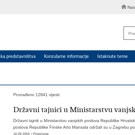
Nas
ka predstavništva
Konzularne informacije
Istaknute teme
Pronađeno 12841 vijesti.
Državni tajnici u Ministarstvu vanjs
Državni tajnik u Ministarstvu vanjskih poslova Republike Hrvatske
poslova Republike Finske Arto Mansala održali su u Zagrebu poli
16.09.2004. | Priopćenja