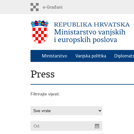
Preskoči
na
glavni
sadržaj
Ministarstvo
Vanjska politika
Diplomats
Press
Filtrirajte vijesti: