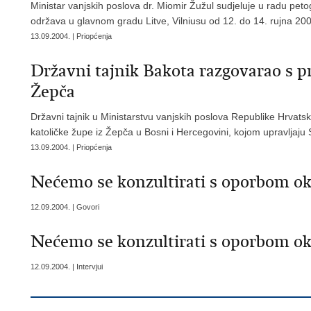
Ministar vanjskih poslova dr. Miomir Žužul sudjeluje u radu pet
održava u glavnom gradu Litve, Vilniusu od 12. do 14. rujna 20
13.09.2004. | Priopćenja
Državni tajnik Bakota razgovarao s p
Žepča
Državni tajnik u Ministarstvu vanjskih poslova Republike Hrvat
katoličke župe iz Žepča u Bosni i Hercegovini, kojom upravljaju 
13.09.2004. | Priopćenja
Nećemo se konzultirati s oporbom o
12.09.2004. | Govori
Nećemo se konzultirati s oporbom o
12.09.2004. | Intervjui