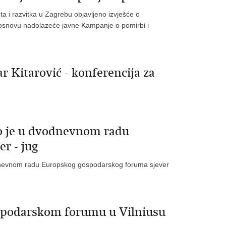
a i razvitka u Zagrebu objavljeno izvješće o
ti osnovu nadolazeće javne Kampanje o pomirbi i
r Kitarović - konferencija za
ao je u dvodnevnom radu
r - jug
vodnevnom radu Europskog gospodarskog foruma sjever
spodarskom forumu u Vilniusu