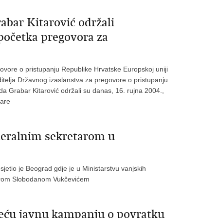
rabar Kitarović održali
početka pregovora za
govore o pristupanju Republike Hrvatske Europskoj uniji
oditelja Državnog izaslanstva za pregovore o pristupanju
da Grabar Kitarović održali su danas, 16. rujna 2004.,
nare
neralnim sekretarom u
jetio je Beograd gdje je u Ministarstvu vanjskih
tarom Slobodanom Vukčevićem
reću javnu kampanju o povratku