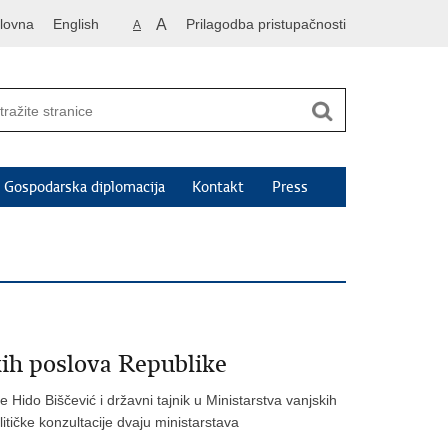
lovna
English
A
Prilagodba pristupačnosti
A
Gospodarska diplomacija
Kontakt
Press
kih poslova Republike
 Hido Biščević i državni tajnik u Ministarstva vanjskih
tičke konzultacije dvaju ministarstava