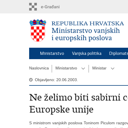
Preskoči
na
glavni
sadržaj
Ministarstvo
Vanjska politika
Diplomats
Naslovnica
Ministarstvo
Ministar
Objavljeno: 20.06.2003.
Ne želimo biti sabirni c
Europske unije
S ministrom vanjskih poslova Toninom Piculom razgov