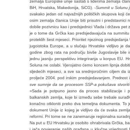
zemalja Europske unije sastati s liderima zemalja član
BiH, Hrvatska, Makedonija, SiCG).
-Summit u Solunu 
svakako jedan od najvažnijih političkih skupova koji 
osim zemalja članica Unije biti prisutni i predstavnic
dobile pozivnicu kao i predsjednici Vlada i država pet 
je o tome da Grčka kao predsjedavajuća na summitu žel
proteklih šest mjeseci. Prioritet njezinog predsjedan
jugoistoka Europe, a u slučaju Hrvatske vidljivo je da 
godine zbog rata na području bivše Jugoslavije bile is
jednu jasniju perspektivu integriranja u korpus EU. H
Soluna ne oslabi. Vjerojatno ćemo koncem lipnja dobit
sljedećih mjeseci, a sve sa srednjoročnim ciljem da 
proljeće 2004. pod irskim predsjedavanjem.
Prednost 
sve sumnje da se procesom SSP-a pokušava stvoriti
=Sada je potpuno jasno da proces stabilizacije i p
balkanskih zemlja, koje bi između sebe trebale surađi
konačno otkloniti preko dva temeljna dokumenta. To je 
dokument Unije iz kojeg je vidljivo da će svaka zemlj
reformi. Pri tome se ne zanemaruje regionalna suradn
Na put u EU Hrvatsku je osobito ohrabrivala Grčka, bal
i jača povjerenje naših građana u ključne vrijednosti