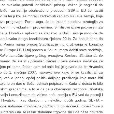
se svakako potvrdi individualni pristup. Važno je naglasiti da
redviđen za zemlje obuhvaćene procesom SSP-a. EU će razviti
 kriteriji koji se moraju zadovoljiti kao što su i sve zemlje, koje
akve pregovore. Pored toga, će se izraditi posebna strategija za
jihovim individualnim problemima.
Za
Simitisovu izjavu potpisujem
da je Hrvatska aplikant za članstvo u Uniji i ako je moguće da
kao i svaka druga kandidatura tijekom '90-ih. Za nas je bitno da
. Prema nama proces Stabilizacije i pridruživanja je konačno
 Europe i EU i taj proces u Solunu mora dobiti nove sadržaje,
-Kako tumačite izjavu grčkog premijera Kostasa Simitisa da će
znamo da ste vi i premijer Račan u više navrata tvrdili da će
jem pri tome. Jedan sam od onih koji je govorio da će Hrvatska
o 1. siječnja 2007. napraviti sve kako bi se kvalificirali za
j već o jednoj općoj politici daljnjeg proširenja koja mora biti
koju je on dao u Beču, odmah potpisujem. Kada bi doista to bilo
atskim građanima, a to je da će u obećanom razdoblju Hrvatska
 volja i entuzijazam da vidimo našu zemlju u EU već da postoji i
s Hrvatskom kao članicom u nekoliko idućih godina.
SEFTA –
zone slobodne trgovine na području jugoistočne Europe što se u
u interesu da se režim slobodne trgovine širi i da naša privreda