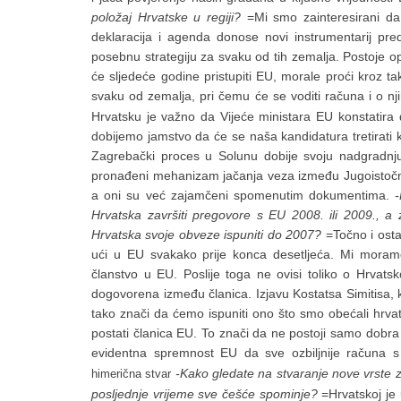
položaj Hrvatske u regiji?
=Mi smo zainteresirani da 
deklaracija i agenda donose novi instrumentarij p
posebnu strategiju za svaku od tih zemalja. Postoje opći
će sljedeće godine pristupiti EU, morale proći kroz t
svaku od zemalja, pri čemu će se voditi računa i o n
Hrvatsku je važno da Vijeće ministara EU konstatira 
dobijemo jamstvo da će se naša kandidatura tretirati 
Zagrebački proces u Solunu dobije svoju nadgradnju
pronađeni mehanizam jačanja veza između Jugoistočne
a oni su već zajamčeni spomenutim dokumentima.
Hrvatska završiti pregovore s EU 2008. ili 2009., a 
Hrvatska svoje obveze ispuniti do 2007?
=Točno i osta
ući u EU svakako prije konca desetljeća. Mi moramo d
članstvo u EU. Poslije toga ne ovisi toliko o Hrvatsko
dogovorena između članica. Izjavu Kostatsa Simitisa, 
tako znači da ćemo ispuniti ono što smo obećali hrv
postati članica EU. To znači da ne postoji samo dobra
evidentna spremnost EU da sve ozbiljnije računa 
-Kako gledate na stvaranje nove vrste 
himerična stvar
posljednje vrijeme sve češće spominje?
=Hrvatskoj je 