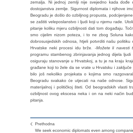
zemalja. Ni jednoj zemlji nije svejedno kada dođe
dostojanstva zemlje. Sigurnost diplomata i njihove im
Beogradu je došlo do ozbiljnog propusta, podcijenjene s
se zaštiti veleposlanstvo i ljudi koji u njemu rade. Uto
pitanje koliku mjeru ozbiljnosti dati tom događaju. To
smo cijelim nizom poteza, i to ne zbog Soluna kak
dobrosusjedskih odnosa, htjeli potvrditi našu politik
Hrvatske neki procesi idu brže.
-Možete li navesti 
programu stambenog zbrinjavanja jednog dijela ljudi u
osiguraju stanovanje u Hrvatskoj, a tu je na kraju kr
građane koji to žele da se vrate u Hrvatsku i zaključe
bilo još nekoliko projekata o kojima smo razgovar
Beogradu svakako će utjecati na naše odnose. Sig
materijalnoj i političkoj šteti. Od beogradskih vlast
ozbiljnost ovog ekscesa neka i on na neki način bud
pitanja.
Prethodna
We seek economic diplomats even among compani