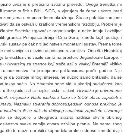
tipično uvozne u pretežno izvoznu privredu. Ovoga trenutka mi
li imamo suficit s BiH i SiCG, a vjerujem da ćemo uskoro imati
ugim zemljama u neposrednom okruženju. Što se pak tiče zamjene
ivati da se ostvari u kratkom vremenskom razdoblju. Problem je
anice Svjetske trgovačke organizacije, a neke imaju i ozbiljne
tih granica. Primjerice Srbija i Crna Gora, između kojih postoje i
arski sustav pa čak niti jedinstven monetarni sustav. Prema tome
e motivacija za njezinu uspostavu razumljiva. Ono što Hrvatskoj
je bi ekskluzivno važile samo na prostoru Jugoistočne Europe.
-
 u Hrvatskoj za strance koji traže azil u Velikoj Britaniji?
=Nitko
 u inozemstvu. Ta je ideja prvi put lansirana prošle godine. Nije
rno je da postoje mnogi interesi, ne nužno samo britanski, da se
 na takav način. No Hrvatska sebe vidi u skorijoj budućnosti kao
-Hrvatska je privremeno
 u Beogradu nadilazi diplomatski incident
dnik srbijanske Vlade istaknuo kako će SiCG ubrzo započeti s
Dunavu. Naznaku stvaranja dobrosusjedskih odnosa prekinuo je
incidentu ili će pak do daljnjeg zaustaviti započeto stvaranje
o se dogodilo u Beogradu izrazito nadilazi okvire običnog
poslanstva svake zemlje otvara ozbiljna pitanja. Ne samo zbog
oga što to može narušiti ukupne bilateralne odnose između dviju