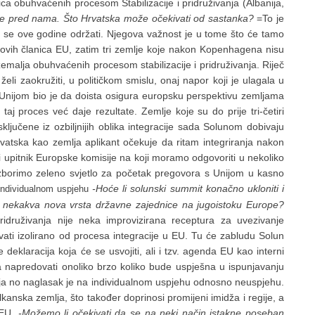
ica obuhvaćenih procesom Stabilizacije i pridruživanja (Albanija,
je pred nama. Što Hrvatska može očekivati od sastanka?
=To je
će se ove godine održati. Njegova važnost je u tome što će tamo
i novih članica EU, zatim tri zemlje koje nakon Kopenhagena nisu
zemalja obuhvaćenih procesom stabilizacije i pridruživanja. Riječ
i zaokružiti, u političkom smislu, onaj napor koji je ulagala u
ja Unijom bio je da doista osigura europsku perspektivu zemljama
taj proces već daje rezultate. Zemlje koje su do prije tri-četiri
ključene iz ozbiljnijih oblika integracije sada Solunom dobivaju
rvatska kao zemlja aplikant očekuje da ritam integriranja nakon
i upitnik Europske komisije na koji moramo odgovoriti u nekoliko
izborimo zeleno svjetlo za početak pregovora s Unijom u kasno
-Hoće li solunski summit konačno ukloniti i
individualnom uspjehu
 nekakva nova vrsta državne zajednice na jugoistoku Europe?
ridruživanja nije neka improvizirana receptura za uvezivanje
vati izolirano od procesa integracije u EU. Tu će zabludu Solun
deklaracija koja će se usvojiti, ali i tzv. agenda EU kao interni
a napredovati onoliko brzo koliko bude uspješna u ispunjavanju
ja no naglasak je na individualnom uspjehu odnosno neuspjehu.
kanska zemlja, što također doprinosi promijeni imidža i regije, a
 EU.
-Možemo li očekivati da se na neki način istakne poseban