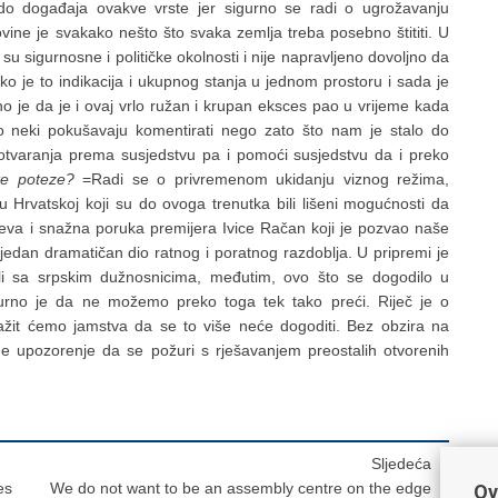
 do događaja ovakve vrste jer sigurno se radi o ugrožavanju
ovine je svakako nešto što svaka zemlja treba posebno štititi. U
u sigurnosne i političke okolnosti i nije napravljeno dovoljno da
liko je to indikacija i ukupnog stanja u jednom prostoru i sada je
čno je da je i ovaj vrlo ružan i krupan eksces pao u vrijeme kada
o neki pokušavaju komentirati nego zato što nam je stalo do
u otvaranja prema susjedstvu pa i pomoći susjedstvu da i preko
te poteze?
=Radi se o privremenom ukidanju viznog režima,
 Hrvatskoj koji su do ovoga trenutka bili lišeni mogućnosti da
ajeva i snažna poruka premijera Ivice Račan koji je pozvao naše
 jedan dramatičan dio ratnog i poratnog razdoblja. U pripremi je
ali sa srpskim dužnosnicima, međutim, ovo što se dogodilo u
urno je da ne možemo preko toga tek tako preći. Riječ je o
i tražit ćemo jamstva da se to više neće dogoditi. Bez obzira na
e upozorenje da se požuri s rješavanjem preostalih otvorenih
Sljedeća
es
We do not want to be an assembly centre on the edge
Ov