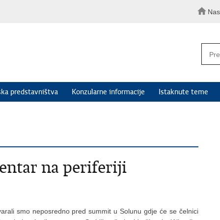
Nas
ka predstavništva
Konzularne informacije
Istaknute teme
entar na periferiji
arali smo neposredno pred summit u Solunu gdje će se čelnici