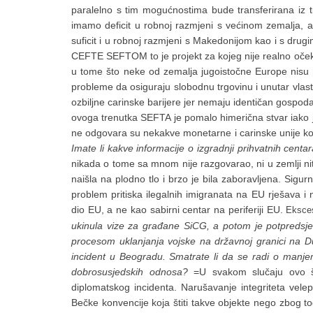
paralelno s tim mogućnostima bude transferirana iz 
imamo deficit u robnoj razmjeni s većinom zemalja, a
suficit i u robnoj razmjeni s Makedonijom kao i s dr
CEFTE SEFTOM to je projekt za kojeg nije realno oček
u tome što neke od zemalja jugoistočne Europe nisu čl
probleme da osiguraju slobodnu trgovinu i unutar vlasti
ozbiljne carinske barijere jer nemaju identičan gospod
ovoga trenutka SEFTA je pomalo himerična stvar iako j
ne odgovara su nekakve monetarne i carinske unije ko
Imate li kakve informacije o izgradnji prihvatnih centara
nikada o tome sa mnom nije razgovarao, ni u zemlji niti
naišla na plodno tlo i brzo je bila zaboravljena. Sigu
problem pritiska ilegalnih imigranata na EU rješava i
dio EU, a ne kao sabirni centar na periferiji EU.
Eksces
ukinula vize za građane SiCG, a potom je potpredsje
procesom uklanjanja vojske na državnoj granici na 
incident u Beogradu. Smatrate li da se radi o manjem 
dobrosusjedskih odnosa?
=U svakom slučaju ovo št
diplomatskog incidenta. Narušavanje integriteta vele
Bečke konvencije koja štiti takve objekte nego zbog t