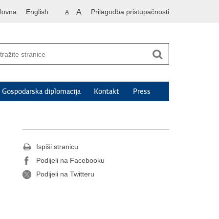
lovna
English
A
Prilagodba pristupačnosti
A
Gospodarska diplomacija
Kontakt
Press
Ispiši stranicu
Podijeli na Facebooku
Podijeli na Twitteru