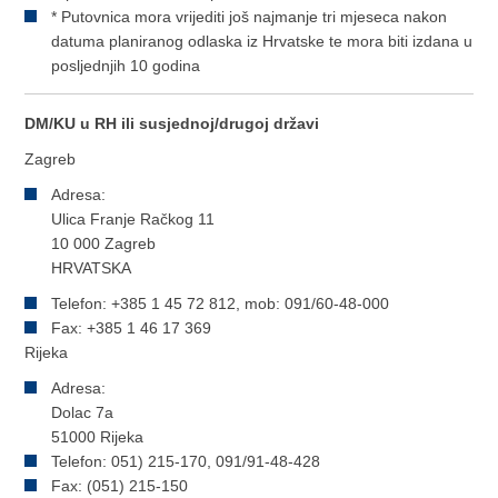
* Putovnica mora vrijediti još najmanje tri mjeseca nakon
datuma planiranog odlaska iz Hrvatske te mora biti izdana u
posljednjih 10 godina
DM/KU u RH ili susjednoj/drugoj državi
Zagreb
Adresa:
Ulica Franje Račkog 11
10 000 Zagreb
HRVATSKA
Telefon: +385 1 45 72 812, mob: 091/60-48-000
Fax: +385 1 46 17 369
Rijeka
Adresa:
Dolac 7a
51000 Rijeka
Telefon: 051) 215-170, 091/91-48-428
Fax: (051) 215-150