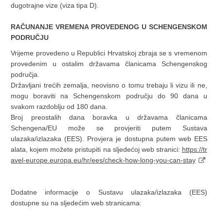
dugotrajne vize (viza tipa D).
RAČUNANJE VREMENA PROVEDENOG U SCHENGENSKOM
PODRUČJU
Vrijeme provedeno u Republici Hrvatskoj zbraja se s vremenom
provedenim u ostalim državama članicama Schengenskog
područja.
Državljani trećih zemalja, neovisno o tomu trebaju li vizu ili ne,
mogu boraviti na Schengenskom području do 90 dana u
svakom razdoblju od 180 dana.
Broj preostalih dana boravka u državama članicama
Schengena/EU može se provjeriti putem Sustava
ulazaka/izlazaka (EES). Provjera je dostupna putem web EES
alata, kojem možete pristupiti na sljedećoj web stranici:
https://tr
avel-europe.europa.eu/hr/ees/check-how-long-you-can-stay
Dodatne informacije o Sustavu ulazaka/izlazaka (EES)
dostupne su na sljedećim web stranicama: