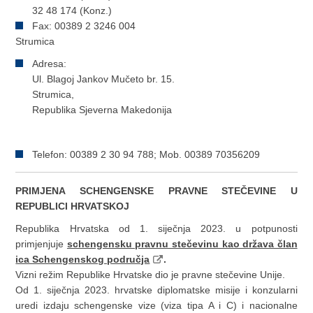
32 48 174 (Konz.)
Fax: 00389 2 3246 004
Strumica
Adresa:
Ul. Blagoj Jankov Mučeto br. 15.
Strumica,
Republika Sjeverna Makedonija
Telefon: 00389 2 30 94 788; Mob. 00389 70356209
PRIMJEN
A
SCHENGENSKE PRAVNE STEČEVINE U
REPUBLICI HRVATSKOJ
Republika Hrvatska od 1. siječnja 2023. u potpunosti
primjenjuje
schengensku pravnu stečevinu kao država član
ica Schengenskog područja
.
Vizni režim Republike Hrvatske dio je pravne stečevine Unije.
Od 1. siječnja 2023. hrvatske diplomatske misije i konzularni
uredi izdaju schengenske vize (viza tipa A i C) i nacionalne