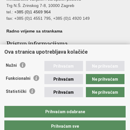
Trg N.Š. Zrinskog 7-8, 10000 Zagreb
tel.:
+385 (0)1 4569 964
fax: +385 (0)1 4551 795, +385 (0)1 4920 149
Radno vrijeme sa strankama
Pristup informacijama
Ova stranica upotrebljava kolačiće
Pristup informacijama
Službenik za zaštitu osobnih podataka
Nužni
Nepravilnosti
Prihvaćam
Ne prihvaćam
Neetično postupanje
Funkcionalni
Prihvaćam
Ne prihvaćam
Važne poveznice
Statistički
Prihvaćam
Ne prihvaćam
Javna nabava u MVEP-u
Natječaji
Nadzor rada i unutarnja revizija službe vanjskih poslova
Prihvaćam odabrane
Pučki pravobranitelj
Prihvaćam sve