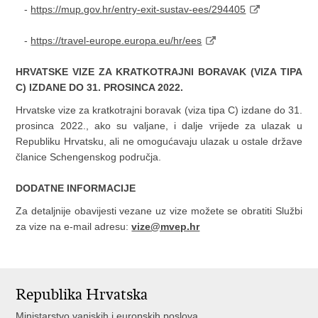
-
https://mup.gov.hr/entry-exit-sustav-ees/294405
-
https://travel-europe.europa.eu/hr/ees
HRVATSKE VIZE ZA KRATKOTRAJNI BORAVAK (VIZA TIPA
C) IZDANE DO 31. PROSINCA 2022.
Hrvatske vize za kratkotrajni boravak (viza tipa C) izdane do 31.
prosinca 2022., ako su valjane, i dalje vrijede za ulazak u
Republiku Hrvatsku, ali ne omogućavaju ulazak u ostale države
članice Schengenskog područja.
DODATNE INFORMACIJE
Za detaljnije obavijesti vezane uz vize možete se obratiti Službi
za vize na e-mail adresu:
vize@mvep.hr
Republika Hrvatska
Ministarstvo vanjskih i europskih poslova