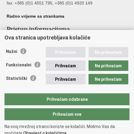
fax: +385 (0)1 4551 795, +385 (0)1 4920 149
Radno vrijeme sa strankama
Pristup informacijama
Ova stranica upotrebljava kolačiće
Pristup informacijama
Službenik za zaštitu osobnih podataka
Nužni
Nepravilnosti
Prihvaćam
Ne prihvaćam
Neetično postupanje
Funkcionalni
Prihvaćam
Ne prihvaćam
Važne poveznice
Statistički
Prihvaćam
Ne prihvaćam
Javna nabava u MVEP-u
Natječaji
Nadzor rada i unutarnja revizija službe vanjskih poslova
Prihvaćam odabrane
Pučki pravobranitelj
Prihvaćam sve
Povratak na vrh
Na ovoj mrežnoj stranci koriste se kolačići. Molimo Vas da
Copyright © 2026 Ministarstvo vanjskih i europskih poslova.
Uvjeti
pročitate
Obavijest o kolačićima.