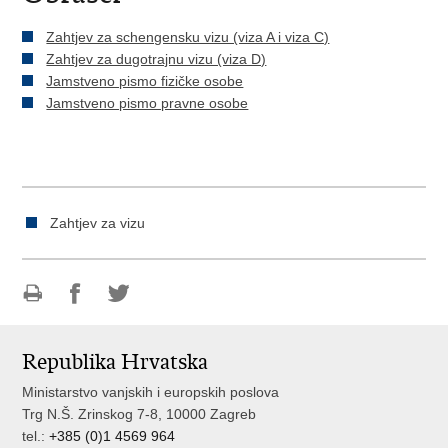
Zahtjev za schengensku vizu (viza A i viza C)
Zahtjev za dugotrajnu vizu (viza D)
Jamstveno pismo fizičke osobe
Jamstveno pismo pravne osobe
Zahtjev za vizu
Ispiši
Podijeli
Podijeli
stranicu
na
na
Republika Hrvatska
Facebooku
Twitteru
Ministarstvo vanjskih i europskih poslova
Trg N.Š. Zrinskog 7-8, 10000 Zagreb
tel.:
+385 (0)1 4569 964