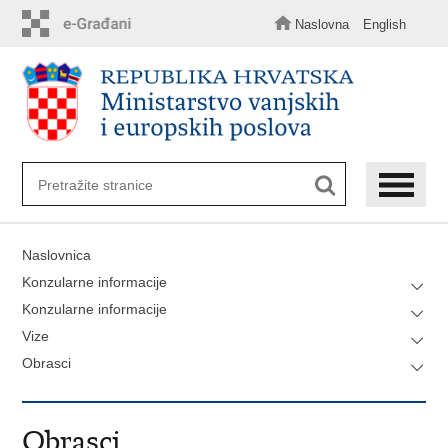
Preskoči
na
Naslovna
English
glavni
sadržaj
Naslovnica
Konzularne informacije
Konzularne informacije
Vize
Obrasci
Obrasci