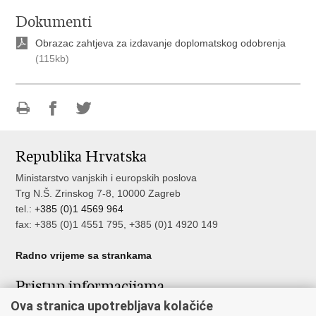
Dokumenti
Obrazac zahtjeva za izdavanje doplomatskog odobrenja
(115kb)
Ispiši
Podijeli
Podijeli
stranicu
na
na
Republika Hrvatska
Facebooku
Twitteru
Ministarstvo vanjskih i europskih poslova
Trg N.Š. Zrinskog 7-8, 10000 Zagreb
tel.:
+385 (0)1 4569 964
fax: +385 (0)1 4551 795, +385 (0)1 4920 149
Radno vrijeme sa strankama
Pristup informacijama
Ova stranica upotrebljava kolačiće
Pristup informacijama