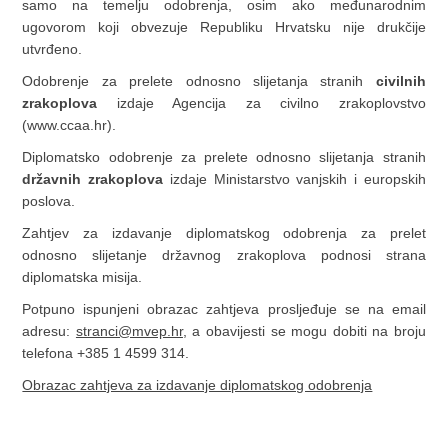
samo na temelju odobrenja, osim ako međunarodnim
ugovorom koji obvezuje Republiku Hrvatsku nije drukčije
utvrđeno.
Odobrenje za prelete odnosno slijetanja stranih
civilnih
zrakoplova
izdaje Agencija za civilno zrakoplovstvo
(www.ccaa.hr).
Diplomatsko odobrenje za prelete odnosno slijetanja stranih
državnih zrakoplova
izdaje Ministarstvo vanjskih i europskih
poslova.
Zahtjev za izdavanje diplomatskog odobrenja za prelet
odnosno slijetanje državnog zrakoplova podnosi strana
diplomatska misija.
Potpuno ispunjeni obrazac zahtjeva prosljeđuje se na email
adresu:
stranci@mvep.hr
, a obavijesti se mogu dobiti na broju
telefona +385 1 4599 314.
Obrazac zahtjeva za izdavanje diplomatskog odobrenja