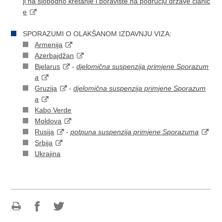
ji na slobodno kretanje i boravište na području države članic
e
SPORAZUMI O OLAKŠANOM IZDAVNJU VIZA:
Armenija
Azerbajdžan
Bjelarus
-
djelomična suspenzija primjene Sporazum
a
Gruzija
-
djelomična suspenzija primjene Sporazum
a
Kabo Verde
Moldova
Rusija
-
potpuna suspenzija primjene Sporazuma
Srbija
Ukrajina
Ispiši
Podijeli
Podijeli