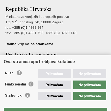
stranicu
na
na
Republika Hrvatska
Facebooku
Twitteru
Ministarstvo vanjskih i europskih poslova
Trg N.Š. Zrinskog 7-8, 10000 Zagreb
tel.:
+385 (0)1 4569 964
fax: +385 (0)1 4551 795, +385 (0)1 4920 149
Radno vrijeme sa strankama
Pristup informacijama
Ova stranica upotrebljava kolačiće
Pristup informacijama
Službenik za zaštitu osobnih podataka
Nužni
Nepravilnosti
Prihvaćam
Ne prihvaćam
Neetično postupanje
Funkcionalni
Prihvaćam
Ne prihvaćam
Važne poveznice
Statistički
Prihvaćam
Ne prihvaćam
Javna nabava u MVEP-u
Natječaji
Nadzor rada i unutarnja revizija službe vanjskih poslova