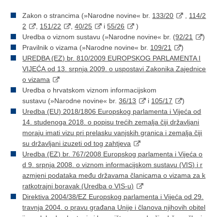
Zakon o strancima (»Narodne novine« br.
133/20
,
114/2
2
,
151/22
,
40/25
i
55/26
)
Uredba o viznom sustavu (»Narodne novine« br. (
92/21
)
Pravilnik o vizama (»Narodne novine« br.
109/21
)
UREDBA (EZ) br. 810/2009 EUROPSKOG PARLAMENTA I
VIJEĆA od 13. srpnja 2009. o uspostavi Zakonika Zajednice
o vizama
Uredba o hrvatskom viznom informacijskom
sustavu (»Narodne novine« br.
36/13
i
105/17
)
Uredba (EU) 2018/1806 Europskog parlamenta i Vijeća od
14. studenoga 2018. o popisu trećih zemalja čiji državljani
moraju imati vizu pri prelasku vanjskih granica i zemalja čiji
su državljani izuzeti od tog zahtjeva
Uredba (EZ) br. 767/2008 Europskog parlamenta i Vijeća o
d 9. srpnja 2008. o viznom informacijskom sustavu (VIS) i r
azmjeni podataka među državama članicama o vizama za k
ratkotrajni boravak (Uredba o VIS-u)
Direktiva 2004/38/EZ Europskog parlamenta i Vijeća od 29.
travnja 2004. o pravu građana Unije i članova njihovih obitel