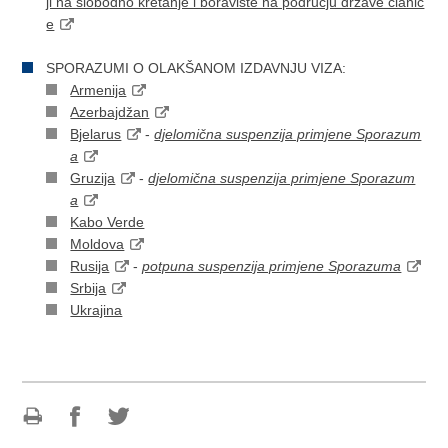
ji na slobodno kretanje i boravište na području države članic
e
SPORAZUMI O OLAKŠANOM IZDAVNJU VIZA:
Armenija
Azerbajdžan
Bjelarus
-
djelomična suspenzija primjene Sporazum
a
Gruzija
-
djelomična suspenzija primjene Sporazum
a
Kabo Verde
Moldova
Rusija
-
potpuna suspenzija primjene Sporazuma
Srbija
Ukrajina
Ispiši
Podijeli
Podijeli