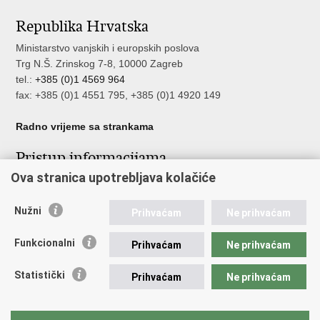
stranicu
na
na
Republika Hrvatska
Facebooku
Twitteru
Ministarstvo vanjskih i europskih poslova
Trg N.Š. Zrinskog 7-8, 10000 Zagreb
tel.:
+385 (0)1 4569 964
fax: +385 (0)1 4551 795, +385 (0)1 4920 149
Radno vrijeme sa strankama
Pristup informacijama
Ova stranica upotrebljava kolačiće
Pristup informacijama
Službenik za zaštitu osobnih podataka
Nužni
Nepravilnosti
Prihvaćam
Ne prihvaćam
Neetično postupanje
Funkcionalni
Prihvaćam
Ne prihvaćam
Važne poveznice
Statistički
Prihvaćam
Ne prihvaćam
Javna nabava u MVEP-u
Natječaji
Nadzor rada i unutarnja revizija službe vanjskih poslova