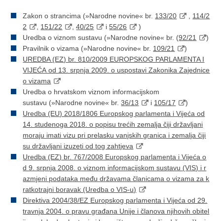
Zakon o strancima (»Narodne novine« br.
133/20
,
114/2
2
,
151/22
,
40/25
i
55/26
)
Uredba o viznom sustavu (»Narodne novine« br. (
92/21
)
Pravilnik o vizama (»Narodne novine« br.
109/21
)
UREDBA (EZ) br. 810/2009 EUROPSKOG PARLAMENTA I
VIJEĆA od 13. srpnja 2009. o uspostavi Zakonika Zajednice
o vizama
Uredba o hrvatskom viznom informacijskom
sustavu (»Narodne novine« br.
36/13
i
105/17
)
Uredba (EU) 2018/1806 Europskog parlamenta i Vijeća od
14. studenoga 2018. o popisu trećih zemalja čiji državljani
moraju imati vizu pri prelasku vanjskih granica i zemalja čiji
su državljani izuzeti od tog zahtjeva
Uredba (EZ) br. 767/2008 Europskog parlamenta i Vijeća o
d 9. srpnja 2008. o viznom informacijskom sustavu (VIS) i r
azmjeni podataka među državama članicama o vizama za k
ratkotrajni boravak (Uredba o VIS-u)
Direktiva 2004/38/EZ Europskog parlamenta i Vijeća od 29.
travnja 2004. o pravu građana Unije i članova njihovih obitel