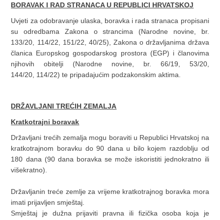
BORAVAK I RAD STRANACA U REPUBLICI HRVATSKOJ
Uvjeti za odobravanje ulaska, boravka i rada stranaca propisani
su odredbama Zakona o strancima (Narodne novine, br.
133/20, 114/22, 151/22, 40/25), Zakona o državljanima država
članica Europskog gospodarskog prostora (EGP) i članovima
njihovih obitelji (Narodne novine, br. 66/19, 53/20,
144/20, 114/22) te pripadajućim podzakonskim aktima.
DRŽAVLJANI TREĆIH ZEMALJA
Kratkotrajni boravak
Državljani trećih zemalja mogu boraviti u Republici Hrvatskoj na
kratkotrajnom boravku do 90 dana u bilo kojem razdoblju od
180 dana (90 dana boravka se može iskoristiti jednokratno ili
višekratno).
Državljanin treće zemlje za vrijeme kratkotrajnog boravka mora
imati prijavljen smještaj.
Smještaj je dužna prijaviti pravna ili fizička osoba koja je