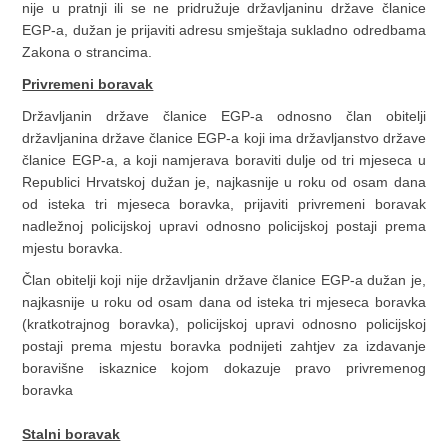
nije u pratnji ili se ne pridružuje državljaninu države članice
EGP-a, dužan je prijaviti adresu smještaja sukladno odredbama
Zakona o strancima.
Privremeni boravak
Državljanin države članice EGP-a odnosno član obitelji
državljanina države članice EGP-a koji ima državljanstvo države
članice EGP-a, a koji namjerava boraviti dulje od tri mjeseca u
Republici Hrvatskoj dužan je, najkasnije u roku od osam dana
od isteka tri mjeseca boravka, prijaviti privremeni boravak
nadležnoj policijskoj upravi odnosno policijskoj postaji prema
mjestu boravka.
Član obitelji koji nije državljanin države članice EGP-a dužan je,
najkasnije u roku od osam dana od isteka tri mjeseca boravka
(kratkotrajnog boravka), policijskoj upravi odnosno policijskoj
postaji prema mjestu boravka podnijeti zahtjev za izdavanje
boravišne iskaznice kojom dokazuje pravo privremenog
boravka
Stalni boravak