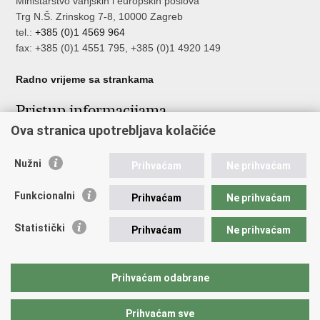
Ministarstvo vanjskih i europskih poslova
Trg N.Š. Zrinskog 7-8, 10000 Zagreb
tel.:
+385 (0)1 4569 964
fax: +385 (0)1 4551 795, +385 (0)1 4920 149
Radno vrijeme sa strankama
Pristup informacijama
Ova stranica upotrebljava kolačiće
Pristup informacijama
Službenik za zaštitu osobnih podataka
Nužni
Nepravilnosti
Prihvaćam
Ne prihvaćam
Neetično postupanje
Funkcionalni
Prihvaćam
Ne prihvaćam
Važne poveznice
Statistički
Prihvaćam
Ne prihvaćam
Javna nabava u MVEP-u
Natječaji
Nadzor rada i unutarnja revizija službe vanjskih poslova
Prihvaćam odabrane
Pučki pravobranitelj
Prihvaćam sve