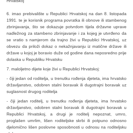
Hrvatskoj
6. imao prebivalište u Republici Hrvatskoj na dan 8. listopada
1991. te je korisnik programa povratka ili obnove ili stambenog
zbrinjavanja, što se dokazuje potvrdom tijela državne uprave
nadležnog za stambeno zbrinjavanje i za kojeg je utvrđeno da
se vratio s namjerom da trajno živi u Republici Hrvatskoj, uz
obvezu da priloži dokaz o nekažnjavanju iz matične države ili
države u kojoj je boravio duže od godine dana neposredno prije
dolaska u Republiku Hrvatsku
7. maloljetno dijete koje živi u Republici Hrvatskoj:
- čiji jedan od roditelja, u trenutku rođenja djeteta, ima hrvatsko
državljanstvo, odobren stalni boravak ili dugotrajni boravak uz
suglasnost drugog roditelja
- čiji jedan roditelj, u trenutku rođenja djeteta, ima hrvatsko
državljanstvo, odobren stalni boravak ili dugotrajni boravak u
Republici Hrvatskoj, a drugi je roditelj nepoznat, umro,
proglašen umrlim, lišen roditeljske skrbi ili potpuno odnosno
djelomično lišen poslovne sposobnosti u odnosu na roditeljsku