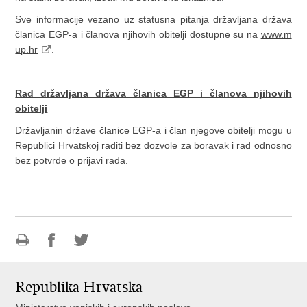
Sve informacije vezano uz statusna pitanja državljana država
članica EGP-a i članova njihovih obitelji dostupne su na
www.m
up.hr
.
Rad državljana država članica EGP i članova njihovih
obitelji
Državljanin države članice EGP-a i član njegove obitelji mogu u
Republici Hrvatskoj raditi bez dozvole za boravak i rad odnosno
bez potvrde o prijavi rada.
Ispiši
Podijeli
Podijeli
stranicu
na
na
Republika Hrvatska
Facebooku
Twitteru