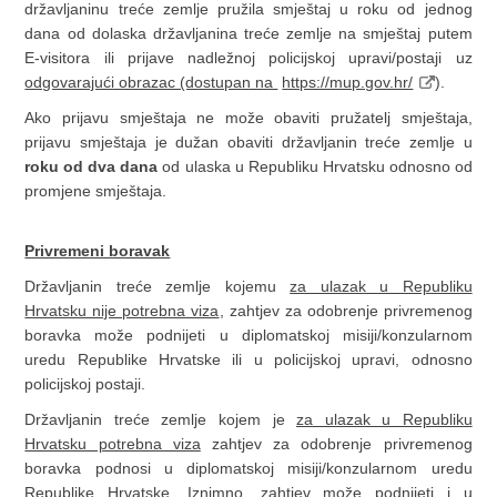
državljaninu treće zemlje pružila smještaj u roku od jednog
dana od dolaska državljanina treće zemlje na smještaj putem
E-visitora ili prijave nadležnoj policijskoj upravi/postaji uz
odgovarajući obrazac (dostupan na
https://mup.gov.hr/
).
Ako prijavu smještaja ne može obaviti pružatelj smještaja,
prijavu smještaja je dužan obaviti državljanin treće zemlje u
roku od dva dana
od ulaska u Republiku Hrvatsku odnosno od
promjene smještaja.
Privremeni boravak
Državljanin treće zemlje kojemu
za ulazak u Republiku
Hrvatsku nije potrebna viza
, zahtjev za odobrenje privremenog
boravka može podnijeti u diplomatskoj misiji/konzularnom
uredu Republike Hrvatske ili u policijskoj upravi, odnosno
policijskoj postaji.
Državljanin treće zemlje kojem je
za ulazak u Republiku
Hrvatsku potrebna viza
zahtjev za odobrenje privremenog
boravka podnosi u diplomatskoj misiji/konzularnom uredu
Republike Hrvatske. Iznimno, zahtjev može podnijeti i u