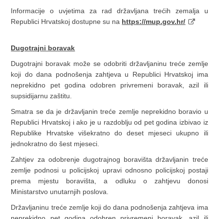
Informacije o uvjetima za rad državljana trećih zemalja u
Republici Hrvatskoj dostupne su na
https://mup.gov.hr/
Dugotrajni boravak
Dugotrajni boravak može se odobriti državljaninu treće zemlje
koji do dana podnošenja zahtjeva u Republici Hrvatskoj ima
neprekidno pet godina odobren privremeni boravak, azil ili
supsidijarnu zaštitu.
Smatra se da je državljanin treće zemlje neprekidno boravio u
Republici Hrvatskoj i ako je u razdoblju od pet godina izbivao iz
Republike Hrvatske višekratno do deset mjeseci ukupno ili
jednokratno do šest mjeseci.
Zahtjev za odobrenje dugotrajnog boravišta državljanin treće
zemlje podnosi u policijskoj upravi odnosno policijskoj postaji
prema mjestu boravišta, a odluku o zahtjevu donosi
Ministarstvo unutarnjih poslova.
Državljaninu treće zemlje koji do dana podnošenja zahtjeva ima
neprekidno pet godina odobren privremeni boravak, azil ili