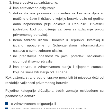
ima sredstva za uzdržavanje,
ima zdravstveno osiguranje ,
dokaz da nije pravomoćno osuđen za kaznena djela iz
matične države ili države u kojoj je boravio duže od godine
dana neposredno prije dolaska u Republiku Hrvatsku
(potrebno kod podnošenja zahtjeva za izdavanje prvog
privremenog boravka),
nema zabranu ulaska i boravka u Republici Hrvatskoj ili
izdano upozorenje u Schengenskom informacijskom
sustavu u svrhu zabrane ulaska,
ne predstavlja opasnost za javni poredak, nacionalnu
sigurnost ili javno zdravlje,
ima potvrdu o zdravstvenom stanju i cijepnom statusu,
koja ne smije biti starija od 90 dana.
Rok važenja strane putne isprave mora biti tri mjeseca duži od
razdoblja valjanosti privremenog boravka.
Pojedine kategorije državljana trećih zemalja oslobođene su
podnošenja dokaza
o zdravstvenom osiguranju ili
da nisu pravomoćno osuđeni za kaznena djela ili