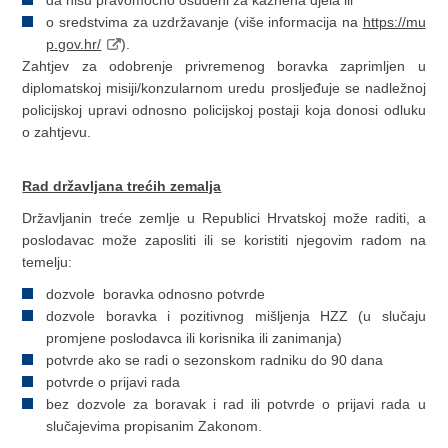
o sredstvima za uzdržavanje (više informacija na
https://mu
p.gov.hr/
).
Zahtjev za odobrenje privremenog boravka zaprimljen u
diplomatskoj misiji/konzularnom uredu prosljeđuje se nadležnoj
policijskoj upravi odnosno policijskoj postaji koja donosi odluku
o zahtjevu.
Rad državljana trećih zemalja
Državljanin treće zemlje u Republici Hrvatskoj može raditi, a
poslodavac može zaposliti ili se koristiti njegovim radom na
temelju:
dozvole boravka odnosno potvrde
dozvole boravka i pozitivnog mišljenja HZZ (u slučaju
promjene poslodavca ili korisnika ili zanimanja)
potvrde ako se radi o sezonskom radniku do 90 dana
potvrde o prijavi rada
bez dozvole za boravak i rad ili potvrde o prijavi rada u
slučajevima propisanim Zakonom.