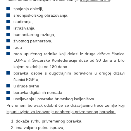
spajanja obitelji,
srednjoškolskog obrazovanja,
studiranja,
istraživanja,
humanitarnog razloga,
životnog partnerstva,
rada
rada upućenog radnika koji dolazi iz druge države članice
EGP-a ili Švicarske Konfederacije duže od 90 dana u bilo
kojem razdoblju od 180 dana
boravka osobe s dugotrajnim boravkom u drugoj državi
članici EGP-a,
u druge svrhe
boravka digitalnih nomada
useljavanja i povratka hrvatskog iseljeništva.
Privremeni boravak odobrit će se državljaninu treće zemlje
koji
ispuni uvjete za izdavanje odobrenja privremenog boravka:
dokaže svrhu privremenog boravka,
ima valjanu putnu ispravu,