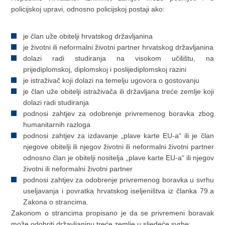
policijskoj upravi, odnosno policijskoj postaji ako:
je član uže obitelji hrvatskog državljanina
je životni ili neformalni životni partner hrvatskog državljanina
dolazi radi studiranja na visokom učilištu, na
prijediplomskoj, diplomskoj i poslijediplomskoj razini
je istraživač koji dolazi na temelju ugovora o gostovanju
je član uže obitelji istraživača ili državljana treće zemlje koji
dolazi radi studiranja
podnosi zahtjev za odobrenje privremenog boravka zbog
humanitarnih razloga
podnosi zahtjev za izdavanje „plave karte EU-a“ ili je član
njegove obitelji ili njegov životni ili neformalni životni partner
odnosno član je obitelji nositelja „plave karte EU-a“ ili njegov
životni ili neformalni životni partner
podnosi zahtjev za odobrenje privremenog boravka u svrhu
useljavanja i povratka hrvatskog iseljeništva iz članka 79.a
Zakona o strancima.
Zakonom o strancima propisano je da se privremeni boravak
može odobriti državljaninu treće zemlje
u sljedeće svrhe
: