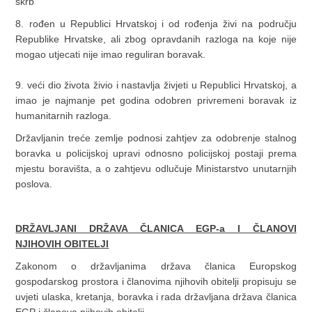
skrb
8. rođen u Republici Hrvatskoj i od rođenja živi na području
Republike Hrvatske, ali zbog opravdanih razloga na koje nije
mogao utjecati nije imao reguliran boravak.
9. veći dio života živio i nastavlja živjeti u Republici Hrvatskoj, a
imao je najmanje pet godina odobren privremeni boravak iz
humanitarnih razloga.
Državljanin treće zemlje podnosi zahtjev za odobrenje stalnog
boravka u policijskoj upravi odnosno policijskoj postaji prema
mjestu boravišta, a o zahtjevu odlučuje Ministarstvo unutarnjih
poslova.
DRŽAVLJANI DRŽAVA ČLANICA EGP-a I ČLANOVI
NJIHOVIH OBITELJI
Zakonom o državljanima država članica Europskog
gospodarskog prostora i članovima njihovih obitelji propisuju se
uvjeti ulaska, kretanja, boravka i rada državljana država članica
EGP i članova njihovih obitelji.