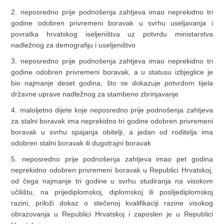
2. neposredno prije podnošenja zahtjeva imao neprekidno tri
godine odobren privremeni boravak u svrhu useljavanja i
povratka hrvatskog iseljeništva uz potvrdu ministarstva
nadležnog za demografiju i useljeništvo
3. neposredno prije podnošenja zahtjeva imao neprekidno tri
godine odobren privremeni boravak, a u statusu izbjeglice je
bio najmanje deset godina, što se dokazuje potvrdom tijela
državne uprave nadležnog za stambeno zbrinjavanje
4. maloljetno dijete koje neposredno prije podnošenja zahtjeva
za stalni boravak ima neprekidno tri godine odobren privremeni
boravak u svrhu spajanja obitelji, a jedan od roditelja ima
odobren stalni boravak ili dugotrajni boravak
5. neposredno prije podnošenja zahtjeva imao pet godina
neprekidno odobren privremeni boravak u Republici Hrvatskoj,
od čega najmanje tri godine u svrhu studiranja na visokom
učilištu, na prijediplomskoj, diplomskoj ili poslijediplomskoj
razini, priloži dokaz o stečenoj kvalifikaciji razine visokog
obrazovanja u Republici Hrvatskoj i zaposlen je u Republici