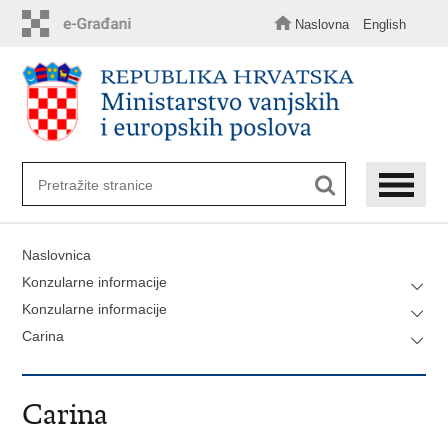
Preskoči
na
Naslovna
English
glavni
sadržaj
Naslovnica
Konzularne informacije
Konzularne informacije
Carina
Carina