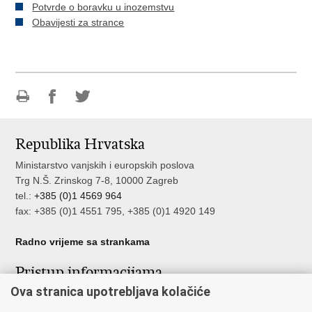
Potvrde o boravku u inozemstvu
Obavijesti za strance
Ispiši
Podijeli
Podijeli
stranicu
na
na
Republika Hrvatska
Facebooku
Twitteru
Ministarstvo vanjskih i europskih poslova
Trg N.Š. Zrinskog 7-8, 10000 Zagreb
tel.:
+385 (0)1 4569 964
fax: +385 (0)1 4551 795, +385 (0)1 4920 149
Radno vrijeme sa strankama
Pristup informacijama
Ova stranica upotrebljava kolačiće
Pristup informacijama
Službenik za zaštitu osobnih podataka