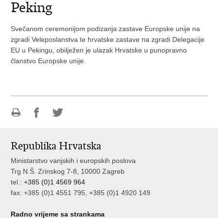
Peking
Svečanom ceremonijom podizanja zastave Europske unije na
zgradi Veleposlanstva te hrvatske zastave na zgradi Delegacije
EU u Pekingu, obilježen je ulazak Hrvatske u punopravno
članstvo Europske unije.
Ispiši
Podijeli
Podijeli
stranicu
na
na
Republika Hrvatska
Facebooku
Twitteru
Ministarstvo vanjskih i europskih poslova
Trg N.Š. Zrinskog 7-8, 10000 Zagreb
tel.:
+385 (0)1 4569 964
fax: +385 (0)1 4551 795, +385 (0)1 4920 149
Radno vrijeme sa strankama