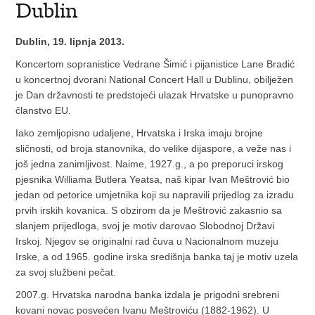
Dublin
Dublin, 19. lipnja 2013.
Koncertom sopranistice Vedrane Šimić i pijanistice Lane Bradić
u koncertnoj dvorani National Concert Hall u Dublinu, obilježen
je Dan državnosti te predstojeći ulazak Hrvatske u punopravno
članstvo EU.
Iako zemljopisno udaljene, Hrvatska i Irska imaju brojne
sličnosti, od broja stanovnika, do velike dijaspore, a veže nas i
još jedna zanimljivost. Naime, 1927.g., a po preporuci irskog
pjesnika Williama Butlera Yeatsa, naš kipar Ivan Meštrović bio
jedan od petorice umjetnika koji su napravili prijedlog za izradu
prvih irskih kovanica. S obzirom da je Meštrović zakasnio sa
slanjem prijedloga, svoj je motiv darovao Slobodnoj Državi
Irskoj. Njegov se originalni rad čuva u Nacionalnom muzeju
Irske, a od 1965. godine irska središnja banka taj je motiv uzela
za svoj službeni pečat.
2007.g. Hrvatska narodna banka izdala je prigodni srebreni
kovani novac posvećen Ivanu Meštroviću (1882-1962). U