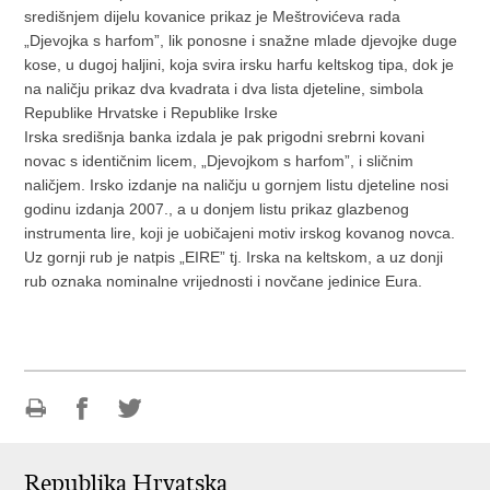
središnjem dijelu kovanice prikaz je Meštrovićeva rada
„Djevojka s harfom”, lik ponosne i snažne mlade djevojke duge
kose, u dugoj haljini, koja svira irsku harfu keltskog tipa, dok je
na naličju prikaz dva kvadrata i dva lista djeteline, simbola
Republike Hrvatske i Republike Irske
Irska središnja banka izdala je pak prigodni srebrni kovani
novac s identičnim licem, „Djevojkom s harfom”, i sličnim
naličjem. Irsko izdanje na naličju u gornjem listu djeteline nosi
godinu izdanja 2007., a u donjem listu prikaz glazbenog
instrumenta lire, koji je uobičajeni motiv irskog kovanog novca.
Uz gornji rub je natpis „EIRE” tj. Irska na keltskom, a uz donji
rub oznaka nominalne vrijednosti i novčane jedinice Eura.
Ispiši
Podijeli
Podijeli
stranicu
na
na
Republika Hrvatska
Facebooku
Twitteru