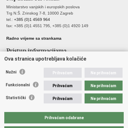
Ministarstvo vanjskih i europskih poslova
Trg N.Š. Zrinskog 7-8, 10000 Zagreb
tel.:
+385 (0)1 4569 964
fax: +385 (0)1 4551 795, +385 (0)1 4920 149
Radno vrijeme sa strankama
Pristup informacijama
Ova stranica upotrebljava kolačiće
Pristup informacijama
Službenik za zaštitu osobnih podataka
Nužni
Nepravilnosti
Prihvaćam
Ne prihvaćam
Neetično postupanje
Funkcionalni
Prihvaćam
Ne prihvaćam
Važne poveznice
Statistički
Prihvaćam
Ne prihvaćam
Javna nabava u MVEP-u
Natječaji
Nadzor rada i unutarnja revizija službe vanjskih poslova
Prihvaćam odabrane
Pučki pravobranitelj