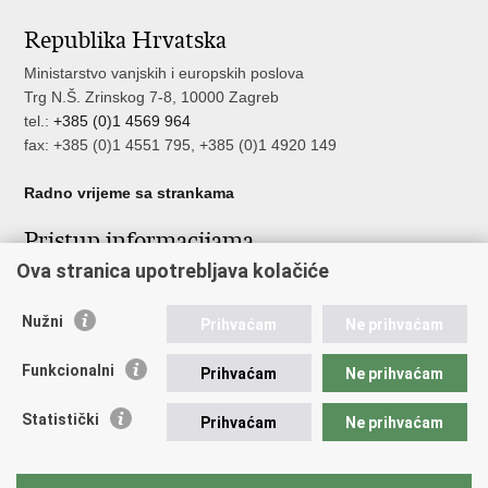
stranicu
na
na
Republika Hrvatska
Facebooku
Twitteru
Ministarstvo vanjskih i europskih poslova
Trg N.Š. Zrinskog 7-8, 10000 Zagreb
tel.:
+385 (0)1 4569 964
fax: +385 (0)1 4551 795, +385 (0)1 4920 149
Radno vrijeme sa strankama
Pristup informacijama
Ova stranica upotrebljava kolačiće
Pristup informacijama
Službenik za zaštitu osobnih podataka
Nužni
Nepravilnosti
Prihvaćam
Ne prihvaćam
Neetično postupanje
Funkcionalni
Prihvaćam
Ne prihvaćam
Važne poveznice
Statistički
Prihvaćam
Ne prihvaćam
Javna nabava u MVEP-u
Natječaji
Nadzor rada i unutarnja revizija službe vanjskih poslova