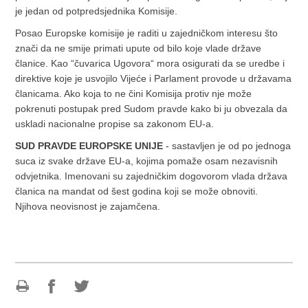
je jedan od potpredsjednika Komisije.
Posao Europske komisije je raditi u zajedničkom interesu što
znači da ne smije primati upute od bilo koje vlade države
članice. Kao “čuvarica Ugovora“ mora osigurati da se uredbe i
direktive koje je usvojilo Vijeće i Parlament provode u državama
članicama. Ako koja to ne čini Komisija protiv nje može
pokrenuti postupak pred Sudom pravde kako bi ju obvezala da
uskladi nacionalne propise sa zakonom EU-a.
SUD PRAVDE EUROPSKE UNIJE
- sastavljen je od po jednoga
suca iz svake države EU-a, kojima pomaže osam nezavisnih
odvjetnika. Imenovani su zajedničkim dogovorom vlada država
članica na mandat od šest godina koji se može obnoviti.
Njihova neovisnost je zajamčena.
Ispiši
Podijeli
Podijeli