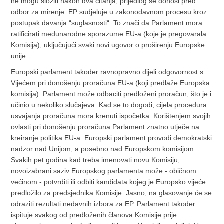
ne mogu složiti nakon dva čitanja, prijedlog se donosi pred
odbor za mirenje. EP sudjeluje u zakonodavnom procesu kroz
postupak davanja “suglasnosti“. To znači da Parlament mora
ratificirati međunarodne sporazume EU-a (koje je pregovarala
Komisija), uključujući svaki novi ugovor o proširenju Europske
unije.
Europski parlament također ravnopravno dijeli odgovornost s
Vijećem pri donošenju proračuna EU-a (koji predlaže Europska
komisija). Parlament može odbaciti predloženi proračun, što je i
učinio u nekoliko slučajeva. Kad se to dogodi, cijela procedura
usvajanja proračuna mora krenuti ispočetka. Korištenjem svojih
ovlasti pri donošenju proračuna Parlament znatno utječe na
kreiranje politika EU-a. Europski parlament provodi demokratski
nadzor nad Unijom, a posebno nad Europskom komisijom.
Svakih pet godina kad treba imenovati novu Komisiju,
novoizabrani saziv Europskog parlamenta može - običnom
većinom - potvrditi ili odbiti kandidata kojeg je Europsko vijeće
predložilo za predsjednika Komisije. Jasno, na glasovanje će se
odraziti rezultati nedavnih izbora za EP. Parlament također
ispituje svakog od predloženih članova Komisije prije