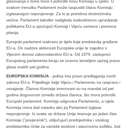
glasovanja o tome hoće li potvrditi novu Komisiju u cjelini. U
svakom trenutku Parlament može raspustiti čitavu Komisiju
izglasavajući nepovjerenje. Za to je potrebna dvotrećinska
većina. Parlament također nadgleda svakodnevno upravljanje
politikama EU-a upućujući Komisiji i Vijeću usmena i pismena
pitanja.
Europski parlament izabrano je tijelo koje predstavlja građane
EU-a. On nadzire aktivnosti Europske unije te zajedno s
Vijećem donosi zakonodavstvo EU-a. Od 1979. zastupnici
Europskog parlamenta biraju se izravno temeljem općeg prava
glasa svakih pet godina.
EUROPSKA KOMISIJA
- jedina ima pravo predlaganja novih
zakona EU-a. Prijedloge šalje Vijeću i Parlamentu na raspravu i
usvajanje. Članovi Komisije imenovani su na mandat od pet
godina dogovorom između država članica, što mora potvrditi
Europski parlament. Komisija odgovara Parlamentu, a cijela
Komisija mora dati ostavku ako joj Parlament izglasa
nepovjerenje. Iz svake se države Unije imenuje po jedan član
Komisije (“povjerenik“), uključujući predsjednika i visokog
predstavnika Unije za vanjske poslove i sigurnosnu politiku, koji