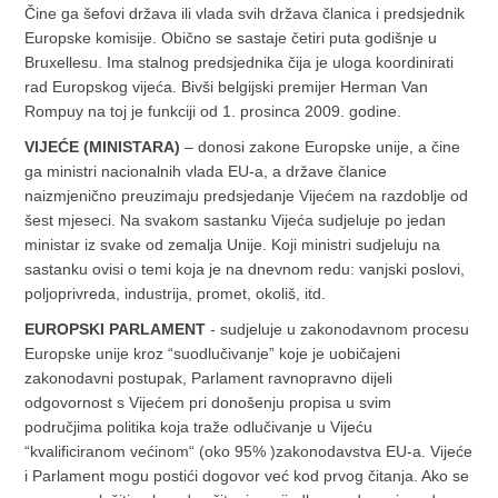
Čine ga šefovi država ili vlada svih država članica i predsjednik
Europske komisije. Obično se sastaje četiri puta godišnje u
Bruxellesu. Ima stalnog predsjednika čija je uloga koordinirati
rad Europskog vijeća. Bivši belgijski premijer Herman Van
Rompuy na toj je funkciji od 1. prosinca 2009. godine.
VIJEĆE (MINISTARA)
– donosi zakone Europske unije, a čine
ga ministri nacionalnih vlada EU-a, a države članice
naizmjenično preuzimaju predsjedanje Vijećem na razdoblje od
šest mjeseci. Na svakom sastanku Vijeća sudjeluje po jedan
ministar iz svake od zemalja Unije. Koji ministri sudjeluju na
sastanku ovisi o temi koja je na dnevnom redu: vanjski poslovi,
poljoprivreda, industrija, promet, okoliš, itd.
EUROPSKI PARLAMENT
- sudjeluje u zakonodavnom procesu
Europske unije kroz “suodlučivanje” koje je uobičajeni
zakonodavni postupak, Parlament ravnopravno dijeli
odgovornost s Vijećem pri donošenju propisa u svim
područjima politika koja traže odlučivanje u Vijeću
“kvalificiranom većinom“ (oko 95% )zakonodavstva EU-a. Vijeće
i Parlament mogu postići dogovor već kod prvog čitanja. Ako se