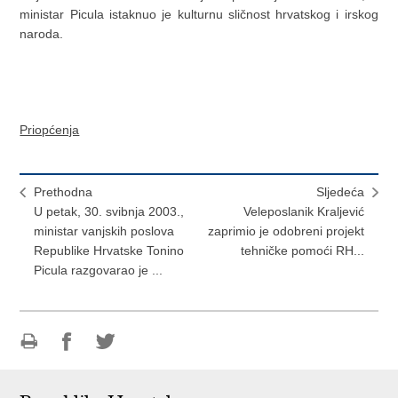
ministar Picula istaknuo je kulturnu sličnost hrvatskog i irskog
naroda.
Priopćenja
Prethodna
Sljedeća
U petak, 30. svibnja 2003.,
Veleposlanik Kraljević
ministar vanjskih poslova
zaprimio je odobreni projekt
Republike Hrvatske Tonino
tehničke pomoći RH...
Picula razgovarao je ...
Ispiši
Podijeli
Podijeli
stranicu
na
na