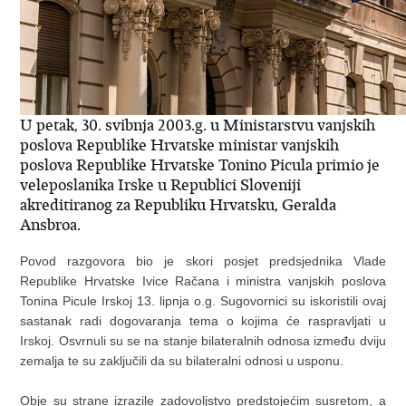
U petak, 30. svibnja 2003.g. u Ministarstvu vanjskih
poslova Republike Hrvatske ministar vanjskih
poslova Republike Hrvatske Tonino Picula primio je
veleposlanika Irske u Republici Sloveniji
akreditiranog za Republiku Hrvatsku, Geralda
Ansbroa.
Povod razgovora bio je skori posjet predsjednika Vlade
Republike Hrvatske Ivice Račana i ministra vanjskih poslova
Tonina Picule Irskoj 13. lipnja o.g. Sugovornici su iskoristili ovaj
sastanak radi dogovaranja tema o kojima će raspravljati u
Irskoj. Osvrnuli su se na stanje bilateralnih odnosa između dviju
zemalja te su zaključili da su bilateralni odnosi u usponu.
Obje su strane izrazile zadovoljstvo predstojećim susretom, a