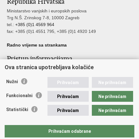
Republika Hrvatska
Facebooku
Twitteru
Ministarstvo vanjskih i europskih poslova
Trg N.Š. Zrinskog 7-8, 10000 Zagreb
tel.:
+385 (0)1 4569 964
fax: +385 (0)1 4551 795, +385 (0)1 4920 149
Radno vrijeme sa strankama
Pristup informacijama
Ova stranica upotrebljava kolačiće
Pristup informacijama
Službenik za zaštitu osobnih podataka
Nužni
Nepravilnosti
Prihvaćam
Ne prihvaćam
Neetično postupanje
Funkcionalni
Prihvaćam
Ne prihvaćam
Važne poveznice
Statistički
Prihvaćam
Ne prihvaćam
Javna nabava u MVEP-u
Natječaji
Nadzor rada i unutarnja revizija službe vanjskih poslova
Prihvaćam odabrane
Pučki pravobranitelj