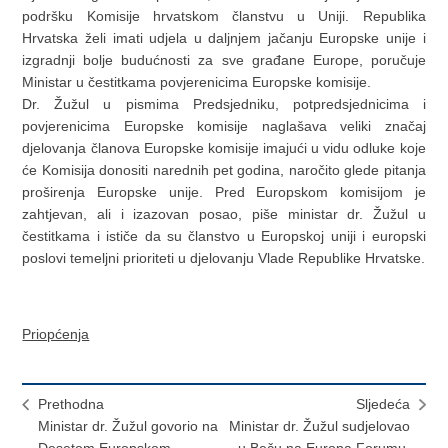
podršku Komisije hrvatskom članstvu u Uniji. Republika
Hrvatska želi imati udjela u daljnjem jačanju Europske unije i
izgradnji bolje budućnosti za sve građane Europe, poručuje
Ministar u čestitkama povjerenicima Europske komisije.
Dr. Žužul u pismima Predsjedniku, potpredsjednicima i
povjerenicima Europske komisije naglašava veliki značaj
djelovanja članova Europske komisije imajući u vidu odluke koje
će Komisija donositi narednih pet godina, naročito glede pitanja
proširenja Europske unije. Pred Europskom komisijom je
zahtjevan, ali i izazovan posao, piše ministar dr. Žužul u
čestitkama i ističe da su članstvo u Europskoj uniji i europski
poslovi temeljni prioriteti u djelovanju Vlade Republike Hrvatske.
Priopćenja
Prethodna
Sljedeća
Ministar dr. Žužul govorio na
Ministar dr. Žužul sudjelovao
Desetom Europskom
u Beču na Europa Forumu,