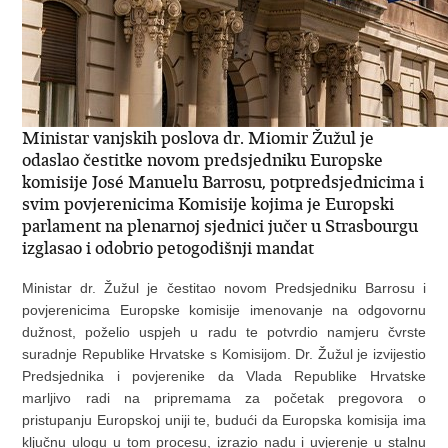
Ministar vanjskih poslova dr. Miomir Žužul je
odaslao čestitke novom predsjedniku Europske
komisije José Manuelu Barrosu, potpredsjednicima i
svim povjerenicima Komisije kojima je Europski
parlament na plenarnoj sjednici jučer u Strasbourgu
izglasao i odobrio petogodišnji mandat
Ministar dr. Žužul je čestitao novom Predsjedniku Barrosu i
povjerenicima Europske komisije imenovanje na odgovornu
dužnost, poželio uspjeh u radu te potvrdio namjeru čvrste
suradnje Republike Hrvatske s Komisijom. Dr. Žužul je izvijestio
Predsjednika i povjerenike da Vlada Republike Hrvatske
marljivo radi na pripremama za početak pregovora o
pristupanju Europskoj uniji te, budući da Europska komisija ima
ključnu ulogu u tom procesu, izrazio nadu i uvjerenje u stalnu