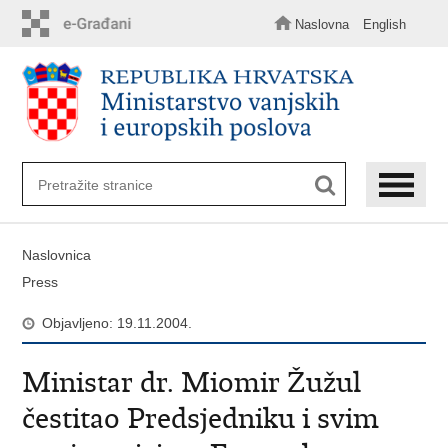
Preskoči
na
Naslovna
English
glavni
sadržaj
Naslovnica
Press
Objavljeno: 19.11.2004.
Ministar dr. Miomir Žužul
čestitao Predsjedniku i svim