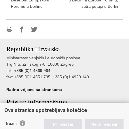
Forumu u Berlinu
sutra putuje u Berlin
Ispiši
Podijeli
Podijeli
stranicu
na
na
Republika Hrvatska
Facebooku
Twitteru
Ministarstvo vanjskih i europskih poslova
Trg N.Š. Zrinskog 7-8, 10000 Zagreb
tel.:
+385 (0)1 4569 964
fax: +385 (0)1 4551 795, +385 (0)1 4920 149
Radno vrijeme sa strankama
Pristup informacijama
Ova stranica upotrebljava kolačiće
Pristup informacijama
Službenik za zaštitu osobnih podataka
Nužni
Nepravilnosti
Prihvaćam
Ne prihvaćam