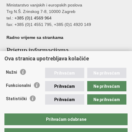
Ministarstvo vanjskih i europskih poslova
Trg N.Š. Zrinskog 7-8, 10000 Zagreb
tel.:
+385 (0)1 4569 964
fax: +385 (0)1 4551 795, +385 (0)1 4920 149
Radno vrijeme sa strankama
Pristup informacijama
Ova stranica upotrebljava kolačiće
Pristup informacijama
Službenik za zaštitu osobnih podataka
Nužni
Nepravilnosti
Prihvaćam
Ne prihvaćam
Neetično postupanje
Funkcionalni
Prihvaćam
Ne prihvaćam
Važne poveznice
Statistički
Prihvaćam
Ne prihvaćam
Javna nabava u MVEP-u
Natječaji
Nadzor rada i unutarnja revizija službe vanjskih poslova
Prihvaćam odabrane
Pučki pravobranitelj