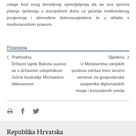
ostaje kod svog temeljnog opredjeljenja da se sva sporna
pitanja rješavaju u europskom duhu uz jačanje međusobnog
povjerenja i atmosfere dobrosusjedstva te u skladu s
međunarodnim pravom.
Priopćenja
Prethodna
Sljedeća
Državni tajnik Bakota susreo
U Ministarstvu vanjskih
se s državnim odvjetnikom
poslova održan treći stručni
Južne Australije Michaelom
seminar za gospodarske
Atkinsonom
savjetnike diplomatskih
misija i konzularnih ureda
Ispiši
Podijeli
Podijeli
stranicu
na
na
Republika Hrvatska
Facebooku
Twitteru