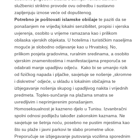
službenici striktno provode ovu odredbu i sustavno
zapljenjuju iznose veće od dopuštenog.
Potrebno je poštovati islamske običaje
te paziti da se
ponašanjem ne vrijeđaj lokalni senzibilitet, propisi i vjerska
uvjerenja, osobito u vrijeme ramazana kao i prilikom
obilaska vjerskih objekata. U hotelima i turističkim naseljima
moguće je slobodno odijevanje kao u Hrvatskoj. No,
prilikom posjeta gradovima, ruralnim sredinama, a osobito
vjerskim znamenitostima i manifestacijama preporuča se
odabrati manje upadljivu odjeću. Kako bi se umanjio rizik
od fizičkog napada i pljačke, savjetuje se nošenje „skromne
i diskretne“ odjeće, u skladu s lokalnim običajima te
izbjegavanje nošenja skupog i upadljivog nakita i vrijednih
predmeta. Toples-sunčanje na plažama smatra se
uvredljivim i neprimjerenim ponašanjem.
Homoseksualnost je kazneno djelo u Tunisu. Izvanbračni
spolni odnosi podliježu također zakonskim kaznama. Ne
savjetuje se šetnja noću, posebno ne pustim mjestima kao
što su plaže i javni parkovi te slabo prometne ulice.
Preporučuje se izbjegavanje putovanja vozilima sporednim