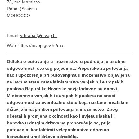
73, rue Marnissa
Rabat (Souissi)
MOROCCO
Email:
vrhrabat@mvep.hr
Web:
https://mvep.gov.hr/ma
Odluka o putovanju u inozemstvo u području je osobne
odgovornosti svakog pojedinca. Preporuke za putovanja
kao i upozorenja pri putovanjima u inozemstvo objavljena
na javnim stranicama Ministarstva vanjskih i europskih
poslova Republike Hrvatske savjetodavne su naravi.
Ministarstvo vanjskih i europskih poslova ne snosi
odgovornost za eventualnu štetu koja nastane hrvatskim
državljanima prilikom putovanja u inozemstvo. Zbog
učestalih promjena okolnosti kao i uvjeta ulaska ili
boravka u drugim državama preporučuje se, prije
putovanja, kontaktirati veleposlanstvo odnosno
konzularni ured države odredišta.