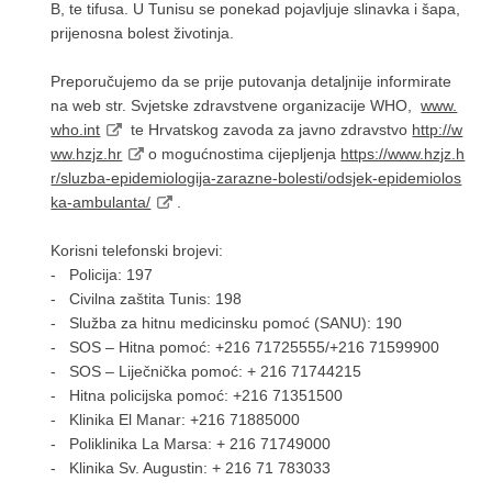
B, te tifusa. U Tunisu se ponekad pojavljuje slinavka i šapa,
prijenosna bolest životinja.
Preporučujemo da se prije putovanja detaljnije informirate
na web str. Svjetske zdravstvene organizacije WHO,
www.
who.int
te Hrvatskog zavoda za javno zdravstvo
http://w
ww.hzjz.hr
o mogućnostima cijepljenja
https://www.hzjz.h
r/sluzba-epidemiologija-zarazne-bolesti/odsjek-epidemiolos
ka-ambulanta/
.
Korisni telefonski brojevi:
- Policija: 197
- Civilna zaštita Tunis: 198
- Služba za hitnu medicinsku pomoć (SANU): 190
- SOS – Hitna pomoć: +216 71725555/+216 71599900
- SOS – Liječnička pomoć: + 216 71744215
- Hitna policijska pomoć: +216 71351500
- Klinika El Manar: +216 71885000
- Poliklinika La Marsa: + 216 71749000
- Klinika Sv. Augustin: + 216 71 783033