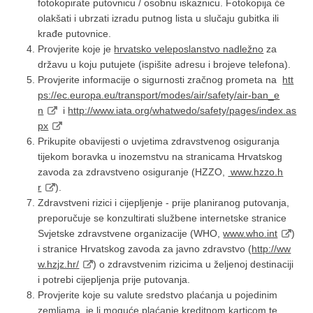
fotokopirate putovnicu / osobnu iskaznicu. Fotokopija će
olakšati i ubrzati izradu putnog lista u slučaju gubitka ili
krađe putovnice.
Provjerite koje je
hrvatsko veleposlanstvo nadležno
za
državu u koju putujete (ispišite adresu i brojeve telefona).
Provjerite informacije o sigurnosti zračnog prometa na
htt
ps://ec.europa.eu/transport/modes/air/safety/air-ban_e
n
i
http://www.iata.org/whatwedo/safety/pages/index.as
px
Prikupite obavijesti o uvjetima zdravstvenog osiguranja
tijekom boravka u inozemstvu na stranicama Hrvatskog
zavoda za zdravstveno osiguranje (HZZO,
www.hzzo.h
r
).
Zdravstveni rizici i cijepljenje - prije planiranog putovanja,
preporučuje se konzultirati službene internetske stranice
Svjetske zdravstvene organizacije (WHO,
www.who.int
)
i stranice Hrvatskog zavoda za javno zdravstvo (
http://ww
w.hzjz.hr/
) o zdravstvenim rizicima u željenoj destinaciji
i potrebi cijepljenja prije putovanja.
Provjerite koje su valute sredstvo plaćanja u pojedinim
zemljama, je li moguće plaćanje kreditnom karticom te