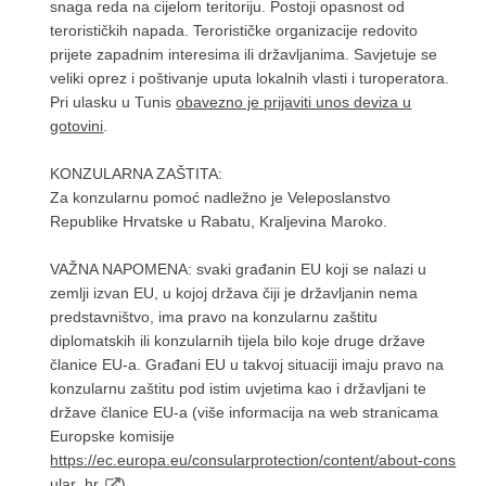
snaga reda na cijelom teritoriju. Postoji opasnost od
terorističkih napada. Terorističke organizacije redovito
prijete zapadnim interesima ili državljanima. Savjetuje se
veliki oprez i poštivanje uputa lokalnih vlasti i turoperatora.
Pri ulasku u Tunis
obavezno je prijaviti unos deviza u
gotovini
.
KONZULARNA ZAŠTITA:
Za konzularnu pomoć nadležno je Veleposlanstvo
Republike Hrvatske u Rabatu, Kraljevina Maroko.
VAŽNA NAPOMENA: svaki građanin EU koji se nalazi u
zemlji izvan EU, u kojoj država čiji je državljanin nema
predstavništvo, ima pravo na konzularnu zaštitu
diplomatskih ili konzularnih tijela bilo koje druge države
članice EU-a. Građani EU u takvoj situaciji imaju pravo na
konzularnu zaštitu pod istim uvjetima kao i državljani te
države članice EU-a (više informacija na web stranicama
Europske komisije
https://ec.europa.eu/consularprotection/content/about-cons
ular_hr
).