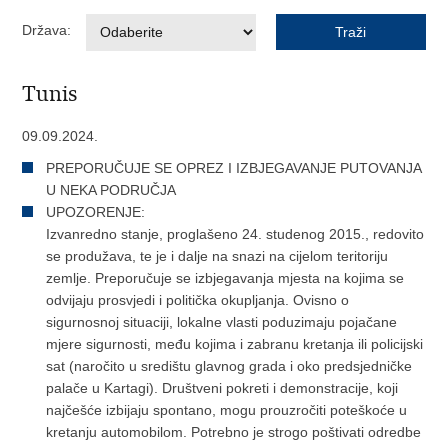
Država:
Tunis
09.09.2024.
PREPORUČUJE SE OPREZ I IZBJEGAVANJE PUTOVANJA
U NEKA PODRUČJA
UPOZORENJE:
Izvanredno stanje, proglašeno 24. studenog 2015., redovito
se produžava, te je i dalje na snazi na cijelom teritoriju
zemlje. Preporučuje se izbjegavanja mjesta na kojima se
odvijaju prosvjedi i politička okupljanja. Ovisno o
sigurnosnoj situaciji, lokalne vlasti poduzimaju pojačane
mjere sigurnosti, među kojima i zabranu kretanja ili policijski
sat (naročito u središtu glavnog grada i oko predsjedničke
palače u Kartagi). Društveni pokreti i demonstracije, koji
najčešće izbijaju spontano, mogu prouzročiti poteškoće u
kretanju automobilom. Potrebno je strogo poštivati odredbe