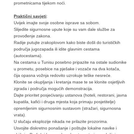
prometnicama tijekom noći.
Praktični savjeti
:
Uvijek imajte svoje osobne isprave sa sobom.
Slijedite sigurnosne upute koje su vam dale službe za
provođenje zakona.
Radije putujte zrakoplovom kako biste došli do turističkih
područja jugozapada ili idite glavnim cestama
(autocestama).
Na cestama u Tunisu posebno pripazite na ostale sudionike
u prometu, posebice na pješake i vozače na dva kotača,
čija opasna vožnja redovito uzrokuje teške nesreće.
Klonite se okupljanja i kretanja mase te se klonite osjetljivih
zgrada i područja mogućih demonstracija.
Dajte prioritet posjećivanju ustanova (hoteli, restorani, javna
kupatila, kafići i druga mjesta koja primaju posjetitelje)
opremljenim sigurnosnim sustavom (stražari, sigurnosna
vrata).
U slučaju eksplozije nikada ne prilazite prozorima.
Usvojite diskretno ponašanje i poštujte lokalne navike i