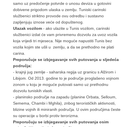
samo uz predočenje potvrde o unosu deviza u gotovini
dobivene prigodom ulaska u zemlju. Tuniski carinski
službenici striktno provode ovu odredbu i sustavno
zapljenjuju iznose veće od dopuštenog.
Ulazak vozilom
- ako ulazite u Tunis vozilom, carinski
službenici izdat će vam privremenu dozvolu za uvoz vozila
koja vrijedi tri mjeseca. Nije moguće napustiti Tunis bez
vozila kojim ste ušli u zemlju, a da se prethodno ne plati
carina.
Preporučuje se izbjegavanje svih putovanja u sljedeća
područja:
- krajnji jug zemlje - saharska regija uz granicu s Alžirom i
Libijom. Od 2013. godine to je područje proglašeno vojnom
zonom u koju je moguće putovati samo uz prethodnu
dozvolu tuniskih vlasti.
- planinsko područje na zapadu (planine Orbata, Selloum,
Semema, Chambi i Mghila), znbog terorističkih aktivnosti,
blizine vojnih ili miniranih područja. U ovim područjima česte
su operacije u borbi protiv terorizma.
Preporučuju se izbjegavanje svih putovanja osim