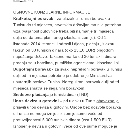
OSNOVNE KONZULARNE INFORMACIJE
Kratkotrajni boravak
- za ulazak u Tunis i boravak u
Tunisu do tri mjeseca, hrvatskim državljanima nije potrebna
viza (valjanost putovnice treba biti najmanje tri mjeseca
dulja od datuma planiranog izlaska iz zemlje). Od 1.
listopada 2014. stranci, i odrasli i djeca, plaćaju „izlaznu
taksu“ od 30 tuniskih dinara (oko 13,10 EUR) prigodom
napuštanja države. Taksene marke od 30 tuniskih dinara
prodaju se u hotelima, putničkim agencijama, kioscima i sl.
Dugotrajni boravak
- za svaki neprekidni boravak u Tunisu
dulji od tri mjeseca potrebno je odobrenje Ministarstva
unutarnjih poslova Tunisa. Neregulirani boravak dulji od tri
mjeseca smatra se ilegalnim boravkom.
Sredstvo plaćanja
je tuniski dinar (TND).
Unos deviza u gotovini –
pri ulasku u Tunis
obavezno je
prijaviti unos deviza u gotovini
. Osobe bez dozvole boravka
u Tunisu ne mogu iznijeti iz zemlje sume veće od
protuvrijednosti 5.000 tuniskih dinara (cca 1.500 EUR).
Iznošenje deviza u gotovini veće od ove sume moguće je