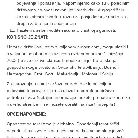
odijevanja i ponašanja. Napominjemo kako su u pojedinim
državama na snazi zakoni koji predviđaju dugogodišnju
kaznu zatvora i smrtnu kaznu za posjedovanje narkotika i
drugih zabranjenih supstancija.
Pazite na sebe i vodite računa o vlastitoj sigurnosti.
KORISNO JE ZNATI:
Hrvatski državljani, osim s valjanom putovnicom, mogu ulaziti i
s valjanom osobnom iskaznicom (izdanom nakon 1. siječnja
2003.) u sve države članice Europske unije, Europskoga
gospodarskoga prostora i Švicarsku te u Albaniju, Bosnu i
Hercegovinu, Crnu Goru, Makedoniju, Moldovu i Srbiju.
Za putovanja u ostale države potrebno je imati valjanu
putovnicu te provjeriti je li za ulazak u određenu državu
potrebna i viza (detaljne informacije možete pronaći u izborniku
na vrhu stranice ili se možete obratiti na
vize@mvep.hr
).
OPĆE NAPOMENE:
Opasnost od terorizma je globalna. Dosadašnji teroristički
napadi bili su izvedeni na mjestima na kojima se okuplja veći
broj ljudi (zračne luke i željezničke postaje, turistička središta,