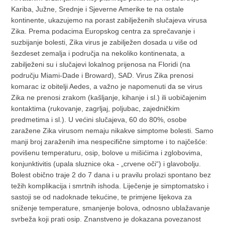
Kariba, Južne, Srednje i Sjeverne Amerike te na ostale
kontinente, ukazujemo na porast zabilježenih slučajeva virusa
Zika. Prema podacima Europskog centra za sprečavanje i
suzbijanje bolesti, Zika virus je zabilježen dosada u više od
šezdeset zemalja i područja na nekoliko kontinenata, a
zabilježeni su i slučajevi lokalnog prijenosa na Floridi (na
području Miami-Dade i Broward), SAD. Virus Zika prenosi
komarac iz obitelji Aedes, a važno je napomenuti da se virus
Zika ne prenosi zrakom (kašljanje, kihanje i sl.) ili uobičajenim
kontaktima (rukovanje, zagrljaj, poljubac, zajedničkim
predmetima i sl.). U većini slučajeva, 60 do 80%, osobe
zaražene Zika virusom nemaju nikakve simptome bolesti. Samo
manji broj zaraženih ima nespecifične simptome i to najčešće:
povišenu temperaturu, osip, bolove u mišićima i zglobovima,
konjunktivitis (upala sluznice oka - „crvene oči“) i glavobolju.
Bolest obično traje 2 do 7 dana i u pravilu prolazi spontano bez
težih komplikacija i smrtnih ishoda. Liječenje je simptomatsko i
sastoji se od nadoknade tekućine, te primjene lijekova za
sniženje temperature, smanjenje bolova, odnosno ublažavanje
svrbeža koji prati osip. Znanstveno je dokazana povezanost