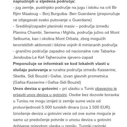
najnužnijih u sljedeća područja:
- jug zemlje, pustinjsko područje na jugu i istoku na crti Bir
Rjim Maatoug – Borj Burguiba- Ben Guerdane (preporučuje
se izbjegavati svako putovanje u Guerdane)
- Središnji/zapadni planinski masiv – područja između
Planina Chambi, Semema i Mghila, područje južno od Mont
Sellouma, kao i okolina Mont Orbata, zbog mogućih
terorističkih aktivnosti i blizine vojnih ili minisranih područja
- granično područje zapadno od nacionalne rute Tabarka-
Jendouba-Le Kef-Tajherouine sjevero-zapad
Preporučuje se informirati se kod lokalnih vlasti u
slučaju putovanja u
ruralna područja između Kasserine,
Sbeitla, Sidi Bouzid i Gafse, izvan glavnih prometnica
(Gafsa-Kasserine i Gafsa-Sidi Bouzid)
Unos deviza u gotovini –
pri ulasku u Tunis
obavezno je
prijaviti unos deviza u gotovini
. Osobe bez dozvole boravka
u Tunisu ne mogu iznijeti iz zemlje sume veće od
protuvrijednosti 5.000 tuniskih dinara (cca 1.500 EUR).
Iznošenje deviza u gotovini veće od ove sume moguće je
samo uz predočenje potvrde o unosu deviza u gotovini
dobivene prigodom ulaska u zemlju. Tuniski carinski