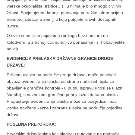
vjerska okupljališta, tržnice…) i u njima je bilo mnogo civilnih
žrtava. Savjetujemo da prije putovanja potražite informacije o
trenutnoj situaciji u zemlji u koju putujete iz svih dostupnih
izvora.
O svim sumnjivim pojavama (prtljaga bez nadzora na
kolodvoru, u zračnoj luci, sumnjivo ponašanje i sl.) obavijestite
policiju.
EVIDENCIJA PRELASKA DRŽAVNE GRANICE DRUGE
DRŽAVE:
Prilikom ulaska na područje druge države, može postojati
obveza evidentiranja ulaska od strane nadležnih tijela za
obavljanje granične kontrole - u putnu ispravu unosi se ulazni
štambilj, s naznakom graničnoga prijelaza i datuma ulaska.
Propuštanje evidentiranja ulaska može za posljedicu imati
visoke novčane kazne i zabrane ulaska na područje pojedine
države.
POSEBNA PREPORUKA:
Hrvatskim državljanima koji planiraju putovanje na područje