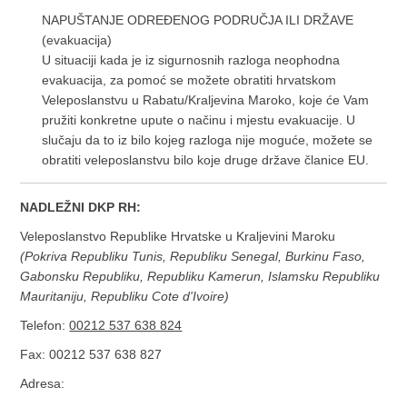
NAPUŠTANJE ODREĐENOG PODRUČJA ILI DRŽAVE
(evakuacija)
U situaciji kada je iz sigurnosnih razloga neophodna
evakuacija, za pomoć se možete obratiti hrvatskom
Veleposlanstvu u Rabatu/Kraljevina Maroko, koje će Vam
pružiti konkretne upute o načinu i mjestu evakuacije. U
slučaju da to iz bilo kojeg razloga nije moguće, možete se
obratiti veleposlanstvu bilo koje druge države članice EU.
NADLEŽNI DKP RH:
Veleposlanstvo Republike Hrvatske u Kraljevini Maroku
(Pokriva Republiku Tunis, Republiku Senegal, Burkinu Faso,
Gabonsku Republiku, Republiku Kamerun, Islamsku Republiku
Mauritaniju, Republiku Cote d'Ivoire)
Telefon:
00212 537 638 824
Fax: 00212 537 638 827
Adresa: