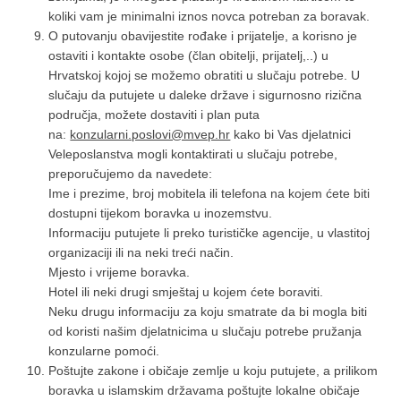
koliki vam je minimalni iznos novca potreban za boravak.
O putovanju obavijestite rođake i prijatelje, a korisno je
ostaviti i kontakte osobe (član obitelji, prijatelj,..) u
Hrvatskoj kojoj se možemo obratiti u slučaju potrebe. U
slučaju da putujete u daleke države i sigurnosno rizična
područja, možete dostaviti i plan puta
na:
konzularni.poslovi@mvep.hr
kako bi Vas djelatnici
Veleposlanstva mogli kontaktirati u slučaju potrebe,
preporučujemo da navedete:
Ime i prezime, broj mobitela ili telefona na kojem ćete biti
dostupni tijekom boravka u inozemstvu.
Informaciju putujete li preko turističke agencije, u vlastitoj
organizaciji ili na neki treći način.
Mjesto i vrijeme boravka.
Hotel ili neki drugi smještaj u kojem ćete boraviti.
Neku drugu informaciju za koju smatrate da bi mogla biti
od koristi našim djelatnicima u slučaju potrebe pružanja
konzularne pomoći.
Poštujte zakone i običaje zemlje u koju putujete, a prilikom
boravka u islamskim državama poštujte lokalne običaje