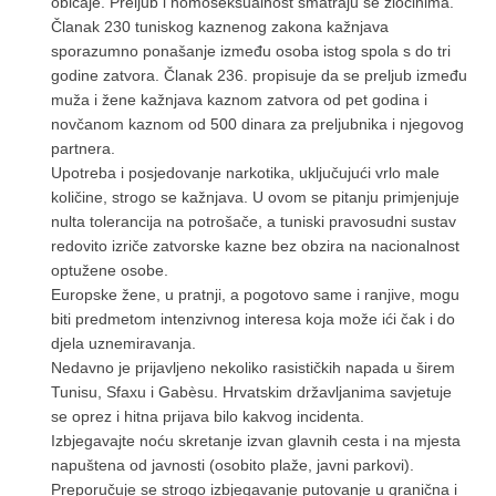
običaje. Preljub i homoseksualnost smatraju se zločinima.
Članak 230 tuniskog kaznenog zakona kažnjava
sporazumno ponašanje između osoba istog spola s do tri
godine zatvora. Članak 236. propisuje da se preljub između
muža i žene kažnjava kaznom zatvora od pet godina i
novčanom kaznom od 500 dinara za preljubnika i njegovog
partnera.
Upotreba i posjedovanje narkotika, uključujući vrlo male
količine, strogo se kažnjava. U ovom se pitanju primjenjuje
nulta tolerancija na potrošače, a tuniski pravosudni sustav
redovito izriče zatvorske kazne bez obzira na nacionalnost
optužene osobe.
Europske žene, u pratnji, a pogotovo same i ranjive, mogu
biti predmetom intenzivnog interesa koja može ići čak i do
djela uznemiravanja.
Nedavno je prijavljeno nekoliko rasističkih napada u širem
Tunisu, Sfaxu i Gabèsu. Hrvatskim državljanima savjetuje
se oprez i hitna prijava bilo kakvog incidenta.
Izbjegavajte noću skretanje izvan glavnih cesta i na mjesta
napuštena od javnosti (osobito plaže, javni parkovi).
Preporučuje se strogo izbjegavanje putovanje u granična i