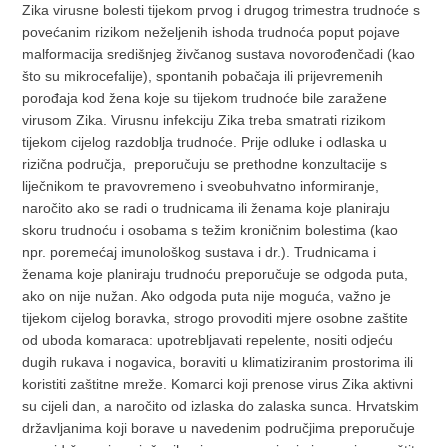
Zika virusne bolesti tijekom prvog i drugog trimestra trudnoće s
povećanim rizikom neželjenih ishoda trudnoća poput pojave
malformacija središnjeg živčanog sustava novorođenčadi (kao
što su mikrocefalije), spontanih pobačaja ili prijevremenih
porođaja kod žena koje su tijekom trudnoće bile zaražene
virusom Zika. Virusnu infekciju Zika treba smatrati rizikom
tijekom cijelog razdoblja trudnoće. Prije odluke i odlaska u
rizična područja, preporučuju se prethodne konzultacije s
liječnikom te pravovremeno i sveobuhvatno informiranje,
naročito ako se radi o trudnicama ili ženama koje planiraju
skoru trudnoću i osobama s težim kroničnim bolestima (kao
npr. poremećaj imunološkog sustava i dr.). Trudnicama i
ženama koje planiraju trudnoću preporučuje se odgoda puta,
ako on nije nužan. Ako odgoda puta nije moguća, važno je
tijekom cijelog boravka, strogo provoditi mjere osobne zaštite
od uboda komaraca: upotrebljavati repelente, nositi odjeću
dugih rukava i nogavica, boraviti u klimatiziranim prostorima ili
koristiti zaštitne mreže. Komarci koji prenose virus Zika aktivni
su cijeli dan, a naročito od izlaska do zalaska sunca. Hrvatskim
državljanima koji borave u navedenim područjima preporučuje