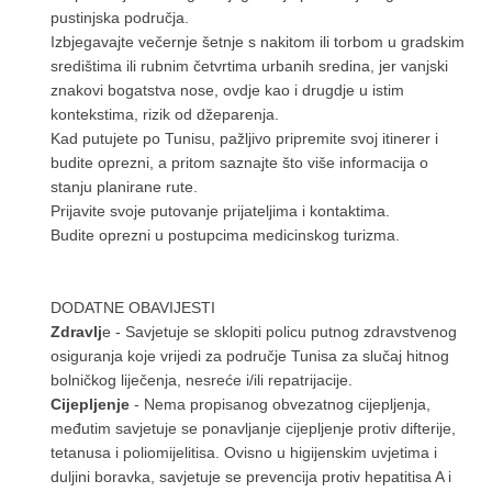
pustinjska područja.
Izbjegavajte večernje šetnje s nakitom ili torbom u gradskim
središtima ili rubnim četvrtima urbanih sredina, jer vanjski
znakovi bogatstva nose, ovdje kao i drugdje u istim
kontekstima, rizik od džeparenja.
Kad putujete po Tunisu, pažljivo pripremite svoj itinerer i
budite oprezni, a pritom saznajte što više informacija o
stanju planirane rute.
Prijavite svoje putovanje prijateljima i kontaktima.
Budite oprezni u postupcima medicinskog turizma.
DODATNE OBAVIJESTI
Zdravlj
e - Savjetuje se sklopiti policu putnog zdravstvenog
osiguranja koje vrijedi za područje Tunisa za slučaj hitnog
bolničkog liječenja, nesreće i/ili repatrijacije.
Cijepljenje
- Nema propisanog obvezatnog cijepljenja,
međutim savjetuje se ponavljanje cijepljenje protiv difterije,
tetanusa i poliomijelitisa. Ovisno u higijenskim uvjetima i
duljini boravka, savjetuje se prevencija protiv hepatitisa A i