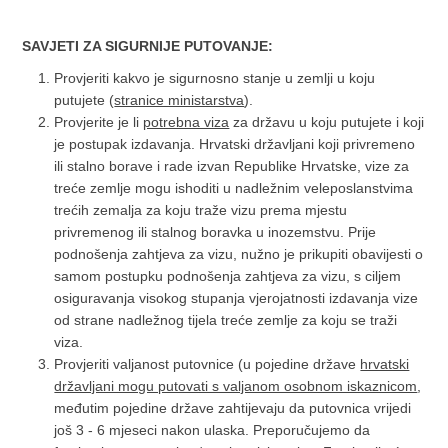
SAVJETI ZA SIGURNIJE PUTOVANJE:
Provjeriti kakvo je sigurnosno stanje u zemlji u koju
putujete (
stranice ministarstva
).
Provjerite je li
potrebna viza
za državu u koju putujete i koji
je postupak izdavanja. Hrvatski državljani koji privremeno
ili stalno borave i rade izvan Republike Hrvatske, vize za
treće zemlje mogu ishoditi u nadležnim veleposlanstvima
trećih zemalja za koju traže vizu prema mjestu
privremenog ili stalnog boravka u inozemstvu. Prije
podnošenja zahtjeva za vizu, nužno je prikupiti obavijesti o
samom postupku podnošenja zahtjeva za vizu, s ciljem
osiguravanja visokog stupanja vjerojatnosti izdavanja vize
od strane nadležnog tijela treće zemlje za koju se traži
viza.
Provjeriti valjanost putovnice (u pojedine države
hrvatski
državljani mogu putovati s valjanom osobnom iskaznicom
,
međutim pojedine države zahtijevaju da putovnica vrijedi
još 3 - 6 mjeseci nakon ulaska. Preporučujemo da