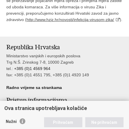
se pridržavanje pojačanih mjera opreza i primjena mjera zaštite
od uboda komaraca. Za više informacija o virusu Zika i
prevenciji, preporučujemo konzultirati Hrvatski zavod za javno
zdravstvo (
http://www.hzjz.hr/novosti/infekcija-virusom-zika/
).
Republika Hrvatska
Ministarstvo vanjskih i europskih poslova
Trg N.Š. Zrinskog 7-8, 10000 Zagreb
tel.:
+385 (0)1 4569 964
fax: +385 (0)1 4551 795, +385 (0)1 4920 149
Radno vrijeme sa strankama
Pristup informacijama
Ova stranica upotrebljava kolačiće
Pristup informacijama
Službenik za zaštitu osobnih podataka
Nužni
Nepravilnosti
Prihvaćam
Ne prihvaćam
Neetično postupanje