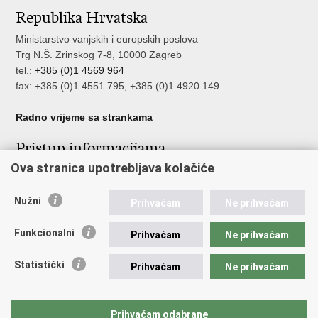
Republika Hrvatska
Facebooku
Twitteru
Ministarstvo vanjskih i europskih poslova
Trg N.Š. Zrinskog 7-8, 10000 Zagreb
tel.:
+385 (0)1 4569 964
fax: +385 (0)1 4551 795, +385 (0)1 4920 149
Radno vrijeme sa strankama
Pristup informacijama
Ova stranica upotrebljava kolačiće
Pristup informacijama
Službenik za zaštitu osobnih podataka
Nužni
Nepravilnosti
Prihvaćam
Ne prihvaćam
Neetično postupanje
Funkcionalni
Prihvaćam
Ne prihvaćam
Važne poveznice
Statistički
Prihvaćam
Ne prihvaćam
Javna nabava u MVEP-u
Natječaji
Nadzor rada i unutarnja revizija službe vanjskih poslova
Prihvaćam odabrane
Pučki pravobranitelj