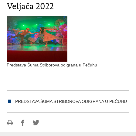
Veljača 2022
Predstava Šuma Striborova odigrana u Pečuhu
PREDSTAVA ŠUMA STRIBOROVA ODIGRANA U PEČUHU
Ispiši
Podijeli
Podijeli
stranicu
na
na