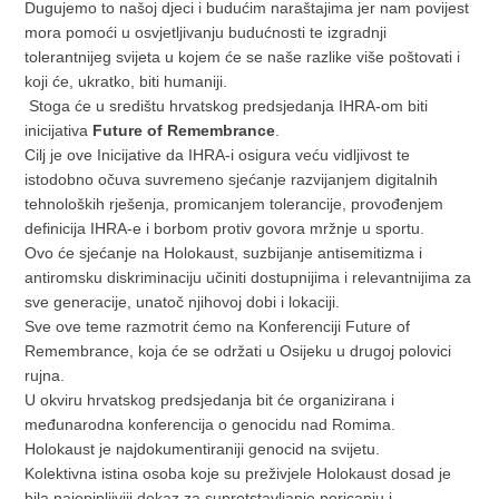
Dugujemo to našoj djeci i budućim naraštajima jer nam povijest
mora pomoći u osvjetljivanju budućnosti te izgradnji
tolerantnijeg svijeta u kojem će se naše razlike više poštovati i
koji će, ukratko, biti humaniji.
Stoga će u središtu hrvatskog predsjedanja IHRA-om biti
inicijativa
Future of Remembrance
.
Cilj je ove Inicijative da IHRA-i osigura veću vidljivost te
istodobno očuva suvremeno sjećanje razvijanjem digitalnih
tehnoloških rješenja, promicanjem tolerancije, provođenjem
definicija IHRA-e i borbom protiv govora mržnje u sportu.
Ovo će sjećanje na Holokaust, suzbijanje antisemitizma i
antiromsku diskriminaciju učiniti dostupnijima i relevantnijima za
sve generacije, unatoč njihovoj dobi i lokaciji.
Sve ove teme razmotrit ćemo na Konferenciji Future of
Remembrance, koja će se održati u Osijeku u drugoj polovici
rujna.
U okviru hrvatskog predsjedanja bit će organizirana i
međunarodna konferencija o genocidu nad Romima.
Holokaust je najdokumentiraniji genocid na svijetu.
Kolektivna istina osoba koje su preživjele Holokaust dosad je
bila najopipljiviji dokaz za suprotstavljanje poricanju i