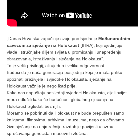
„Danas Hrvatska započinje svoje predsjedanje
Me
đ
unarodnim
savezom za sje
ć
anje na Holokaust
(IHRA), koji ujedinjuje
vlade i stručnjake diljem svijeta u promicanju i unapređenju
obrazovanja, istraživanja i sjećanja na Holokaust“.
To je velik privilegij, ali ujedno i velika odgovornost.
Budući da je naša generacija posljednja koja je imala priliku
upoznati preživjele i svjedoke Holokausta, sjećanje na
Holokaust važnije je nego ikad prije.
Kako nas napuštaju posljednji svjedoci Holokausta, cijeli svijet
mora odlučiti kako će budućnost globalnog sjećanja na
Holokaust izgledati bez njih.
Moramo se pobrinuti da Holokaust ne bude prepušten samo
knjigama, filmovima, arhivima i muzejima, nego da očuvamo
živo sjećanje na najmračnije razdoblje povijesti u svrhu
sprečavanja genocida i masovnih zločina.