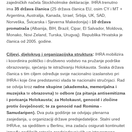
zajedničkih načela Stockholmske deklaracije. IHRA trenutno
ima
35 dr
ž
ava
č
lanica
(25 država članica EU, osim CY i MT +
Argentina, Australija, Kanada, Izrael, Srbija, UK, SAD,
Norveška, Švicarska i Sjeverna Makedonija) i
10 dr
ž
ava
promatra
č
a
(Albanija, BIH, Brazil, Cipar, El Salvador, Moldova,
Monako, Novi Zeland, Turska, Urugvaj). Republika Hrvatska je
članica od 2005. godine.
Ciljevi, djelokrug i organizacijska struktura
:
IHRA mobilizira
i koordinira političko i društveno vodstvo na pružanje podrške
obrazovanju, sjećanju te istraživanju Holokausta. Svaka država
članica s tim ciljem određuje svoje nacionalno izaslanstvo pri
IHRA-i koje čine predstavnici vlada te nacionalni stručnjaci. Rad
se odvija kroz
radne skupine
(
akademska, memorijalna i
muzejska
te
obrazovna)
te
odbore (za pitanja antisemitizma
i poricanja Holokausta; za Holokaust, genocid i zlo
č
ine
protiv
č
ovje
č
nosti; te za genocid nad Romima -
Samudaripen).
Dva puta godišnje se odvijaju plenarna
zasjedanja, u organizaciji države predsjedateljice. Stalni ured
IHRA
-
e, sa sjedištem u Berlinu, ima zadaću osigurati kontinuitet