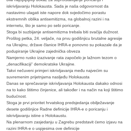
iskrivljavanju Holokausta. Sada je naša odgovornost da
nastavimo ulagati iste napore dok svjedočimo porastu
ekstremnih oblika antisemitizma, na globalnoj razini i na
internetu, što je samo po sebi poricanje.
Stoga bi suzbijanje antisemitizma trebala biti svačija dužnost.
Prošlog petka, 24. veljače, na prvu godišnjicu brutalne agresije
na Ukrajinu, države članice IHRA-e ponovno su pokazale da je
podupiranje Ukrajine zajednička obveza
Namjerno rusko izazivanje rata započelo je lažnom tezom o
„denacifikaciji“ demokratske Ukrajine.
Takvi nečuveni primjeri iskrivljavanja među najvećim su
suvremenim prijetnjama nasljeđu Holokausta
Danas se sprečavanje iskrivljavanja Holokausta dakako odnosi
na to kako štitimo činjenice, ali također i na način na koji štitimo
budućnost.
Stoga je prvi prioritet hrvatskog predsjedanja obilježavanje
desete godišnjice Radne definicije IHRA-e o poricanju i
iskrivljavanju istine o Holokaustu.
Na plenarnom zasjedanju u Zagrebu predstavit ćemo izjavu na
razini IHRA-e o uspjesima ove definicije