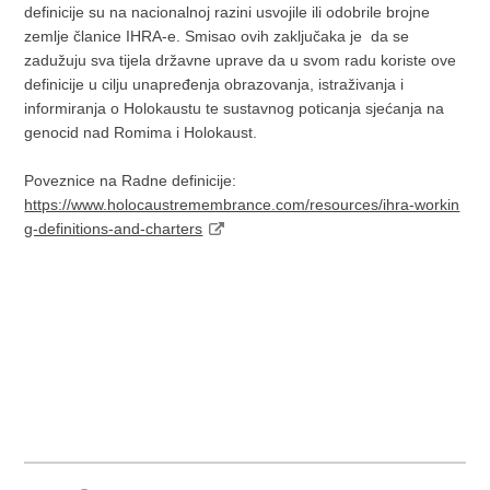
definicije su na nacionalnoj razini usvojile ili odobrile brojne
zemlje članice IHRA-e. Smisao ovih zaključaka je da se
zadužuju sva tijela državne uprave da u svom radu koriste ove
definicije u cilju unapređenja obrazovanja, istraživanja i
informiranja o Holokaustu te sustavnog poticanja sjećanja na
genocid nad Romima i Holokaust.
Poveznice na Radne definicije:
https://www.holocaustremembrance.com/resources/ihra-workin
g-definitions-and-charters