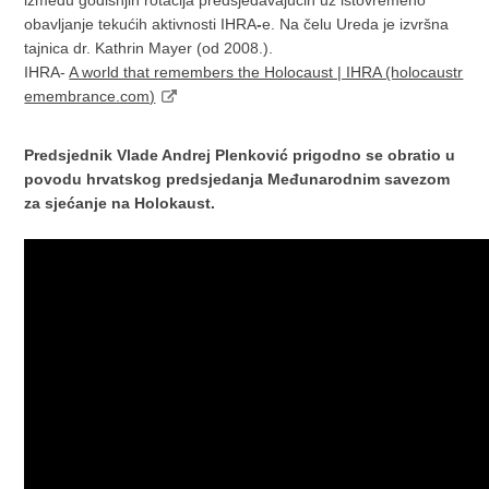
između godišnjih rotacija predsjedavajućih uz istovremeno
obavljanje tekućih aktivnosti IHRA
-
e. Na čelu Ureda je izvršna
tajnica dr. Kathrin Mayer (od 2008.).
IHRA-
A world that remembers the Holocaust | IHRA (holocaustr
emembrance.com)
Predsjednik Vlade Andrej Plenković prigodno se obratio u
povodu hrvatskog predsjedanja Međunarodnim savezom
za sjećanje na Holokaust.