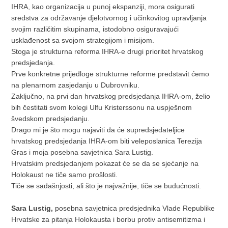
IHRA, kao organizacija u punoj ekspanziji, mora osigurati
sredstva za održavanje djelotvornog i učinkovitog upravljanja
svojim različitim skupinama, istodobno osiguravajući
usklađenost sa svojom strategijom i misijom.
Stoga je strukturna reforma IHRA-e drugi prioritet hrvatskog
predsjedanja.
Prve konkretne prijedloge strukturne reforme predstavit ćemo
na plenarnom zasjedanju u Dubrovniku.
Zaključno, na prvi dan hrvatskog predsjedanja IHRA-om, želio
bih čestitati svom kolegi Ulfu Kristerssonu na uspješnom
švedskom predsjedanju.
Drago mi je što mogu najaviti da će supredsjedateljice
hrvatskog predsjedanja IHRA-om biti veleposlanica Terezija
Gras i moja posebna savjetnica Sara Lustig.
Hrvatskim predsjedanjem pokazat će se da se sjećanje na
Holokaust ne tiče samo prošlosti.
Tiče se sadašnjosti, ali što je najvažnije, tiče se budućnosti.
Sara Lustig,
posebna savjetnica predsjednika Vlade Republike
Hrvatske za pitanja Holokausta i borbu protiv antisemitizma i