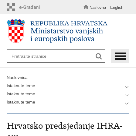
Preskoči
na
Naslovna
English
glavni
sadržaj
Naslovnica
Istaknute teme
Istaknute teme
Istaknute teme
Hrvatsko predsjedanje IHRA-