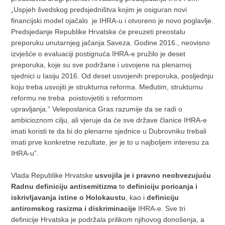
„Uspjeh švedskog predsjedništva kojim je osiguran novi
financijski model ojačalo je IHRA-u i otvoreno je novo poglavlje.
Predsjedanje Republike Hrvatske će preuzeti preostalu
preporuku unutarnjeg jačanja Saveza. Godine 2016., neovisno
izvješće o evaluaciji postignuća IHRA-e pružilo je deset
preporuka, koje su sve podržane i usvojene na plenarnoj
sjednici u Iasiju 2016. Od deset usvojenih preporuka, posljednju
koju treba usvojiti je strukturna reforma. Međutim, strukturnu
reformu ne treba poistovjetiti s reformom
upravljanja.” Veleposlanica Gras razumije da se radi o
ambicioznom cilju, ali vjeruje da će sve države članice IHRA-e
imati koristi te da bi do plenarne sjednice u Dubrovniku trebali
imati prve konkretne rezultate, jer je to u najboljem interesu za
IHRA-u”.
Vlada Republike Hrvatske
usvojila je i pravno neobvezuju
ć
u
Radnu definiciju antisemitizma
te
definiciju poricanja i
iskrivljavanja istine o Holokaustu
, kao i
definiciju
antiromskog rasizma i diskriminacije
IHRA-e. Sve tri
definicije Hrvatska je podržala prilikom njihovog donošenja, a