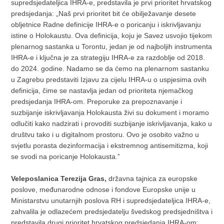
supredsjedateljica IHRA-e, predstavila je prvi prioritet hrvatskog
predsjedanja: „Naš prvi prioritet bit će obilježavanje desete
obljetnice Radne definicije IHRA-e o poricanju i iskrivljavanju
istine o Holokaustu. Ova definicija, koju je Savez usvojio tijekom
plenarnog sastanka u Torontu, jedan je od najboljih instrumenta
IHRA-e i ključna je za strategiju IHRA-e za razdoblje od 2018.
do 2024. godine. Nadamo se da ćemo na plenarnom sastanku
u Zagrebu predstaviti Izjavu za cijelu IHRA-u o uspjesima ovih
definicija, čime se nastavlja jedan od prioriteta njemačkog
predsjedanja IHRA-om. Preporuke za prepoznavanje i
suzbijanje iskrivljavanja Holokausta živi su dokument i moramo
odlučiti kako nadzirati i provoditi suzbijanje iskrivljavanja, kako u
društvu tako i u digitalnom prostoru. Ovo je osobito važno u
svjetlu porasta dezinformacija i ekstremnog antisemitizma, koji
se svodi na poricanje Holokausta.”
Veleposlanica Terezija Gras,
državna tajnica za europske
poslove, međunarodne odnose i fondove Europske unije u
Ministarstvu unutarnjih poslova RH i supredsjedateljica IHRA-e,
zahvalila je odlazećem predsjedatelju švedskog predsjedništva i
predstavila drugi prioritet hrvatskog predsjedanja IHRA-om: