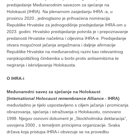
predsjedanje Međunarodnim savezom za sjećanje na
Holokaust (IHRA). Na plenarnom zasjedanju IHRA -a, u
prosincu 2020., jednoglasno je prihvaćena nominacija
Republike Hrvatske za jednogodišnje predsjedanje IHRA-om u
2023. godini. Hrvatsko predsjedanje potvrda je i prepoznavanje
predanosti Hrvatske načelima i ciljevima IHRA-e. Predsjedanje
otvara mogućnost jačanja angažmana i daljnje afirmacije
Republike Hrvatske na međunarodnoj razini kao relevantnog
vanjskopolitičkog čimbenika u borbi protiv antisemitizma te
negiranja i iskrivljavanja Holokausta.
O IHRA-i
Me
đ
unarodni savez za sje
ć
anje na Holokaust
(
International Holocaust remembrance Alliance
- IHRA)
međuvladino je tijelo uspostavljeno s ciljem jačanja i promicanja
obrazovanja, sjećanja i istraživanja o Holokaustu, osnovano
1998. Njegov osnovni dokument je „Stockholmska deklaracija“,
usvojena 2000., s temeljnim principima organizacije. Svaka
država koja pristupa IHRA-i obvezuje se na provedbu