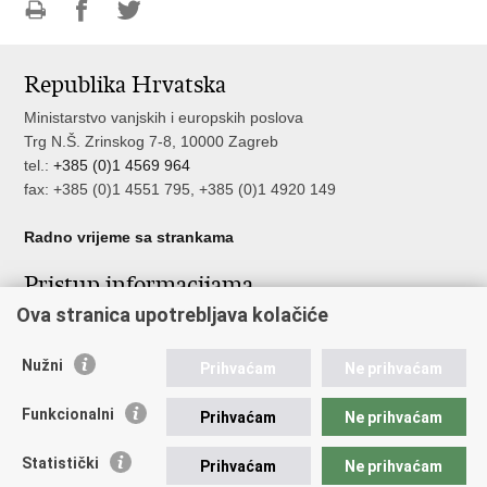
Ispiši
Podijeli
Podijeli
stranicu
na
na
Republika Hrvatska
Facebooku
Twitteru
Ministarstvo vanjskih i europskih poslova
Trg N.Š. Zrinskog 7-8, 10000 Zagreb
tel.:
+385 (0)1 4569 964
fax: +385 (0)1 4551 795, +385 (0)1 4920 149
Radno vrijeme sa strankama
Pristup informacijama
Ova stranica upotrebljava kolačiće
Pristup informacijama
Službenik za zaštitu osobnih podataka
Nužni
Nepravilnosti
Prihvaćam
Ne prihvaćam
Neetično postupanje
Funkcionalni
Prihvaćam
Ne prihvaćam
Važne poveznice
Statistički
Prihvaćam
Ne prihvaćam
Javna nabava u MVEP-u