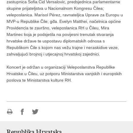
zastupnica Sofia Cid Versalovic, predsjednica parlamentarne
skupine prijateljstva u Nacionalnom Kongresu Čilea;
veleposlanica. Marisol Pérez, ravnateljica Uprave za Europu u
MVP-u Republike Čile; gđa. Evelyn Matthei, načelnica općine
Providencia te završno, veleposlanica RH u Čileu, Mira
Martinec koja je podsjetila na povijesni trenutak stvaranja
hrvatske države te uspostavu diplomatskih odnosa s
Republikom Čile s kojom nas vežu trajne i neraskidive veze,
zahvaljujući brojnoj i utjecajnoj hrvatskoj zajednici.
Koncert je održan u organizaciji Veleposlanstva Republike
Hrvatske u Čileu, uz potporu Ministarstva vanjskih i europskih
poslova te Ministarstva kulture RH.
Ispiši
Podijeli
Podijeli
stranicu
na
na
Republika Hrvatska
Facebooku
Twitteru