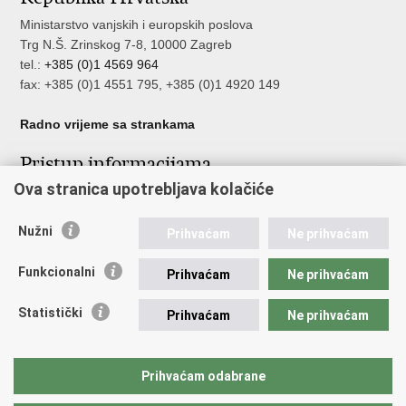
Ministarstvo vanjskih i europskih poslova
Trg N.Š. Zrinskog 7-8, 10000 Zagreb
tel.:
+385 (0)1 4569 964
fax: +385 (0)1 4551 795, +385 (0)1 4920 149
Radno vrijeme sa strankama
Pristup informacijama
Ova stranica upotrebljava kolačiće
Pristup informacijama
Službenik za zaštitu osobnih podataka
Nužni
Nepravilnosti
Prihvaćam
Ne prihvaćam
Neetično postupanje
Funkcionalni
Prihvaćam
Ne prihvaćam
Važne poveznice
Statistički
Prihvaćam
Ne prihvaćam
Javna nabava u MVEP-u
Natječaji
Nadzor rada i unutarnja revizija službe vanjskih poslova
Prihvaćam odabrane
Pučki pravobranitelj