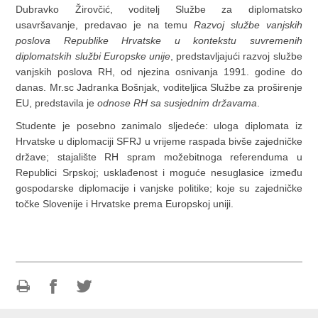
Dubravko Žirovčić, voditelj Službe za diplomatsko
usavršavanje, predavao je na temu
Razvoj službe vanjskih
poslova Republike Hrvatske u kontekstu suvremenih
diplomatskih službi Europske unije
, predstavljajući razvoj službe
vanjskih poslova RH, od njezina osnivanja 1991. godine do
danas. Mr.sc Jadranka Bošnjak, voditeljica Službe za proširenje
EU, predstavila je
odnose RH sa susjednim državama
.
Studente je posebno zanimalo sljedeće: uloga diplomata iz
Hrvatske u diplomaciji SFRJ u vrijeme raspada bivše zajedničke
države; stajalište RH spram možebitnoga referenduma u
Republici Srpskoj; usklađenost i moguće nesuglasice između
gospodarske diplomacije i vanjske politike; koje su zajedničke
točke Slovenije i Hrvatske prema Europskoj uniji.
Ispiši
Podijeli
Podijeli
stranicu
na
na