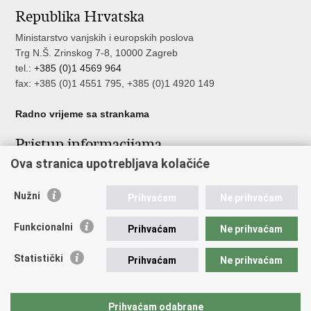
Republika Hrvatska
Facebooku
Twitteru
Ministarstvo vanjskih i europskih poslova
Trg N.Š. Zrinskog 7-8, 10000 Zagreb
tel.:
+385 (0)1 4569 964
fax: +385 (0)1 4551 795, +385 (0)1 4920 149
Radno vrijeme sa strankama
Pristup informacijama
Ova stranica upotrebljava kolačiće
Pristup informacijama
Službenik za zaštitu osobnih podataka
Nužni
Nepravilnosti
Prihvaćam
Ne prihvaćam
Neetično postupanje
Funkcionalni
Prihvaćam
Ne prihvaćam
Važne poveznice
Statistički
Prihvaćam
Ne prihvaćam
Javna nabava u MVEP-u
Natječaji
Nadzor rada i unutarnja revizija službe vanjskih poslova
Prihvaćam odabrane
Pučki pravobranitelj