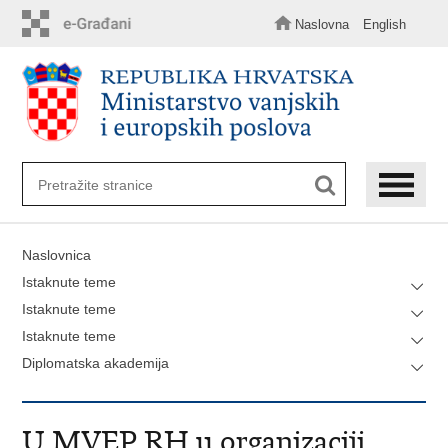
Preskoči
na
Naslovna
English
glavni
sadržaj
Naslovnica
Istaknute teme
Istaknute teme
Istaknute teme
Diplomatska akademija
U MVEP RH u organizaciji