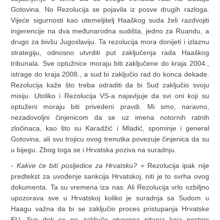
Gotovina. No Rezolucija se pojavila iz posve drugih razloga.
Vijeće sigurnosti kao utemeljitelj Haaškog suda želi razdvojiti
ingerencije na dva međunarodna sudišta, jedno za Ruandu, a
drugo za bivšu Jugoslaviju. Ta rezolucija mora donijeti i izlaznu
strategiju, odnosno utvrditi put zaključenja rada Haaškog
tribunala. Sve optužnice moraju biti zaključene do kraja 2004.,
istrage do kraja 2008., a sud bi zaključio rad do konca dekade.
Rezolucija kaže što treba odraditi da bi Sud zaključio svoju
misiju. Utoliko i Rezolucija VS-a najavljuje da svi oni koji su
optuženi moraju biti privedeni pravdi. Mi smo, naravno,
nezadovoljni činjenicom da se uz imena notornih ratnih
zločinaca, kao što su Karadžić i Mladić, spominje i general
Gotovina, ali svu trojicu ovog trenutka povezuje činjenica da su
u bijegu. Zbog toga se i Hrvatska poziva na suradnju.
- Kakve će biti posljedice za Hrvatsku?
= Rezolucija ipak nije
predtekst za uvođenje sankcija Hrvatskoj, niti je to svrha ovog
dokumenta. Ta su vremena iza nas. Ali Rezolucija vrlo ozbiljno
upozorava sve u Hrvatskoj koliko je suradnja sa Sudom u
Haagu važna da bi se zaključio proces pristupanja Hrvatske
EU. Sve dok se ne zaključe otvorena pitanja koja postoje