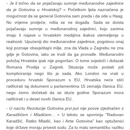
- Je li točno da se pojačavaju sumnje međunarodne zajednice
da je Gotovina u Hrvatskoj?
= Početkom ljeta naznačena je
mogućnost da se general Gotovina sam preda i da ode u Haag.
No vrijeme protječe, ništa se ne događa. Sada se doista
pojačavaju sumnje u međunarodnoj zajednici, koju zanima
imaju li najave u hrvatskim medijima ikakva utemeljenja u
realnosti. Upućeniji dio međunarodne zajednice, pogotovu onaj
koji poznaje obavještajni milje, zna da Vlada u Zagrebu ne zna
gdje je Gotovina, iako se trudi da ga pronađe. Međunarodni
položaj Hrvatske ipak nije pogoršan. O tome svjedoči i dolazak
Romana Prodija u Zagreb. Situacija može postati još
kompliciranija nego što je sada. Ako London ne vrati u
proceduru hrvatski Sporazum s EU, Hrvatska neće stići
ratificirati taj dokument u parlamentima 15 zemalja članica EU,
nego ćemo dočekati da se iduće godine Sporazum mora
ratificirati i u deset novih članica EU.
- U nacrtu Rezolucije Gotovina prvi put nije posve izjednačen s
Karadžićem i Mladićem...
= U tekstu se spominju "Radovan
Karadžić, Ratko Mladić, kao i Ante Gotovina" kao optuženici
koje države moraju privesti sudu. Za tu malu semantičku razliku