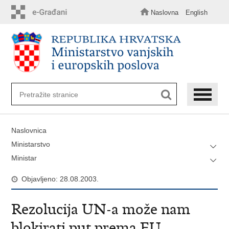
Preskoči
na
Naslovna
English
glavni
sadržaj
Naslovnica
Ministarstvo
Ministar
Objavljeno: 28.08.2003.
Rezolucija UN-a može nam
blokirati put prema EU