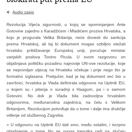
Audio zapis
Rezolucija Vijeća sigurnosti, u kojoj se spominjanjem Ante
Gotovine zajedno s Karadžićem i Mladićem proziva Hrvatska, a
koju je progurala Velika Britanija, neće dovesti do sankcija
prema Hrvatskoj, ali taj bi dokument mogao ozbiljno otežati
hrvatsko približavanje Europskoj uniji, poručuje ministar
vanjskih poslova Tonino Picula. U ovom razgovoru on
objašnjava političku pozadinu najnovije UN-ove rezolucije, koje
se nepovoljan utjecaj na Hrvatsku očekuje i prije nego što je
formalno izglasana. Prekjučer, kad je taj dokument već bio u
završnici, hrvatska je Vlada definirala odgovore na Upitnik EU,
u kojem su i pitanja o suradnji s Haagom, pa i o samom
Gotovini. No dok je Vlada bila zadovoljna hrvatskim
odgovorima, međunarodna zajednica, na čelu s Velikom
Britanijom, Rezolucijom potvrđuje da o tome i dalje ima drukčije
viđenje od službenog Zagreba.
= U odgovoru na Upitnik EU dali smo, među ostalim, i iscrpno
objašnjenje o tome što se ovoga trenutka radi na slučaju