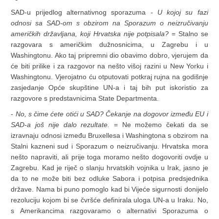
SAD-u prijedlog alternativnog sporazuma
- U kojoj su fazi
odnosi sa SAD-om s obzirom na Sporazum o neizručivanju
američkih državljana, koji Hrvatska nije potpisala?
= Stalno se
razgovara s američkim dužnosnicima, u Zagrebu i u
Washingtonu. Ako taj pripremni dio obavimo dobro, vjerujem da
će biti prilike i za razgovor na nešto višoj razini u New Yorku i
Washingtonu. Vjerojatno ću otputovati potkraj rujna na godišnje
zasjedanje Opće skupštine UN-a i taj bih put iskoristio za
razgovore s predstavnicima State Departmenta.
-
No, s čime ćete otići u SAD? Čekanje na dogovor između EU i
SAD-a još nije dalo rezultate.
= Ne možemo čekati da se
izravnaju odnosi između Bruxellesa i Washingtona s obzirom na
Stalni kazneni sud i Sporazum o neizručivanju. Hrvatska mora
nešto napraviti, ali prije toga moramo nešto dogovoriti ovdje u
Zagrebu. Kad je riječ o slanju hrvatskih vojnika u Irak, jasno je
da to ne može biti bez odluke Sabora i potpisa predsjednika
države. Nama bi puno pomoglo kad bi Vijeće sigurnosti donijelo
rezoluciju kojom bi se čvršće definirala uloga UN-a u Iraku. No,
s Amerikancima razgovaramo o alternativi Sporazuma o