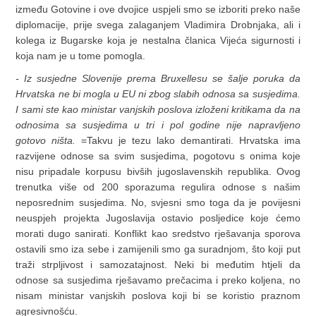
između Gotovine i ove dvojice uspjeli smo se izboriti preko naše
diplomacije, prije svega zalaganjem Vladimira Drobnjaka, ali i
kolega iz Bugarske koja je nestalna članica Vijeća sigurnosti i
koja nam je u tome pomogla.
- Iz susjedne Slovenije prema Bruxellesu se šalje poruka da
Hrvatska ne bi mogla u EU ni zbog slabih odnosa sa susjedima.
I sami ste kao ministar vanjskih poslova izloženi kritikama da na
odnosima sa susjedima u tri i pol godine nije napravljeno
gotovo ništa.
=Takvu je tezu lako demantirati. Hrvatska ima
razvijene odnose sa svim susjedima, pogotovu s onima koje
nisu pripadale korpusu bivših jugoslavenskih republika. Ovog
trenutka više od 200 sporazuma regulira odnose s našim
neposrednim susjedima. No, svjesni smo toga da je povijesni
neuspjeh projekta Jugoslavija ostavio posljedice koje ćemo
morati dugo sanirati. Konflikt kao sredstvo rješavanja sporova
ostavili smo iza sebe i zamijenili smo ga suradnjom, što koji put
traži strpljivost i samozatajnost. Neki bi međutim htjeli da
odnose sa susjedima rješavamo prečacima i preko koljena, no
nisam ministar vanjskih poslova koji bi se koristio praznom
agresivnošću.