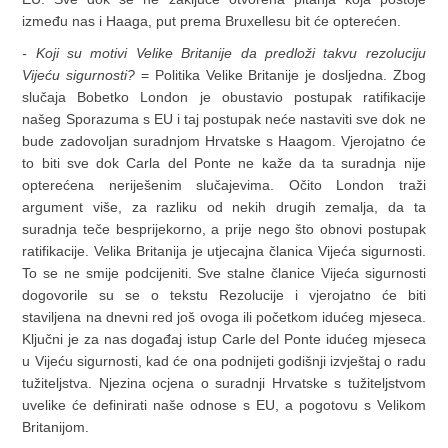
između nas i Haaga, put prema Bruxellesu bit će opterećen.
- Koji su motivi Velike Britanije da predloži takvu rezoluciju
Vijeću sigurnosti?
= Politika Velike Britanije je dosljedna. Zbog
slučaja Bobetko London je obustavio postupak ratifikacije
našeg Sporazuma s EU i taj postupak neće nastaviti sve dok ne
bude zadovoljan suradnjom Hrvatske s Haagom. Vjerojatno će
to biti sve dok Carla del Ponte ne kaže da ta suradnja nije
opterećena neriješenim slučajevima. Očito London traži
argument više, za razliku od nekih drugih zemalja, da ta
suradnja teče besprijekorno, a prije nego što obnovi postupak
ratifikacije. Velika Britanija je utjecajna članica Vijeća sigurnosti.
To se ne smije podcijeniti. Sve stalne članice Vijeća sigurnosti
dogovorile su se o tekstu Rezolucije i vjerojatno će biti
staviljena na dnevni red još ovoga ili početkom idućeg mjeseca.
Ključni je za nas događaj istup Carle del Ponte idućeg mjeseca
u Vijeću sigurnosti, kad će ona podnijeti godišnji izvještaj o radu
tužiteljstva. Njezina ocjena o suradnji Hrvatske s tužiteljstvom
uvelike će definirati naše odnose s EU, a pogotovu s Velikom
Britanijom.