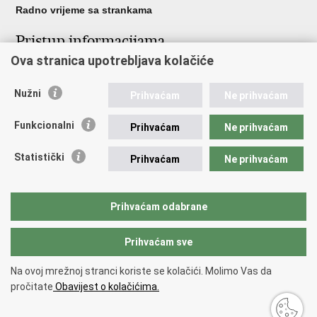
Radno vrijeme sa strankama
Pristup informacijama
Ova stranica upotrebljava kolačiće
Pristup informacijama
Službenik za zaštitu osobnih podataka
Nužni
Nepravilnosti
Prihvaćam
Ne prihvaćam
Neetično postupanje
Funkcionalni
Prihvaćam
Ne prihvaćam
Važne poveznice
Statistički
Prihvaćam
Ne prihvaćam
Javna nabava u MVEP-u
Natječaji
Nadzor rada i unutarnja revizija službe vanjskih poslova
Prihvaćam odabrane
Pučki pravobranitelj
Prihvaćam sve
Povratak na vrh
Na ovoj mrežnoj stranci koriste se kolačići. Molimo Vas da
Copyright © 2026 Ministarstvo vanjskih i europskih poslova.
Uvjeti
pročitate
Obavijest o kolačićima.
korištenja
.
Izjava o pristupačnosti
.