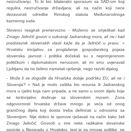
neizručivanju. To bi bio bilateralni sporazum sa SAD-om koji
regulira neizručivanje državljana, ali na način koji neće
dezavuirati odredbe Rimskog statuta Međunarodnoga
kaznenog suda.
Slovenci reagirali prenervozno
- Možemo se smješkati kad
Zmago Jelinčič govori o sukcesiji Jadranskog mora, ali ne i kad
predstavnik slovenskih vlasti kaže da je Jelinčič u pravu.
=
Hrvatsku inicijativu za proglašenje gospodarskog pojasa
slovenska javnost i politika dočekali su s neprimjerenom
političkom i diplomatskom nervozom, ali mi smo uvjeravali
Ljubljanu da ne želimo nametati rješenje, nego razviti dijalog.
- Može li se dogoditi da Hrvatska dobije podršku EU, ali ne i
Slovenija?
= Naš je motiv zaštita bio resursa ili Jadranskog
mora u cjelini koja nam pripada, a ne samo u onom dijelu koje
se teritorijalno dodiruje sa slovenskim morem. Zona
odgovornosti hrvatske države mnogo je veća od onog
graničnog dijela koji doista treba definirati u odnosima sa
Slovenijom. Nije dobro te sporove rješavati na način kako želi
Zmago Jelinčič. Govoriti u ime neke radikalne slovenske
pozicije u Beogradu o Hrvatskoj, test je za mnoge politike, ne