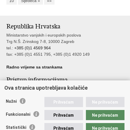
10
Sljedeća »
»»
Republika Hrvatska
Ministarstvo vanjskih i europskih poslova
Trg N.Š. Zrinskog 7-8, 10000 Zagreb
tel.:
+385 (0)1 4569 964
fax: +385 (0)1 4551 795, +385 (0)1 4920 149
Radno vrijeme sa strankama
Pristup informacijama
Ova stranica upotrebljava kolačiće
Pristup informacijama
Službenik za zaštitu osobnih podataka
Nepravilnosti
Nužni
Prihvaćam
Ne prihvaćam
Neetično postupanje
Funkcionalni
Prihvaćam
Ne prihvaćam
Važne poveznice
Statistički
Prihvaćam
Ne prihvaćam
Javna nabava u MVEP-u