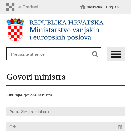
Preskoči
na
Naslovna
English
glavni
sadržaj
Govori ministra
Filtrirajte govore ministra: