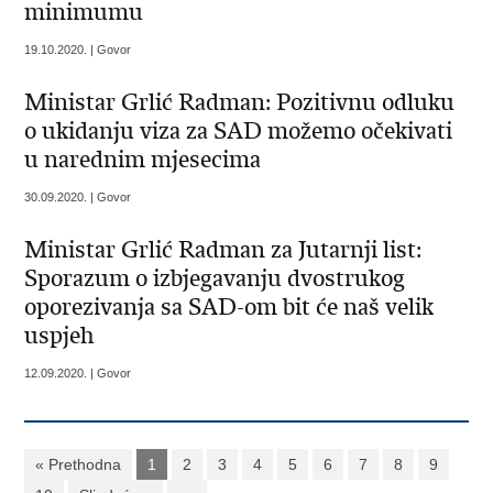
minimumu
19.10.2020. | Govor
Ministar Grlić Radman: Pozitivnu odluku
o ukidanju viza za SAD možemo očekivati
u narednim mjesecima
30.09.2020. | Govor
Ministar Grlić Radman za Jutarnji list:
Sporazum o izbjegavanju dvostrukog
oporezivanja sa SAD-om bit će naš velik
uspjeh
12.09.2020. | Govor
« Prethodna
1
2
3
4
5
6
7
8
9