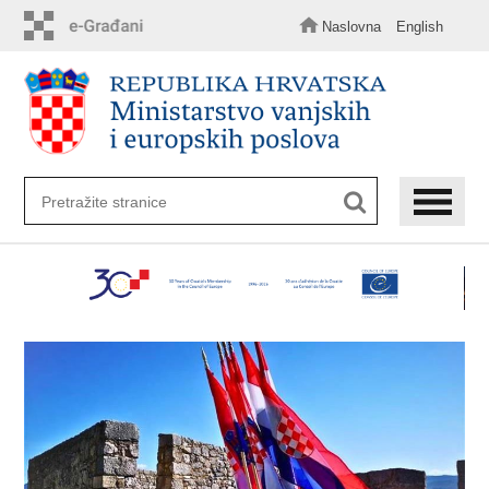
Preskoči
na
Naslovna
English
glavni
sadržaj