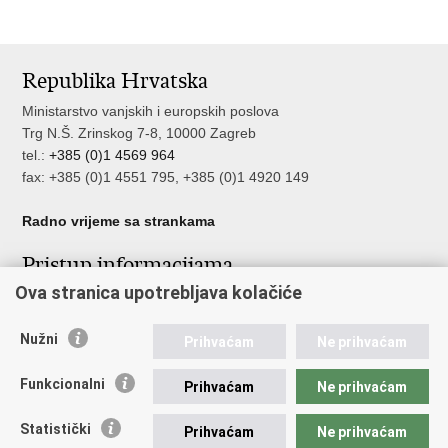
Republika Hrvatska
Ministarstvo vanjskih i europskih poslova
Trg N.Š. Zrinskog 7-8, 10000 Zagreb
tel.:
+385 (0)1 4569 964
fax: +385 (0)1 4551 795, +385 (0)1 4920 149
Radno vrijeme sa strankama
Pristup informacijama
Ova stranica upotrebljava kolačiće
Pristup informacijama
Službenik za zaštitu osobnih podataka
Nužni
Nepravilnosti
Prihvaćam
Ne prihvaćam
Neetično postupanje
Funkcionalni
Prihvaćam
Ne prihvaćam
Važne poveznice
Statistički
Prihvaćam
Ne prihvaćam
Javna nabava u MVEP-u