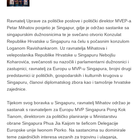
Ravnatelj Uprave za političke poslove i politički direktor MVEP-a
Petar Mihatov posjetio je Singapur, gdje je održao sastanke sa
singapurskim dužnosnicima te je svečano otvorio Konzulat
Republike Hrvatske u Singapuru na čelu s počasnim konzulom
Loganom Ravishankarom. Uz ravnatelja Mihatova i
veleposlanika Republike Hrvatske u Singapuru Nebojšu
Koharovića, svečanosti su nazočili i parlamentarni dužnosnici i
zastupnici, ravnatelj za Europu u MVP-u Singapura, brojni drugi
predstavnici iz političkih, gospodarskih i kulturnih krugova u
Singapuru, članovi diplomatskog zbora kao i tamošnje hrvatske
zajednice.
Tijekom svog boravka u Singapuru, ravnatelj Mihatov održao je
sastanak s ravnateljem za Europu MVP Singapura Pong Kok
Tianom, direktorom za političko planiranje u Ministarstvu
obrane Singapura Phua Jia Kaijom te šeficom Delegacije
Europske unije Iwonom Piorko. Na sastancima su dominirale
teme zajedničkih interesa vezanih za trgovinu i ulaganja,