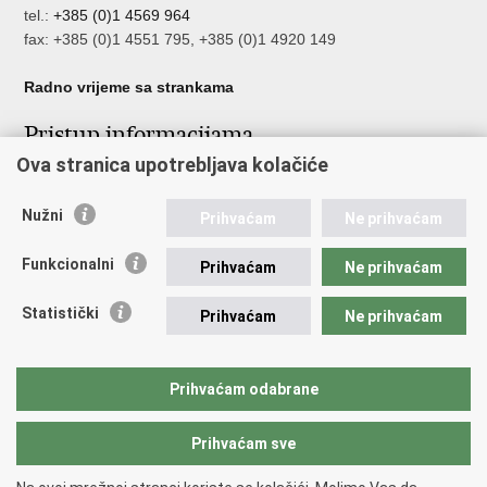
tel.:
+385 (0)1 4569 964
fax: +385 (0)1 4551 795, +385 (0)1 4920 149
Radno vrijeme sa strankama
Pristup informacijama
Ova stranica upotrebljava kolačiće
Pristup informacijama
Službenik za zaštitu osobnih podataka
Nužni
Nepravilnosti
Prihvaćam
Ne prihvaćam
Neetično postupanje
Funkcionalni
Prihvaćam
Ne prihvaćam
Važne poveznice
Statistički
Prihvaćam
Ne prihvaćam
Javna nabava u MVEP-u
Natječaji
Nadzor rada i unutarnja revizija službe vanjskih poslova
Prihvaćam odabrane
Pučki pravobranitelj
Prihvaćam sve
Povratak na vrh