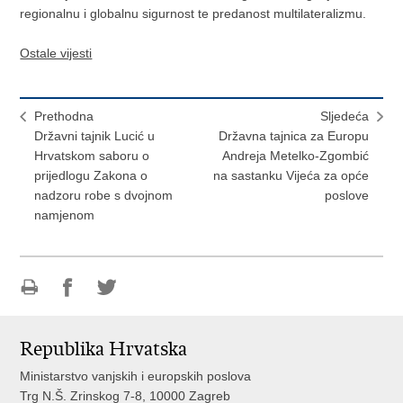
regionalnu i globalnu sigurnost te predanost multilateralizmu.
Ostale vijesti
Prethodna
Sljedeća
Državni tajnik Lucić u
Državna tajnica za Europu
Hrvatskom saboru o
Andreja Metelko-Zgombić
prijedlogu Zakona o
na sastanku Vijeća za opće
nadzoru robe s dvojnom
poslove
namjenom
Ispiši
Podijeli
Podijeli
stranicu
na
na
Republika Hrvatska
Facebooku
Twitteru
Ministarstvo vanjskih i europskih poslova
Trg N.Š. Zrinskog 7-8, 10000 Zagreb