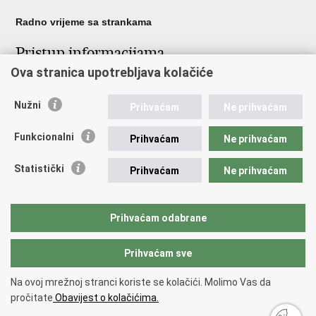
Radno vrijeme sa strankama
Pristup informacijama
Ova stranica upotrebljava kolačiće
Pristup informacijama
Službenik za zaštitu osobnih podataka
Nužni
Nepravilnosti
Prihvaćam
Ne prihvaćam
Neetično postupanje
Funkcionalni
Prihvaćam
Ne prihvaćam
Važne poveznice
Statistički
Prihvaćam
Ne prihvaćam
Javna nabava u MVEP-u
Natječaji
Nadzor rada i unutarnja revizija službe vanjskih poslova
Prihvaćam odabrane
Pučki pravobranitelj
Prihvaćam sve
Povratak na vrh
Na ovoj mrežnoj stranci koriste se kolačići. Molimo Vas da
Copyright © 2026 Ministarstvo vanjskih i europskih poslova.
Uvjeti
pročitate
Obavijest o kolačićima.
korištenja
.
Izjava o pristupačnosti
.