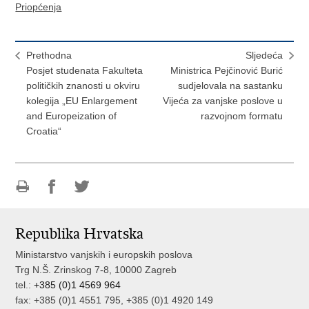
Priopćenja
Prethodna
Sljedeća
Posjet studenata Fakulteta
Ministrica Pejčinović Burić
političkih znanosti u okviru
sudjelovala na sastanku
kolegija „EU Enlargement
Vijeća za vanjske poslove u
and Europeization of
razvojnom formatu
Croatia“
Ispiši
Podijeli
Podijeli
stranicu
na
na
Republika Hrvatska
Facebooku
Twitteru
Ministarstvo vanjskih i europskih poslova
Trg N.Š. Zrinskog 7-8, 10000 Zagreb
tel.:
+385 (0)1 4569 964
fax: +385 (0)1 4551 795, +385 (0)1 4920 149