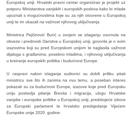
Europskoj uniji. Hrvatski pravni centar organizirao je projekt uz
potporu Ministarstva vanjskih i europskih poslova kako bi mlade
upoznali s mogućnostima koje su za njih otvorene u Europskoj
uniji te im ukazali na važnost njihovog uključivanja.
Ministrica Pejčinović Burić u svojem se izlaganju osvrnula na
obveze i prednosti članstva u Europskoj uniji, govorila je o svim
izazovima koji su pred Europskom unijom te naglasila važnost
dijaloga s građanima, posebno mladima, i njihovog uključivanja
u kreiranje europskih politika i budućnost Europe.
U raspravi nakon izlaganja sudionici su dobili priliku pitati
ministricu sve što ih zanima na ovu temu, a poseban interes
pokazali su za budućnost Europe, izazove koje pred Europsku
uniju postavlja pitanje Brexita i migracija, ulogu Hrvatske
vanjske i europske politike u Europskoj uniji, predstojeće izbore
za Europski parlament te hrvatsko predsjedanje Vijećem
Europske unije 2020. godine.