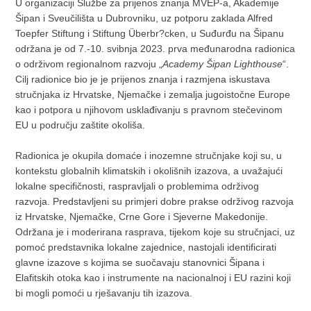
U organizaciji Službe za prijenos znanja MVEP-a, Akademije
Šipan i Sveučilišta u Dubrovniku, uz potporu zaklada Alfred
Toepfer Stiftung i Stiftung Überbr?cken, u Suđurđu na Šipanu
održana je od 7.-10. svibnja 2023. prva međunarodna radionica
o održivom regionalnom razvoju „
Academy Šipan Lighthouse
“.
Cilj radionice bio je je prijenos znanja i razmjena iskustava
stručnjaka iz Hrvatske, Njemačke i zemalja jugoistočne Europe
kao i potpora u njihovom usklađivanju s pravnom stečevinom
EU u području zaštite okoliša.
Radionica je okupila domaće i inozemne stručnjake koji su, u
kontekstu globalnih klimatskih i okolišnih izazova, a uvažajući
lokalne specifičnosti, raspravljali o problemima održivog
razvoja. Predstavljeni su primjeri dobre prakse održivog razvoja
iz Hrvatske, Njemačke, Crne Gore i Sjeverne Makedonije.
Održana je i moderirana rasprava, tijekom koje su stručnjaci, uz
pomoć predstavnika lokalne zajednice, nastojali identificirati
glavne izazove s kojima se suočavaju stanovnici Šipana i
Elafitskih otoka kao i instrumente na nacionalnoj i EU razini koji
bi mogli pomoći u rješavanju tih izazova.