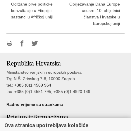
Održane prve političke
Obilježavanje Dana Europe
konzultacije u Etiopiji i
ususret 10. obljetnici
sastanci u Afričkoj uniji
članstva Hrvatske u
Europskoj uniji
Ispiši
Podijeli
Podijeli
stranicu
na
na
Republika Hrvatska
Facebooku
Twitteru
Ministarstvo vanjskih i europskih poslova
Trg N.Š. Zrinskog 7-8, 10000 Zagreb
tel.:
+385 (0)1 4569 964
fax: +385 (0)1 4551 795, +385 (0)1 4920 149
Radno vrijeme sa strankama
Pristup informacijama
Ova stranica upotrebljava kolačiće
Pristup informacijama