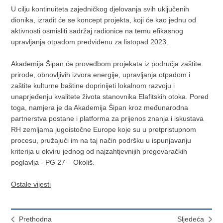
U cilju kontinuiteta zajedničkog djelovanja svih uključenih
dionika, izradit će se koncept projekta, koji će kao jednu od
aktivnosti osmisliti sadržaj radionice na temu efikasnog
upravljanja otpadom predviđenu za listopad 2023.
Akademija Šipan će provedbom projekata iz područja zaštite
prirode, obnovljivih izvora energije, upravljanja otpadom i
zaštite kulturne baštine doprinijeti lokalnom razvoju i
unaprjeđenju kvalitete života stanovnika Elafitskih otoka. Pored
toga, namjera je da Akademija Šipan kroz međunarodna
partnerstva postane i platforma za prijenos znanja i iskustava
RH zemljama jugoistočne Europe koje su u pretpristupnom
procesu, pružajući im na taj način podršku u ispunjavanju
kriterija u okviru jednog od najzahtjevnijih pregovaračkih
poglavlja - PG 27 – Okoliš.
Ostale vijesti
Prethodna
Sljedeća