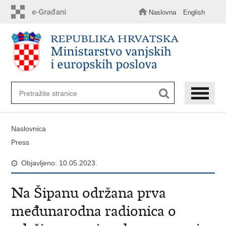
Preskoči
na
Naslovna
English
glavni
sadržaj
Naslovnica
Press
Objavljeno: 10.05.2023.
Na Šipanu održana prva
međunarodna radionica o