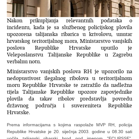
Nakon prikupljanja relevantnih podataka o
incidentu, kada je sa službenog policijskog plovila
upozorena talijanska ribarica u krivolovu, unutar
hrvatskog teritorijalnog mora, Ministarstvo vanjskih
poslova Republike Hrvatske uputilo je
Veleposlanstvu Talijanske Republike u Zagrebu
verbalnu notu.
Ministarstvo vanjskih poslova RH je upozorilo na
nedopustivost ilegalnog ribolova u teritorijalnom
moru Republike Hrvatske te zatražilo da nadležna
tijela Talijanske Republike upozore zapovjednike
plovila da takav ribolov predstavlja povredu
državnog područja i suvereniteta Republike
Hrvatske.
Prema informacijama s kojima raspolaže MVP RH, policija
Republike Hrvatske je 20. siječnja 2003. godine u 08.30 sati
uočila talijanski ribarski brod pod imenom "ECLIPSSE",