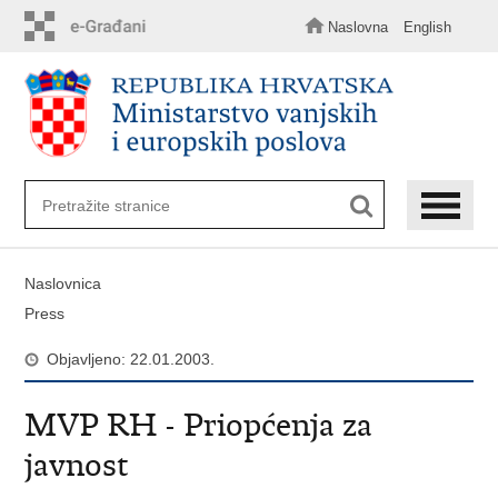
Preskoči
na
Naslovna
English
glavni
sadržaj
Naslovnica
Press
Objavljeno: 22.01.2003.
MVP RH - Priopćenja za
javnost