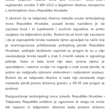
registarske oznake 3 MN 1012 u ilegalnom ribolovu neosporno
u teritorijalnim moru Republike Hrvatske.
S obzirom da se talijanska ribarica nalazila unutar teritorijalnog
mora Republike Hrvatske, posadi broda naređeno je da
zaustavi brod i to svjetlosnim i zvučnim signalima, te preko
razglasa na talijanskom jeziku. Budući da se brod nije zaustavio
i da je zapovjednik broda nastavio njime upravljati na način koji
je onemogućavao približavanje policijskog plovila Republike
Hrvatske, policijski službenici započeli su progon te su u cilju
zaustavljanja broda ispalili u zrak 5 crvenih raketa iz signalnog
pištolja. Kako ni tada brod nije stao, prema njemu je
uporabljeno i vatreno oružje i to najprije u zrak iznad plovila, te
potom po nadgrađu odnosno antenskom i radarskom sustavu.
Budući da se talijanska ribarica ni tada nije zaustavila nego
nastavila ploviti prema državnoj granici, u 08.45 sati progon je
prekinut.
Razgraničenje teritorijalnog mora između Republike Hrvatske i
Talijanske Republike uređeno je ugovorom te stoga ne može
biti nejasno ni talijanskim ribarima kada prelaze državnu