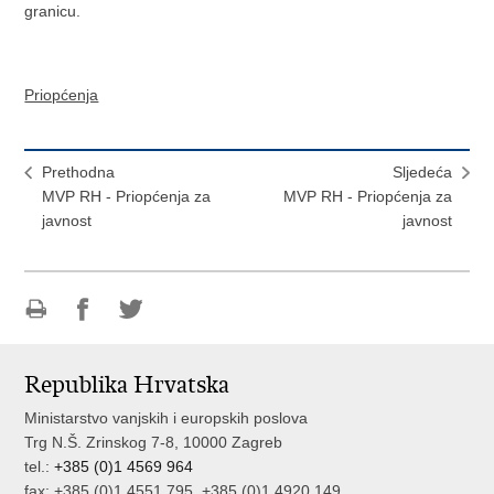
granicu.
Priopćenja
Prethodna
Sljedeća
MVP RH - Priopćenja za
MVP RH - Priopćenja za
javnost
javnost
Ispiši
Podijeli
Podijeli
stranicu
na
na
Republika Hrvatska
Facebooku
Twitteru
Ministarstvo vanjskih i europskih poslova
Trg N.Š. Zrinskog 7-8, 10000 Zagreb
tel.:
+385 (0)1 4569 964
fax: +385 (0)1 4551 795, +385 (0)1 4920 149