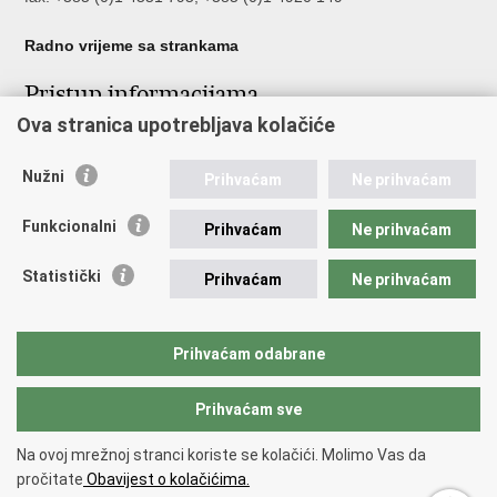
Radno vrijeme sa strankama
Pristup informacijama
Ova stranica upotrebljava kolačiće
Pristup informacijama
Službenik za zaštitu osobnih podataka
Nužni
Nepravilnosti
Prihvaćam
Ne prihvaćam
Neetično postupanje
Funkcionalni
Prihvaćam
Ne prihvaćam
Važne poveznice
Statistički
Prihvaćam
Ne prihvaćam
Javna nabava u MVEP-u
Natječaji
Nadzor rada i unutarnja revizija službe vanjskih poslova
Prihvaćam odabrane
Pučki pravobranitelj
Prihvaćam sve
Povratak na vrh
Na ovoj mrežnoj stranci koriste se kolačići. Molimo Vas da
Copyright © 2026 Ministarstvo vanjskih i europskih poslova.
Uvjeti
pročitate
Obavijest o kolačićima.
korištenja
.
Izjava o pristupačnosti
.