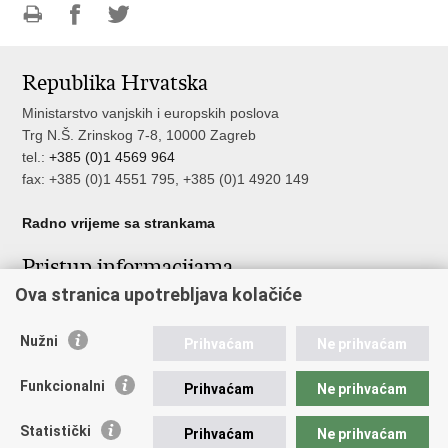
Ispiši
Podijeli
Podijeli
stranicu
na
na
Republika Hrvatska
Facebooku
Twitteru
Ministarstvo vanjskih i europskih poslova
Trg N.Š. Zrinskog 7-8, 10000 Zagreb
tel.:
+385 (0)1 4569 964
fax: +385 (0)1 4551 795, +385 (0)1 4920 149
Radno vrijeme sa strankama
Pristup informacijama
Ova stranica upotrebljava kolačiće
Pristup informacijama
Službenik za zaštitu osobnih podataka
Nužni
Nepravilnosti
Prihvaćam
Ne prihvaćam
Neetično postupanje
Funkcionalni
Prihvaćam
Ne prihvaćam
Važne poveznice
Statistički
Prihvaćam
Ne prihvaćam
Javna nabava u MVEP-u