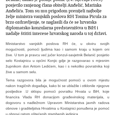
posjetilo ranjenog člana obitelji Anđelić, Marinka
Anđelića. Tom su mu prigodom prenijeli najbolje
želje ministra vanjskih poslova RH Tonina Picula za
brzo ozdravljenje, te naglasili da će se hrvatska
diplomatsko-konzularna predstavništva u BiH i
nadalje štititi interese hrvatskog naroda u toj državi.
Ministarstvo vanjskih poslova RH će, u okviru svojih
mogućnosti, pomoći ljudima kao i samom kraju u kojem oni
žive. U tom je pravcu već jučer konzul-savjetnik Belanić posjetio
selo Kostajnicu u općini Konjic gdje je razgovarao s mjesnim
župnikom don Antom Ledićem, kao i s nekoliko povratnika koji
žive u samom selu.
Tema razgovora bila je mogućnost pomoći u ovom mjestu
nakon tragičnih događaja, kako bi se ublažile i otklonile njegove
posljedice .U sklopu pomoći povratku Hrvata u BiH, koje
financira Vlada RH donacijom građevinskog materijala, u
dogovoru s nadležnom Upravom Ministarstva javnih radova
obnove i graditeljstva Hrvatima u Kostajnici ponuđena je pomoć
u obnovi ratom oštećenih stambenih jedinica.