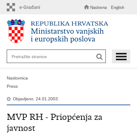
Preskoči
na
Naslovna
English
glavni
sadržaj
Naslovnica
Press
Objavljeno: 24.01.2003.
MVP RH - Priopćenja za
javnost