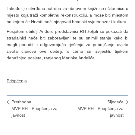
Također je utvrđena potreba za obnovom knjižnice i čitaonice u
mjestu koja traži kompletnu rekonstrukciju, a može biti mjestom
na kojem će Hrvati moći njegovati hrvatski svjetonazor i kulturu.
Posjetom obitelji Anđelić predstavnici RH željeli su pokazati da
stradalnici neće biti zaboravljeni te su snimili stanje kako bi
mogli ponuditi i odgovarajuća rješenja za poboljšanje uvjeta
života članova ove obitelji, o čemu su izvijestili, tijekom
današnjeg posjeta, ranjenog Marinka Anđelića.
Priopćenja
Prethodna
Sljedeća
MVP RH - Priopćenja za
MVP RH - Priopćenja za
javnost
javnost