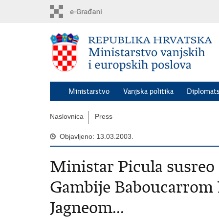
Preskoči
na
glavni
sadržaj
Ministarstvo
Vanjska politika
Diplomats
Naslovnica
Press
Objavljeno: 13.03.2003.
Ministar Picula susreo
Gambije Baboucarrom 
Jagneom...