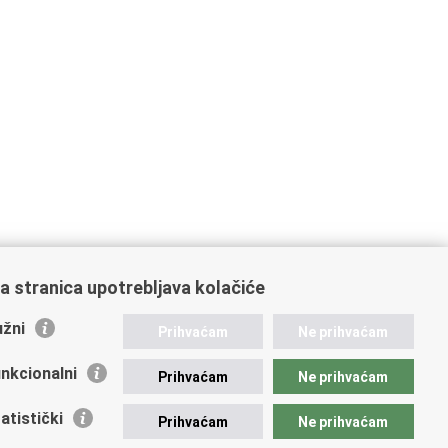
a stranica upotrebljava kolačiće
žni
Prihvaćam
Ne prihvaćam
nkcionalni
Prihvaćam
Ne prihvaćam
ažne poveznice
atistički
Prihvaćam
Ne prihvaćam
vna nabava u MVEP-u