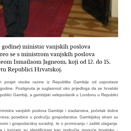
3. godine) ministar vanjskih poslova
reo se s ministrom vanjskih poslova
om Ismailaom Jagneom, koji od 12. do 15.
tu Republici Hrvatskoj.
rvi posjet visoke razine iz Republike Gambije od uspostave
dine. Postignuta je suglasnost oko prijedloga da se hrvatski
epublici Gambiji, a gambijski veleposlanik u Londonu u Republici
ministra vanjskih poslova Gambije i izaslanstva, početak dobre
eresa, posebice u području gospodarstva. Gambijskoj strani su
vini i gospodarskoj suradnji, te o promicanju i zaštiti ulaganja.
a i turizam su identificirani kao područja moguće hrvatsko -