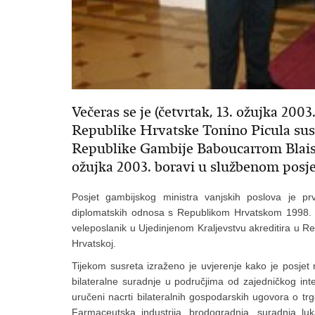
Večeras se je (četvrtak, 13. ožujka 200
Republike Hrvatske Tonino Picula sus
Republike Gambije Baboucarrom Blaise
ožujka 2003. boravi u službenom posje
Posjet gambijskog ministra vanjskih poslova je p
diplomatskih odnosa s Republikom Hrvatskom 1998. go
veleposlanik u Ujedinjenom Kraljevstvu akreditira u R
Hrvatskoj.
Tijekom susreta izraženo je uvjerenje kako je posjet 
bilateralne suradnje u područjima od zajedničkog int
uručeni nacrti bilateralnih gospodarskih ugovora o trgo
Farmaceutska industrija, brodogradnja, suradnja luk