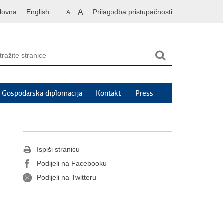
lovna
English
A
Prilagodba pristupačnosti
A
Gospodarska diplomacija
Kontakt
Press
Ispiši stranicu
Podijeli na Facebooku
Podijeli na Twitteru