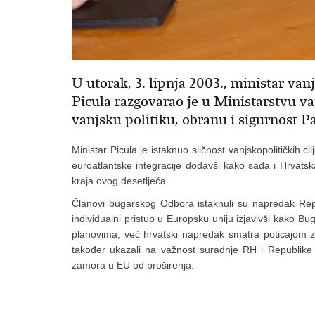
U utorak, 3. lipnja 2003., ministar v
Picula razgovarao je u Ministarstvu v
vanjsku politiku, obranu i sigurnost 
Ministar Picula je istaknuo sličnost vanjskopolitičkih cil
euroatlantske integracije dodavši kako sada i Hrvats
kraja ovog desetljeća.
Članovi bugarskog Odbora istaknuli su napredak Repu
individualni pristup u Europsku uniju izjavivši kako 
planovima, već hrvatski napredak smatra poticajom za
također ukazali na važnost suradnje RH i Republik
zamora u EU od proširenja.