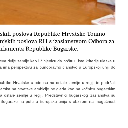
anjskih poslova Republike Hrvatske Tonino
anjskih poslova RH s izaslanstvom Odbora za
Parlamenta Republike Bugarske.
jeva dvije zemlje kao i činjenicu da poštuju iste kriterije ulaska u
ka ima perspektivu za punopravno članstvo u Europskoj uniji do
blike Hrvatske u odnosu na ostale zemlje u regiji te podržali
Bugarska na hrvatske ambicije ne gleda kao na kočnicu bugarskim
 ostale zemlje u regiji. Predstavnici bugarskog izaslanstva su
e Bugarske na putu u Europsku uniju s obzirom na mogućnost