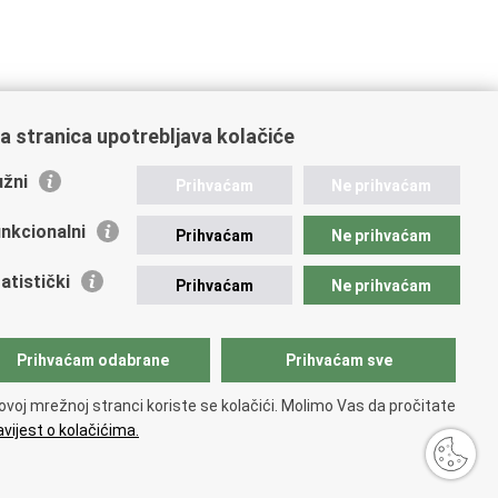
a stranica upotrebljava kolačiće
žni
Prihvaćam
Ne prihvaćam
nkcionalni
Prihvaćam
Ne prihvaćam
ažne poveznice
atistički
Prihvaćam
Ne prihvaćam
vna nabava u MVEP-u
ječaji
zor rada i unutarnja revizija službe vanjskih poslova
Prihvaćam odabrane
Prihvaćam sve
ki pravobranitelj
ovoj mrežnoj stranci koriste se kolačići. Molimo Vas da pročitate
vijest o kolačićima.
upačnosti
.