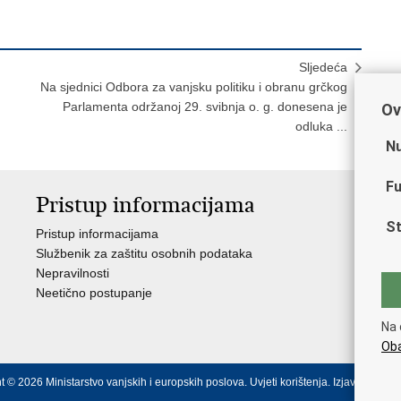
Sljedeća
Na sjednici Odbora za vanjsku politiku i obranu grčkog
Parlamenta održanoj 29. svibnja o. g. donesena je
Ov
odluka ...
Nu
Fu
Pristup informacijama
V
St
Pristup informacijama
Ja
Službenik za zaštitu osobnih podataka
Nat
Nepravilnosti
Nad
Neetično postupanje
Puč
Na 
Oba
t © 2026 Ministarstvo vanjskih i europskih poslova.
Uvjeti korištenja
.
Izjava o prist