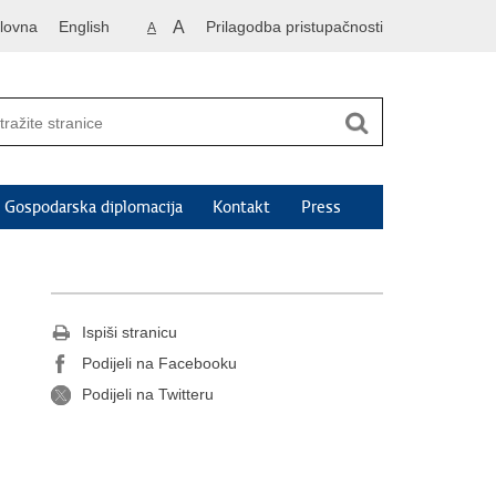
lovna
English
A
Prilagodba pristupačnosti
A
Gospodarska diplomacija
Kontakt
Press
Ispiši stranicu
Podijeli na Facebooku
Podijeli na Twitteru