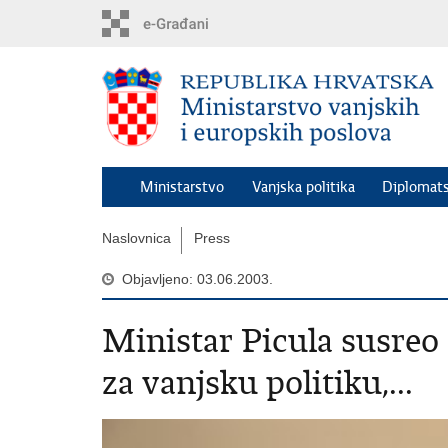
Preskoči
na
glavni
sadržaj
Ministarstvo
Vanjska politika
Diplomats
Naslovnica
Press
Objavljeno: 03.06.2003.
Ministar Picula susreo
za vanjsku politiku,...