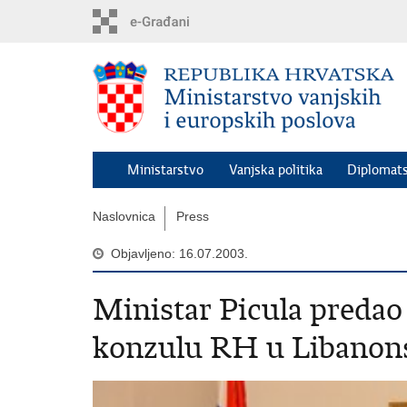
Preskoči
na
glavni
sadržaj
Ministarstvo
Vanjska politika
Diplomats
Naslovnica
Press
Objavljeno: 16.07.2003.
Ministar Picula preda
konzulu RH u Libanons