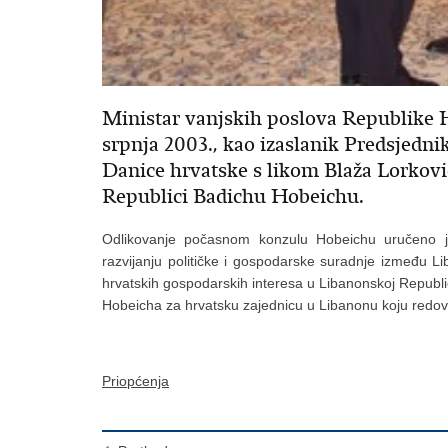
Ministar vanjskih poslova Republike Hr
srpnja 2003., kao izaslanik Predsjedn
Danice hrvatske s likom Blaža Lorko
Republici Badichu Hobeichu.
Odlikovanje počasnom konzulu Hobeichu uručeno j
razvijanju političke i gospodarske suradnje između L
hrvatskih gospodarskih interesa u Libanonskoj Republi
Hobeicha za hrvatsku zajednicu u Libanonu koju redovi
Priopćenja