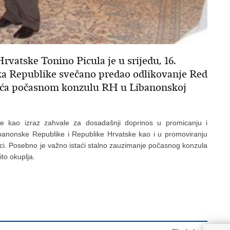
vatske Tonino Picula je u srijedu, 16.
ika Republike svečano predao odlikovanje Red
vića počasnom konzulu RH u Libanonskoj
e kao izraz zahvale za dosadašnji doprinos u promicanju i
ibanonske Republike i Republike Hrvatske kao i u promoviranju
ci. Posebno je važno istaći stalno zauzimanje počasnog konzula
to okuplja.