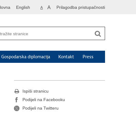
lovna
English
A
Prilagodba pristupačnosti
A
Gospodarska diplomacija
Kontakt
Press
Ispiši stranicu
Podijeli na Facebooku
Podijeli na Twitteru